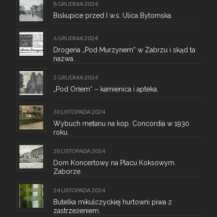
8 GRUDNIA 2024
Biskupice przed I w.ś. Ulica Bytomska.
6 GRUDNIA 2024
Drogeria „Pod Murzynem” w Zabrzu i skąd ta
nazwa.
2 GRUDNIA 2024
„Pod Orłem” – kamienica i apteka.
30 LISTOPADA 2024
Wybuch metanu na kop. Concordia w 1930
roku.
28 LISTOPADA 2024
Dom Koncertowy na Placu Koksowym.
Zaborze.
24 LISTOPADA 2024
Butelka mikulczyckiej hurtowni piwa z
zastrzeżeniem.