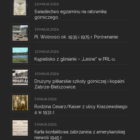
26 MAJA 2026
Świadectwo egzaminu na ratownika
górniczego.
19 MAJA 2026
Pl. Wolności ok. 1935 i 1975 r. Porównanie.
13 MAJA 2026
Kąpielisko z glinianki – „Leśne” w PRL-u.
10 MAJA 2026
Drużyny piłkarskie szkoły górniczej i kopalni
Zabrze-Bielszowice.
5 MAJA 2026
Rodzina Cesarz/Kaiser z ulicy Kraszewskiego
4 w 1931 r.
3 MAJA 2026
Karta kontaktowa zabrzanina z amerykańskiej
niewoli 1945 r.