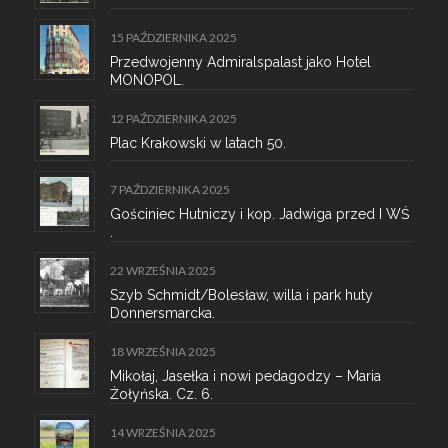
15 PAŹDZIERNIKA 2025
Przedwojenny Admiralspalast jako Hotel
MONOPOL.
12 PAŹDZIERNIKA 2025
Plac Krakowski w latach 50.
7 PAŹDZIERNIKA 2025
Gościniec Hutniczy i kop. Jadwiga przed I WŚ
.
22 WRZEŚNIA 2025
Szyb Schmidt/Bolesław, willa i park huty
Donnersmarcka.
18 WRZEŚNIA 2025
Mikołaj, Jasełka i nowi pedagodzy – Maria
Żołyńska. Cz. 6.
14 WRZEŚNIA 2025