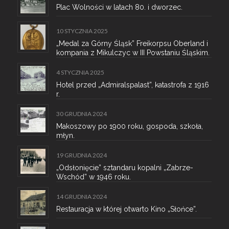
Plac Wolności w latach 80. i dworzec.
10 STYCZNIA 2025
„Medal za Górny Śląsk” Freikorpsu Oberland i
kompania z Mikulczyc w III Powstaniu Śląskim.
4 STYCZNIA 2025
Hotel przed „Admiralspalast”, katastrofa z 1916
r.
30 GRUDNIA 2024
Makoszowy po 1900 roku, gospoda, szkoła,
młyn.
19 GRUDNIA 2024
„Odsłonięcie” sztandaru kopalni „Zabrze-
Wschód” w 1946 roku.
14 GRUDNIA 2024
Restauracja w której otwarto Kino „Słońce”.