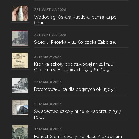
28 KWIETNIA 2026
Wodociągi Oskara Kublicka, pamiątka po
firmie.
27 KWIETNIA 2026
Sklep J. Pieterka – ul. Korczoka Zaborze.
31 MARCA 2026
Kronika szkoły podstawowej nr 21 im. J.
Gagarina w Biskupicach 1945-61. Cz.9.
26 MARCA 2026
Dworcowa-ulica dla bogatych ok. 1905 r.
20 MARCA 2026
Świadectwo szkoły nr 16 w Zaborzu z 1917
roku.
15 MARCA 2026
Handel (domalowany) na Placu Krakowskim