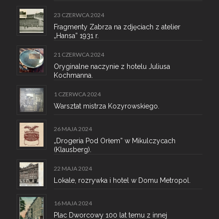
23 CZERWCA 2024
Fragmenty Zabrza na zdjęciach z atelier
„Hansa” 1931 r.
21 CZERWCA 2024
Oryginalne naczynie z hotelu Juliusa
Kochmanna.
1 CZERWCA 2024
Warsztat mistrza Kozyrowskiego.
26 MAJA 2024
„Drogeria Pod Orłem” w Mikulczycach
(Klausberg).
22 MAJA 2024
Lokale, rozrywka i hotel w Domu Metropol.
16 MAJA 2024
Plac Dworcowy 100 lat temu z innej