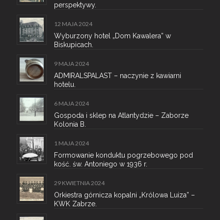
perspektywy.
12 MAJA 2024
Wyburzony hotel „Dom Kawalera” w
Biskupicach.
9 MAJA 2024
ADMIRALSPALAST – naczynie z kawiarni
hotelu.
6 MAJA 2024
Gospoda i sklep na Atlantydzie – Zaborze
Kolonia B.
1 MAJA 2024
Formowanie konduktu pogrzebowego pod
kość. św. Antoniego w 1936 r.
29 KWIETNIA 2024
Orkiestra górnicza kopalni „Królowa Luiza” –
KWK Zabrze.