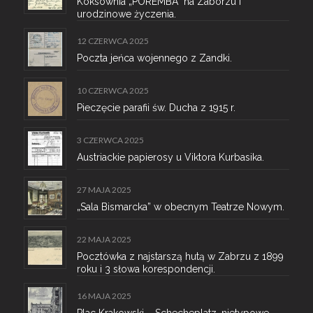
Koksownia „POREMBA” na Zaborzu i
urodzinowe życzenia.
12 CZERWCA 2025
Poczta jeńca wojennego z Zandki.
10 CZERWCA 2025
Pieczęcie parafii św. Ducha z 1915 r.
3 CZERWCA 2025
Austriackie papierosy u Viktora Kurbasika.
27 MAJA 2025
„Sala Bismarcka” w obecnym Teatrze Nowym.
22 MAJA 2025
Pocztówka z najstarszą hutą w Zabrzu z 1899
roku i 3 słowa korespondencji.
16 MAJA 2025
Plac Krakowski – Schecheplatz, nietypowe