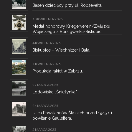
Basen dziecięcy przy ul. Roosevelta.
10 KWIETNIA 2025
Medal honorowy Kriegerverein/Związku
Wojackiego z Borsigwerku-Biskupic.
4 KWIETNIA 2025
Biskupice – Wischnitzer i Bata.
1 KWIETNIA 2025
Produkcja rakiet w Zabrzu.
27 MARCA 2025
Lodowisko „Śnieżynka”.
24 MARCA 2025
Ulica Powstańców Śląskich przed 1945 r. i
powitanie Gauleitera.
2 MARCA 2025