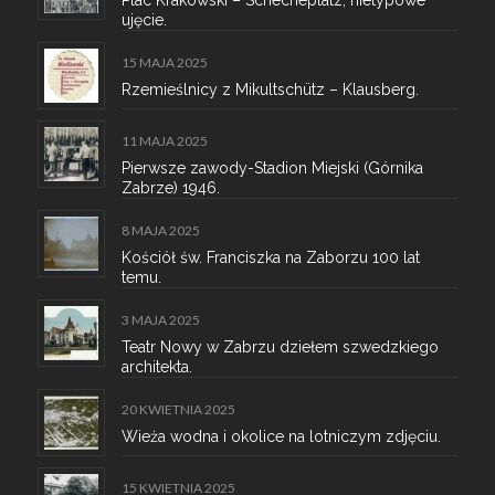
ujęcie.
15 MAJA 2025
Rzemieślnicy z Mikultschütz – Klausberg.
11 MAJA 2025
Pierwsze zawody-Stadion Miejski (Górnika
Zabrze) 1946.
8 MAJA 2025
Kościół św. Franciszka na Zaborzu 100 lat
temu.
3 MAJA 2025
Teatr Nowy w Zabrzu dziełem szwedzkiego
architekta.
20 KWIETNIA 2025
Wieża wodna i okolice na lotniczym zdjęciu.
15 KWIETNIA 2025