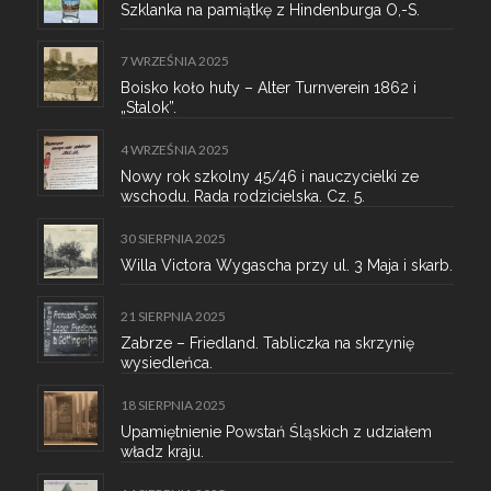
Szklanka na pamiątkę z Hindenburga O,-S.
7 WRZEŚNIA 2025
Boisko koło huty – Alter Turnverein 1862 i
„Stalok”.
4 WRZEŚNIA 2025
Nowy rok szkolny 45/46 i nauczycielki ze
wschodu. Rada rodzicielska. Cz. 5.
30 SIERPNIA 2025
Willa Victora Wygascha przy ul. 3 Maja i skarb.
21 SIERPNIA 2025
Zabrze – Friedland. Tabliczka na skrzynię
wysiedleńca.
18 SIERPNIA 2025
Upamiętnienie Powstań Śląskich z udziałem
władz kraju.