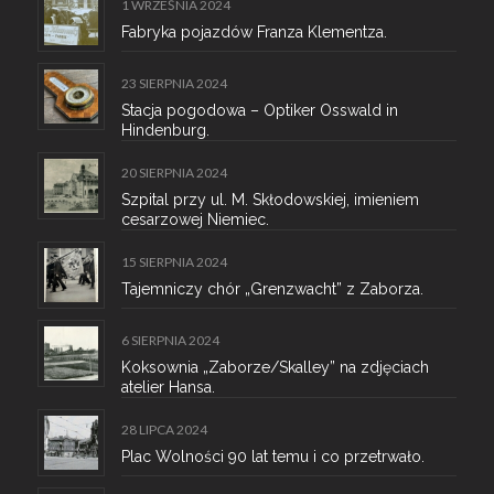
1 WRZEŚNIA 2024
Fabryka pojazdów Franza Klementza.
23 SIERPNIA 2024
Stacja pogodowa – Optiker Osswald in
Hindenburg.
20 SIERPNIA 2024
Szpital przy ul. M. Skłodowskiej, imieniem
cesarzowej Niemiec.
15 SIERPNIA 2024
Tajemniczy chór „Grenzwacht” z Zaborza.
6 SIERPNIA 2024
Koksownia „Zaborze/Skalley” na zdjęciach
atelier Hansa.
28 LIPCA 2024
Plac Wolności 90 lat temu i co przetrwało.