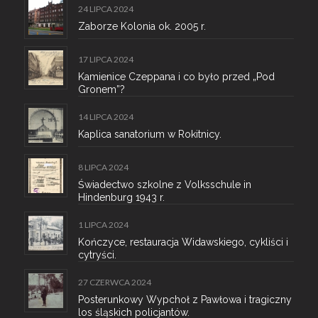
24 LIPCA 2024
Zaborze Kolonia ok. 2005 r.
17 LIPCA 2024
Kamienice Czeppana i co było przed „Pod
Gronem”?
14 LIPCA 2024
Kaplica sanatorium w Rokitnicy.
8 LIPCA 2024
Świadectwo szkolne z Volksschule in
Hindenburg 1943 r.
1 LIPCA 2024
Kończyce, restauracja Widawskiego, cykliści i
cytryści.
27 CZERWCA 2024
Posterunkowy Wypchoł z Pawłowa i tragiczny
los śląskich policjantów.