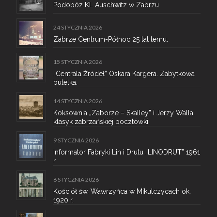
Podobóz KL Auschwitz w Zabrzu.
24 STYCZNIA 2026
Zabrze Centrum-Północ 25 lat temu.
15 STYCZNIA 2026
„Centrala Źródeł” Oskara Kargera. Zabytkowa
butelka.
14 STYCZNIA 2026
Koksownia „Zaborze – Skalley” i Jerzy Walla,
klasyk zabrzańskiej pocztówki.
9 STYCZNIA 2026
Informator Fabryki Lin i Drutu „LINODRUT” 1961
r.
6 STYCZNIA 2026
Kościół św. Wawrzyńca w Mikulczycach ok.
1920 r.