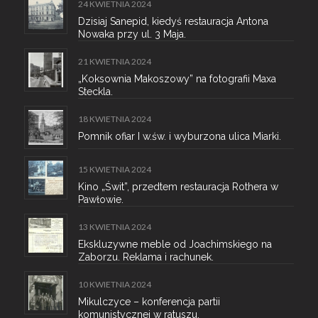
24 KWIETNIA 2024
Dzisiaj Sanepid, kiedyś restauracja Antona
Nowaka przy ul. 3 Maja.
21 KWIETNIA 2024
„Koksownia Makoszowy” na fotografii Maxa
Steckla.
18 KWIETNIA 2024
Pomnik ofiar I w.św. i wyburzona ulica Miarki.
15 KWIETNIA 2024
Kino „Świt”, przedtem restauracja Rothera w
Pawłowie.
13 KWIETNIA 2024
Ekskluzywne meble od Joachimskiego na
Zaborzu. Reklama i rachunek.
10 KWIETNIA 2024
Mikulczyce – konferencja partii
komunistycznej w ratuszu.