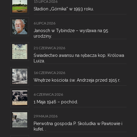
15 LIPCA 2026
Stadion „Górnika” w 1993 roku.
6 LIPCA 2026
Janosch w Tybindze – wystawa na 95
urodziny.
21 CZERWCA 2026
Świadectwo awansu na rębacza kop. Królowa
Luiza.
16 CZERWCA 2026
Wnętrze kościoła św. Andrzeja przed 1915 r.
6 CZERWCA 2026
1 Maja 1946 – pochód.
29 MAJA 2026
Pierwotna gospoda P. Skoludka w Pawłowie i
kufel. .