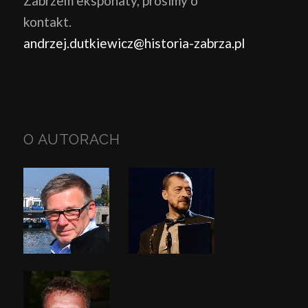
Zabrzem eksponaty, prosimy o
kontakt.
andrzej.dutkiewicz@historia-zabrza.pl
O AUTORACH