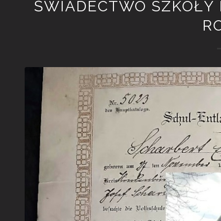
ŚWIADECTWO SZKOŁY N
R