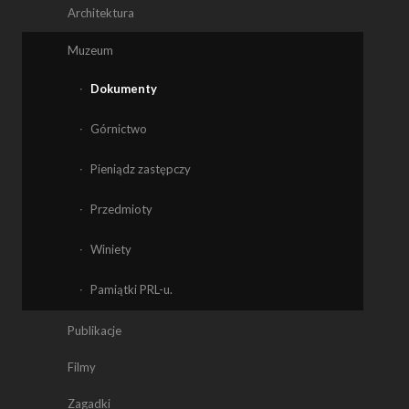
Architektura
Muzeum
Dokumenty
Górnictwo
Pieniądz zastępczy
Przedmioty
Winiety
Pamiątki PRL-u.
Publikacje
Filmy
Zagadki