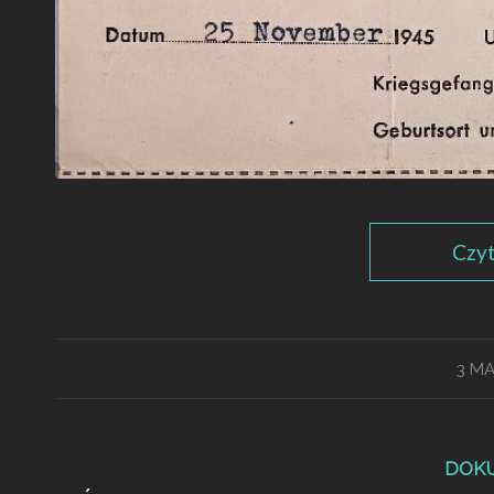
Czyt
3 MA
DOK