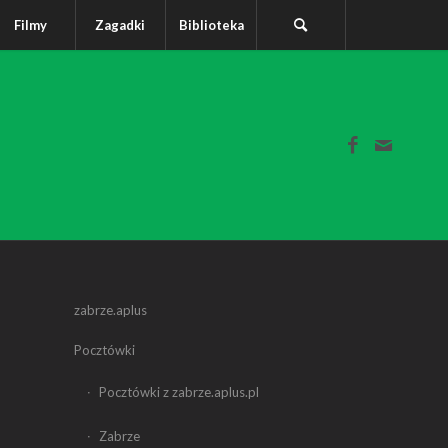
Filmy
Zagadki
Biblioteka
zabrze.aplus
Pocztówki
Pocztówki z zabrze.aplus.pl
Zabrze