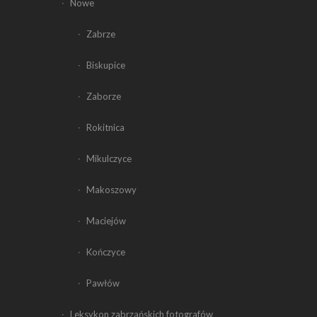
Nowe
Zabrze
Biskupice
Zaborze
Rokitnica
Mikulczyce
Makoszowy
Maciejów
Kończyce
Pawłów
Leksykon zabrzańskich fotografów