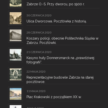
Zabrze O.-S. Przy dworcu, po 1900 r.
30 CZERWCA 2020
Ulica Dworcowa. Pocztówka z historią.
28 CZERWCA 2020
Koszary policji, obecnie Politechnika Śląska w
Zabrzu. Pocztówki.
21 CZERWCA 2020
Kasyno huty Donnersmarck na „prawdziwej
fotografii”.
22 MAJA 2020
Reprezentacyjne budowle Zabrza na starej
pocztówce.
11 MAJA 2020
Plac Krakowski z początkiem XX w.