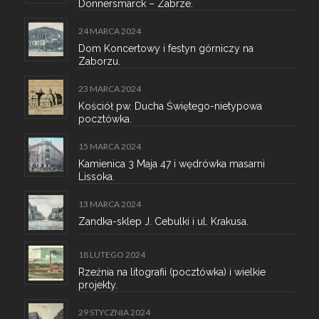
Donnersmarck – Zabrze.
24 MARCA 2024
Dom Koncertowy i festyn górniczy na
Zaborzu.
23 MARCA 2024
Kościół pw. Ducha Świętego-nietypowa
pocztówka.
15 MARCA 2024
Kamienica 3 Maja 47 i wędrówka masarni
Lissoka.
13 MARCA 2024
Zandka-sklep J. Cebulki i ul. Krakusa.
18 LUTEGO 2024
Rzeźnia na litografii (pocztówka) i wielkie
projekty.
29 STYCZNIA 2024