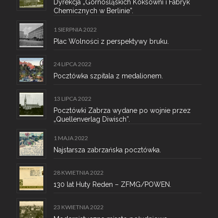
Dyrekcja „Górnośląskich Koksowni i Fabryk
Chemicznych w Berlinie”.
1 SIERPNIA 2022
Plac Wolności z perspektywy bruku.
24 LIPCA 2022
Pocztówka szpitala z medalionem.
13 LIPCA 2022
Pocztówki Zabrza wydane po wojnie przez
„Quellenverlag Diwisch”.
1 MAJA 2022
Najstarsza zabrzańska pocztówka.
28 KWIETNIA 2022
130 lat Huty Reden – ZFMG/POWEN.
23 KWIETNIA 2022