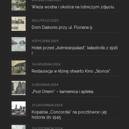
Wieża wodna i okolice na lotniczym zdjęciu.
20 LUTEGO 2025
Dom Diakonis przy ul. Floriana 9.
4 STYCZNIA 2025
Hotel przed „Admiralspalast”, katastrofa z 1916
r.
14 GRUDNIA 2024
Restauracja w której otwarto Kino „Słońce”.
2 GRUDNIA 2024
„Pod Orłem” – kamienica i apteka.
15 LISTOPADA 2024
Kopalnia „Concordia” na pocztówce i jej
historia do 1945.
10 LISTOPADA 2024