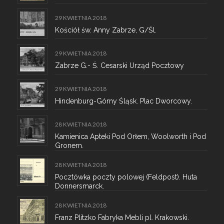
29 KWIETNIA 2018
Kościół św. Anny Zabrze, G/Śl.
29 KWIETNIA 2018
Zabrze G.- Ś. Cesarski Urząd Pocztowy
29 KWIETNIA 2018
Hindenburg-Górny Śląsk. Plac Dworcowy.
28 KWIETNIA 2018
Kamienica Apteki Pod Orłem, Woolworth i Pod
Gronem.
28 KWIETNIA 2018
Pocztówka poczty polowej (Feldpost). Huta
Donnersmarck.
28 KWIETNIA 2018
Franz Plitzko Fabryka Mebli pl. Krakowski.