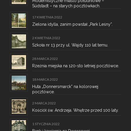
Modernistyczne miasto południowe –
Südstadt – na starych pocztówkach.
17 KWIETNIA 2022
Zielona idylla, zanim powstał „Park Leśny”.
2 KWIETNIA 2022
Szkoła nr 13 przy ul. Wajdy 110 lat temu.
28 MARCA 2022
Rzeźnia miejska na 120-sto letniej pocztówce.
18 MARCA 2022
Huta „Donnersmarck” na kolorowej
pocztówce.
2 MARCA 2022
Kościół św. Andrzeja. Wnętrze przed 100 laty.
1 STYCZNIA 2022