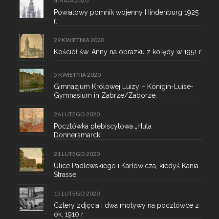
4 MAJA 2020
Powiatowy pomnik wojenny Hindenburg 1925
r.
29 KWIETNIA 2020
Kościół św. Anny na obrazku z kolędy w 1951 r.
5 KWIETNIA 2020
Gimnazjum Królowej Luizy – Königin-Luise-
Gymnasium in Zabrze/Zaborze.
26 LUTEGO 2020
Pocztówka plebiscytowa „Huta
Donnersmarck”.
21 LUTEGO 2020
Ulice Padlewskiego i Karłowicza, kiedyś Kania
Strasse.
15 LUTEGO 2020
Cztery zdjęcia i dwa motywy na pocztówce z
ok. 1910 r.