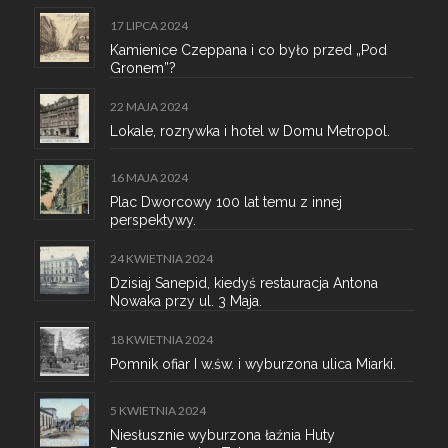
17 LIPCA 2024
Kamienice Czeppana i co było przed „Pod
Gronem”?
22 MAJA 2024
Lokale, rozrywka i hotel w Domu Metropol.
16 MAJA 2024
Plac Dworcowy 100 lat temu z innej
perspektywy.
24 KWIETNIA 2024
Dzisiaj Sanepid, kiedyś restauracja Antona
Nowaka przy ul. 3 Maja.
18 KWIETNIA 2024
Pomnik ofiar I w.św. i wyburzona ulica Miarki.
5 KWIETNIA 2024
Niesłusznie wyburzona łaźnia Huty