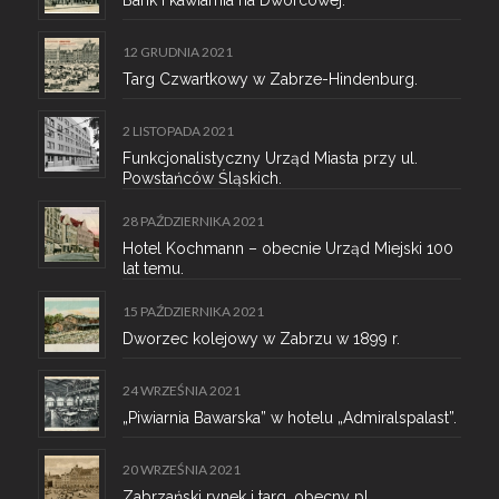
Bank i kawiarnia na Dworcowej.
12 GRUDNIA 2021
Targ Czwartkowy w Zabrze-Hindenburg.
2 LISTOPADA 2021
Funkcjonalistyczny Urząd Miasta przy ul.
Powstańców Śląskich.
28 PAŹDZIERNIKA 2021
Hotel Kochmann – obecnie Urząd Miejski 100
lat temu.
15 PAŹDZIERNIKA 2021
Dworzec kolejowy w Zabrzu w 1899 r.
24 WRZEŚNIA 2021
„Piwiarnia Bawarska” w hotelu „Admiralspalast”.
20 WRZEŚNIA 2021
Zabrzański rynek i targ, obecny pl.