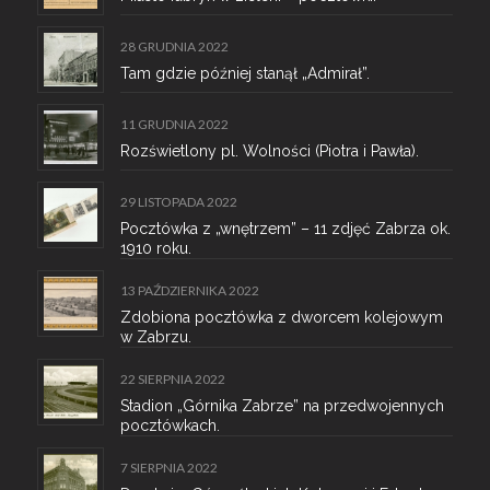
28 GRUDNIA 2022
Tam gdzie później stanął „Admirał”.
11 GRUDNIA 2022
Rozświetlony pl. Wolności (Piotra i Pawła).
29 LISTOPADA 2022
Pocztówka z „wnętrzem” – 11 zdjęć Zabrza ok.
1910 roku.
13 PAŹDZIERNIKA 2022
Zdobiona pocztówka z dworcem kolejowym
w Zabrzu.
22 SIERPNIA 2022
Stadion „Górnika Zabrze” na przedwojennych
pocztówkach.
7 SIERPNIA 2022