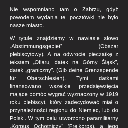
Nie wspomniano tam o Zabrzu, gdyż
powodem wydania tej pocztówki nie było
nasze miasto.
W tytule znajdziemy w nawiasie słowo
„Abstimmungsgebiet” (Obszar
plebiscytowy). A na odwrocie pieczątkę z
tekstem „Ofiaruj datek na Górny Śląsk”,
datek „graniczny”. (
Gib deine Grenzspende
für Oberschlesien
). Tymi datkami
finansowano wszelkie przedsięwzięcia
mające pomóc wygrać wyznaczony w 1919
roku plebiscyt, który zadecydować miał o
przynależności regionu do Niemiec, lub do
Polski. W tym celu utworzono paramilitarny
„Korpus Ochotniczy” (Freikorps), a jego