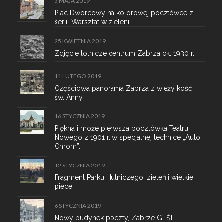
5 MAJA 2019
Plac Dworcowy na kolorowej pocztówce z
serii „Warsztat w zieleni”.
25 KWIETNIA 2019
Zdjęcie lotnicze centrum Zabrza ok. 1930 r.
11 LUTEGO 2019
Częściowa panorama Zabrza z wieży kość.
św. Anny.
16 STYCZNIA 2019
Piękna i może pierwsza pocztówka Teatru
Nowego z 1901 r. w specjalnej technice „Auto
Chrom”.
12 STYCZNIA 2019
Fragment Parku Hutniczego, zieleń i wielkie
piece.
6 STYCZNIA 2019
Nowy budynek poczty, Zabrze G.-Śl.