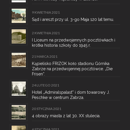
9 KWIETNIA 2021
Sąd i areszt przy ul. 3-go Maja 120 lat temu.
2 KWIETNIA 2021
I Liceum na przedwojennych pocztówkach i
krótka historia szkoły do 1945 r.
21 MARCA 2021
Kąpielisko FRIZOK koło stadionu Górnika
Zabrze na przedwojennej pocztówce. „Die
Frisen”.
24 LUTEGO 2021
Hotel „Admiralspalast” i dom towarowy J.
Peschke w centrum Zabrza.
20 STYCZNIA 2021
4 obrazy miasta z lat 30. XX stulecia.
6 STYCZNIA 2021