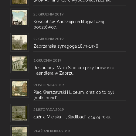
„ROMA“. Kino które wybudował rzeźnik.
25 GRUDNIA 2019
Kościół św. Andrzeja na litograficzej
pocztówce.
22 GRUDNIA 2019
Zabrzańska synagoga 1873-1938.
1 GRUDNIA 2019
Restauracja Maxa Stadlera przy browarze L.
Haendlera w Zabrzu.
9 LISTOPADA 2019
Plac Warszawski i Liceum, oraz co to był
„Volksbund”.
2 LISTOPADA 2019
Łaźnia Miejska – „Stadtbad” z 1929 roku.
9 PAŹDZIERNIKA 2019