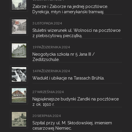
Zabrze i Zaborze na jednej pocztówce.
Dyrekcja, młyn i amerykański tramwaj.
3 LISTOPADA 2024
Stuletni wizerunek ul. Wolności na pocztówce
z plebiscytową pieczątką.
19 PAŹDZIERNIKA 2024
Neogotycka szkoła nr 5 Jana III /
Zedlitzschule.
14 PAŹDZIERNIKA 2024
Wiadukt i ubikacje na Tarasach Brühla.
27 WRZEŚNIA 2024
Najpiękniejsze budynki Zandki na pocztówce
z ok. 1910 r.
20 SIERPNIA 2024
Szpital przy ul. M. Skłodowskiej, imieniem
cesarzowej Niemiec.