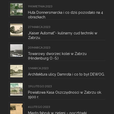
9 KWIETNIA 2023
Huta Donnersmarcka i co dziś pozostało na 4
obrazkach.
27 MARCA 2023
„Kaiser Automat”- kulinarny cud techniki w
Zabrzu.
20 MARCA 2023
Towarowy dworzec kolei w Zabrzu
(Hindenburg O.-S.)
1 MARCA 2023
Architektura ulicy Damrota i co to był DEWOG.
19 LUTEGO 2023
Powiatowa Kasa Oszczędności w Zabrzu ok.
1900 r.
6 LUTEGO 2023
Miasto fabryk w zieleni – pocztówki.