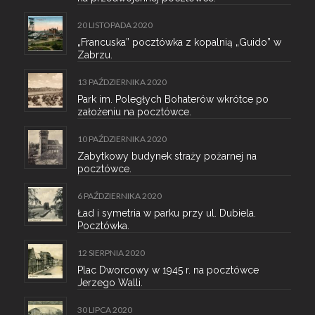
20 LISTOPADA 2020
„Francuska” pocztówka z kopalnią „Guido” w
Zabrzu.
13 PAŹDZIERNIKA 2020
Park im. Poległych Bohaterów wkrótce po
założeniu na pocztówce.
10 PAŹDZIERNIKA 2020
Zabytkowy budynek straży pożarnej na
pocztówce.
6 PAŹDZIERNIKA 2020
Ład i symetria w parku przy ul. Dubiela.
Pocztówka.
12 SIERPNIA 2020
Plac Dworcowy w 1945 r. na pocztówce
Jerzego Walli.
30 LIPCA 2020