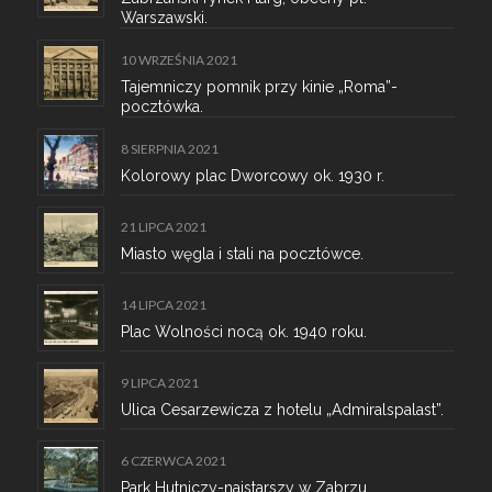
Warszawski.
10 WRZEŚNIA 2021
Tajemniczy pomnik przy kinie „Roma”-
pocztówka.
8 SIERPNIA 2021
Kolorowy plac Dworcowy ok. 1930 r.
21 LIPCA 2021
Miasto węgla i stali na pocztówce.
14 LIPCA 2021
Plac Wolności nocą ok. 1940 roku.
9 LIPCA 2021
Ulica Cesarzewicza z hotelu „Admiralspalast”.
6 CZERWCA 2021
Park Hutniczy-najstarszy w Zabrzu.