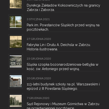
Dyrekcja Zakładów Koksowniczych na granicy
Zabrza i Zaborza.
3 STYCZNIA 2021
Park im. Powstańców Śląskich przed wojną na
pocztówkach.
27 GRUDNIA 2020
Fabryka Lin i Drutu A. Deichsla w Zabrzu.
Historia ilustrowana.
23 GRUDNIA 2020
Śląska szopka bożonarodzeniowa-betlyjka w
kość. św. Antoniego przed wojną.
20 GRUDNIA 2020
113-letni budynek szkoły na pl. Warszawskim i
epizod z III Powstania Śląskiego.
7 GRUDNIA 2020
Sąd Rejonowy i Muzeum Górnictwa w Zabrzu
na przedwojennej pocztówce.