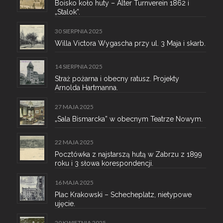
Boisko koło huty – Alter Turnverein 1862 i
„Stalok”.
30 SIERPNIA 2025
Willa Victora Wygascha przy ul. 3 Maja i skarb.
14 SIERPNIA 2025
Straż pożarna i obecny ratusz. Projekty
Arnolda Hartmanna.
27 MAJA 2025
„Sala Bismarcka” w obecnym Teatrze Nowym.
22 MAJA 2025
Pocztówka z najstarszą hutą w Zabrzu z 1899
roku i 3 słowa korespondencji.
16 MAJA 2025
Plac Krakowski – Schecheplatz, nietypowe
ujęcie.
20 KWIETNIA 2025