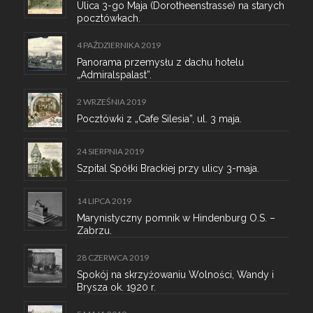
Ulica 3-go Maja (Dorotheenstrasse) na starych
pocztówkach.
4 PAŹDZIERNIKA 2019
Panorama przemysłu z dachu hotelu
„Admiralspalast”.
2 WRZEŚNIA 2019
Pocztówki z „Cafe Silesia”, ul. 3 maja.
24 SIERPNIA 2019
Szpital Spółki Brackiej przy ulicy 3-maja.
14 LIPCA 2019
Marynistyczny pomnik w Hindenburg O.S. –
Zabrzu.
28 CZERWCA 2019
Spokój na skrzyżowaniu Wolności, Wandy i
Brysza ok. 1920 r.