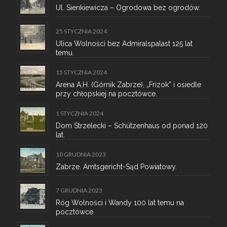
Ul. Sienkiewicza – Ogrodowa bez ogrodów.
25 STYCZNIA 2024
Ulica Wolności bez Admiralspalast 125 lat
temu.
15 STYCZNIA 2024
Arena A.H. (Górnik Zabrze), „Frizok” i osiedle
przy chłopskiej na pocztówce.
1 STYCZNIA 2024
Dom Strzelecki – Schützenhaus od ponad 120
lat.
10 GRUDNIA 2023
Zabrze. Amtsgericht-Sąd Powiatowy.
7 GRUDNIA 2023
Róg Wolności i Wandy 100 lat temu na
pocztówce.