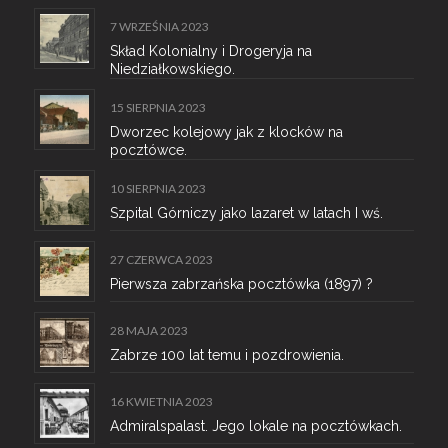
7 WRZEŚNIA 2023
Skład Kolonialny i Drogeryja na
Niedziałkowskiego.
15 SIERPNIA 2023
Dworzec kolejowy jak z klocków na
pocztówce.
10 SIERPNIA 2023
Szpital Górniczy jako lazaret w latach I wś.
27 CZERWCA 2023
Pierwsza zabrzańska pocztówka (1897) ?
28 MAJA 2023
Zabrze 100 lat temu i pozdrowienia.
16 KWIETNIA 2023
Admiralspalast. Jego lokale na pocztówkach.