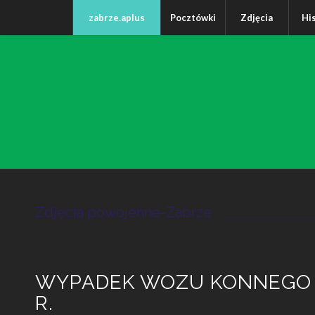
zabrze.aplus
Pocztówki
Zdjęcia
Hi
Zdjęcia powojenne-Zabrze
WYPADEK WOZU KONNEGO N
R.