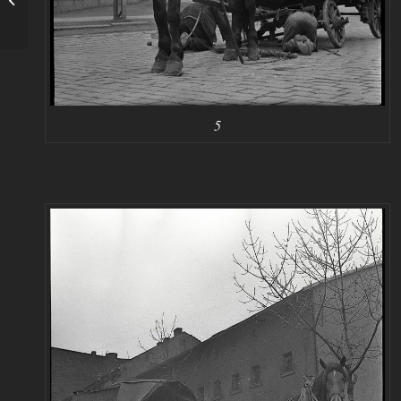
Eisnera ul: Boboli.
5