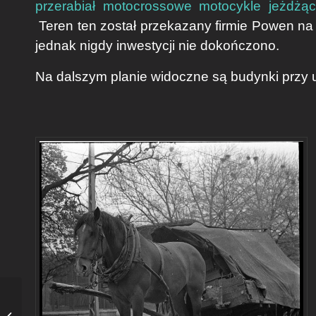
przerabiał motocrossowe motocykle jeżdżąc
Teren ten został przekazany firmie Powen na 
jednak nigdy inwestycji nie dokończono.
Na dalszym planie widoczne są budynki przy u
Popielniczka z reklamą
huty szkła Wilhelma