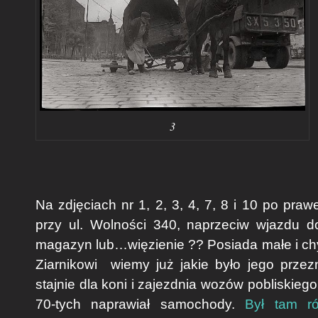
3
Na zdjęciach nr 1, 2, 3, 4, 7, 8 i 10 po praw
przy ul. Wolności 340, naprzeciw wjazdu d
magazyn lub…więzienie ?? Posiada małe i c
Ziarnikowi
wiemy już jakie było jego przez
stajnie dla koni i zajezdnia wozów pobliskie
70-tych naprawiał samochody.
Był tam ró