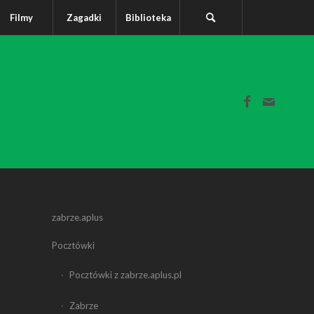
Filmy
Zagadki
Biblioteka
zabrze.aplus
Pocztówki
Pocztówki z zabrze.aplus.pl
Zabrze