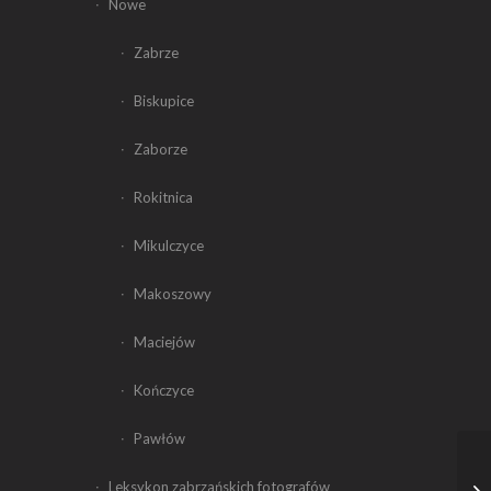
Nowe
Zabrze
Biskupice
Zaborze
Rokitnica
Mikulczyce
Makoszowy
Maciejów
Kończyce
Pawłów
Leksykon zabrzańskich fotografów