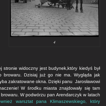
4
ej stronie widoczny jest budynek,który kiedyś był
o browaru. Dzisiaj już go nie ma. Wygląda jak
hyba zakratowane okna. Dzięki panu
Jarosławowi
naczenie! W środku miasta znajdowały się tam
go browaru. W podwórzu pan Arendarczyk w latach
wnież warsztat pana Klimaszewskiego, który