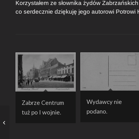
Korzystałem ze słownika żydów Zabrzańskich
co serdecznie dziękuję jego autorowi Potrowi
Wydawcy nie
Zabrze Centrum
podano.
tuż po I wojnie.
Pieta w Biskupicach. O
dziele, autorze,
fundatorze i odlewni.