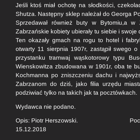
Jeśli ktoś miał ochotę na słodkości, czekola
Shutza. Następny sklep należał do Georga Poll
Sprzedawał również buty w Bytomiu,a w Z
Zabrzańskie kobiety ubierały tu siebie i swoje 
Ten okazały gmach na rogu to hotel i fabr
otwarty 11 sierpnia 1907r, zastąpił swego 
przystanku tramwaj wąskotorowy typu Bus
Wienskowitza zbudowana w 1901r, oba te bud
Kochmanna po zniszczeniu dachu i najwyżs
Zabrzanom do dziś, jako filia urzędu mia
podziwiać tylko na takich jak ta pocztówkach.
Wydawca nie podano.
Opis:
Piotr Herszowski.
Pocztówka z
15.12.2018