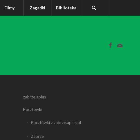
Filmy
Zagadki
Biblioteka
zabrze.aplus
Pocztówki
Pocztówki z zabrze.aplus.pl
Zabrze