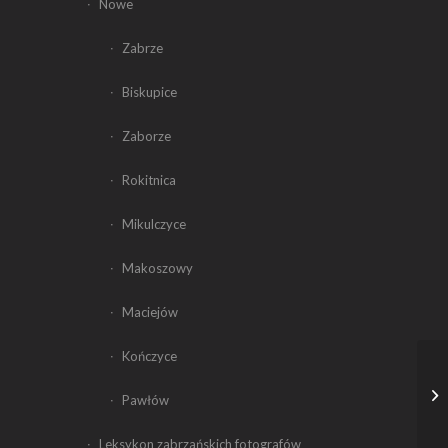
Nowe
Zabrze
Biskupice
Zaborze
Rokitnica
Mikulczyce
Makoszowy
Maciejów
Kończyce
Pawłów
Leksykon zabrzańskich fotografów