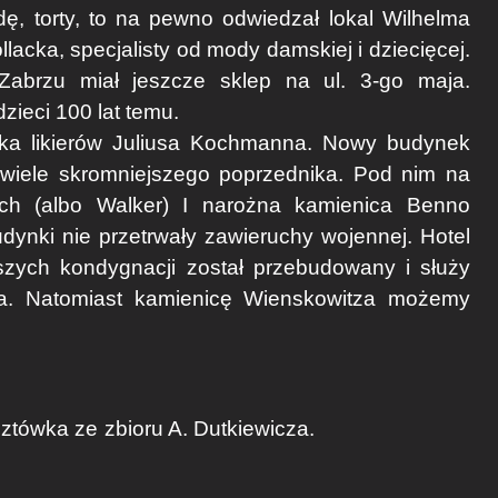
dę, torty, to na pewno odwiedzał lokal Wilhelma
acka, specjalisty od mody damskiej i dziecięcej.
abrzu miał jeszcze sklep na ul. 3-go maja.
dzieci 100 lat temu.
yka likierów Juliusa Kochmanna. Nowy budynek
o wiele skromniejszego poprzednika. Pod nim na
ch (albo Walker) I narożna kamienica Benno
ynki nie przetrwały zawieruchy wojennej. Hotel
zych kondygnacji został przebudowany i służy
sta. Natomiast kamienicę Wienskowitza możemy
e zbioru A. Dutkiewicza.