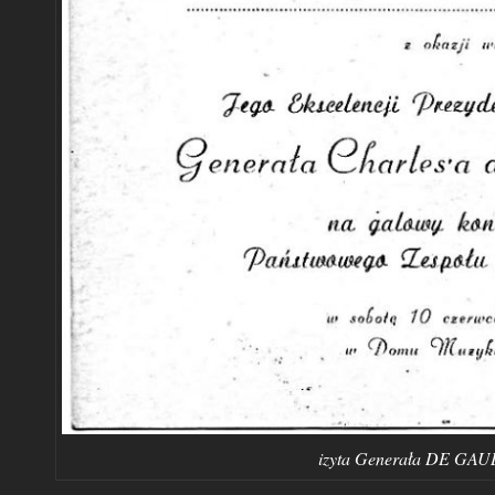
izyta Generała DE GAUL