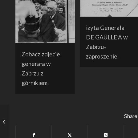
izyta Generała
DE GAULLE’A w
Zabrzu-
Zobacz zdjęcie
zaproszenie.
generała w
Zabrzu z
górnikiem.
Konsum Kopalni
Share 
„Makoszowy” około
1950 roku.