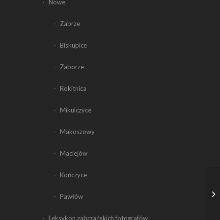
Nowe
Zabrze
Biskupice
Zaborze
Rokitnica
Mikulczyce
Makoszowy
Maciejów
Kończyce
Pawłów
Leksykon zabrzańskich fotografów