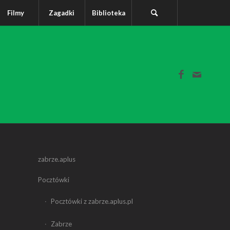
Filmy
Zagadki
Biblioteka
zabrze.aplus
Pocztówki
Pocztówki z zabrze.aplus.pl
Zabrze