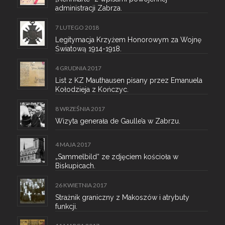
administracji Zabrza.
7 LUTEGO 2018
Legitymacja Krzyżem Honorowym za Wojnę
Światową 1914-1918.
4 GRUDNIA 2017
List z KZ Mauthausen pisany przez Emanuela
Kołodzieja z Kończyc.
8 WRZEŚNIA 2017
Wizyta generała de Gaulle’a w Zabrzu.
4 MAJA 2017
„Sammelbild“ ze zdjęciem kościoła w
Biskupicach.
26 KWIETNIA 2017
Strażnik graniczny z Makoszów i atrybuty
funkcji.