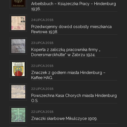
Arbeitsbuch – Książeczka Pracy – Hindenburg
1936.
24 LIPCA 2018
Przedwojenny dowód osobisty mieszkańca
Pawłowa 1938.
23 LIPCA 2018
Koperta z zaliczką pracownika firmy „
Donersmarckhütte“ w Zabrzu 1924.
22 LIPCA 2018
Znaczek z godłem miasta Hindenburg –
Kaffee HAG.
22 LIPCA 2018
Powszechna Kasa Chorych miasta Hindenburg
O.S.
22 LIPCA 2018
Znaczki skarbowe Mikulczyce 1909.