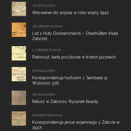
19 LIPCA 2014
Wezwanie do wojska w roku wojny 1942.
18 CZERWCA 2014
List z Huty Donnersmarck – Oberhütten (Huta
Zabrze).
2 CZERWCA 2014
Plebiscyt, karta pocztowa w trzech językach.
23 MAJA 2014
Korespondencja hurtowni J. Sambale ul.
Wolności 328.
12 MAJA 2014
Ratusz w Zaborzu. Rysunek fasady.
20 KWIETNIA 2014
Korespondencja jeńca wojennego z Zabrza w
1947r.