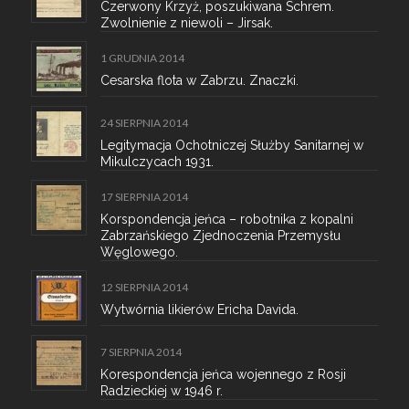
Czerwony Krzyż, poszukiwana Schrem.
Zwolnienie z niewoli – Jirsak.
1 GRUDNIA 2014
Cesarska flota w Zabrzu. Znaczki.
24 SIERPNIA 2014
Legitymacja Ochotniczej Służby Sanitarnej w
Mikulczycach 1931.
17 SIERPNIA 2014
Korspondencja jeńca – robotnika z kopalni
Zabrzańskiego Zjednoczenia Przemysłu
Węglowego.
12 SIERPNIA 2014
Wytwórnia likierów Ericha Davida.
7 SIERPNIA 2014
Korespondencja jeńca wojennego z Rosji
Radzieckiej w 1946 r.