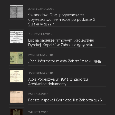
27 STYCZNIA 2019
Świadectwo Opcji przywracające
obywatelstwo niemieckie po podziale G.
Śląska w 1922 r.
7 STYCZNIA 2019
List na papierze firmowym „Królewskiej
Dyrekcji Kopalń” w Zabrzu z 1909 roku.
29 SIERPNIA 2018
„Plan-informator miasta Zabrza” z roku 1945.
15 SIERPNIA 2018
Alois Podeszwa ur. 1892 w Zaborzu.
Archiwalne dokumenty.
25 LIPCA 2018
Poczta Inspekcji Górniczej II z Zaborza 1926.
24 LIPCA 2018