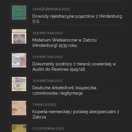
24 PAŹDZIERNIKA 2022
Dowody rejestracyjne pojazdów z Hindenburg
O.S.
16 KWIETNIA 2022
Misterium Wielkanocne w Zabrzu
(Hindenburg) 1935 roku.
15 KWIETNIA 2022
Dokumenty podróży z niewoli sowieckiej w
Austrii do Pawłowa 1945/46.
12 KWIETNIA 2022
Deutsche Arbeitsfront, książeczka
członkowska i legitymacja.
7 MARCA 2022
Koperta niemieckiej i polskiej ubezpieczalni z
Zabrza.
23 LISTOPADA 2021