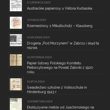
3 CZERWCA 2025
Austriackie papierosy u Viktora Kurbasika.
15 MAJA 2025
Rzemieślnicy z Mikultschütz – Klausberg.
6 GRUDNIA 2024
Drogeria „Pod Murzynem” w Zabrzu i skąd ta
nazwa.
4 LISTOPADA 2024
Papier listowy Polskiego Komitetu
Plebiscytowego na Powiat Zabrski z 1920
roku.
8 LIPCA 2024
Świadectwo szkolne z Volksschule in
Hindenburg 1943 r.
13 KWIETNIA 2024
Ekskluzywne meble od Joachimskiego na