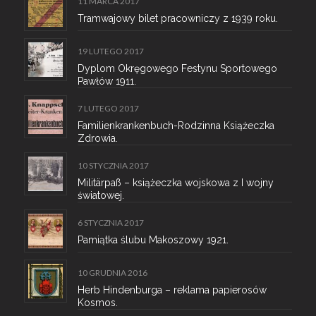
11 MARCA 2017
Tramwajowy bilet pracowniczy z 1939 roku.
19 LUTEGO 2017
Dyplom Okręgowego Festynu Sportowego
Pawłów 1911.
7 LUTEGO 2017
Familienkrankenbuch-Rodzinna Książeczka
Zdrowia.
10 STYCZNIA 2017
Militärpaß – książeczka wojskowa z I wojny
światowej.
6 STYCZNIA 2017
Pamiątka ślubu Makoszowy 1921.
10 GRUDNIA 2016
Herb Hindenburga – reklama papierosów
Kosmos.