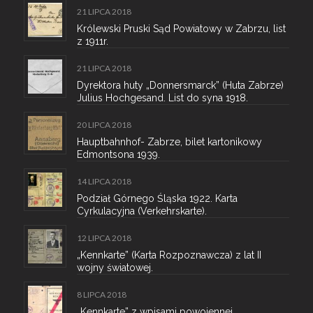
21 LIPCA 2018
Królewski Pruski Sąd Powiatowy w Zabrzu, list
z 1911r.
21 LIPCA 2018
Dyrektora huty „Donnersmarck” (Huta Zabrze)
Julius Hochgesand. List do syna 1918.
20 LIPCA 2018
Hauptbahnhof- Zabrze, bilet kartonikowy
Edmontsona 1939.
14 LIPCA 2018
Podział Górnego Śląska 1922. Karta
Cyrkulacyjna (Verkehrskarte).
12 LIPCA 2018
„Kennkarte” (Karta Rozpoznawcza) z lat II
wojny światowej.
8 LIPCA 2018
„Kennkarte” z wpisami powojennej