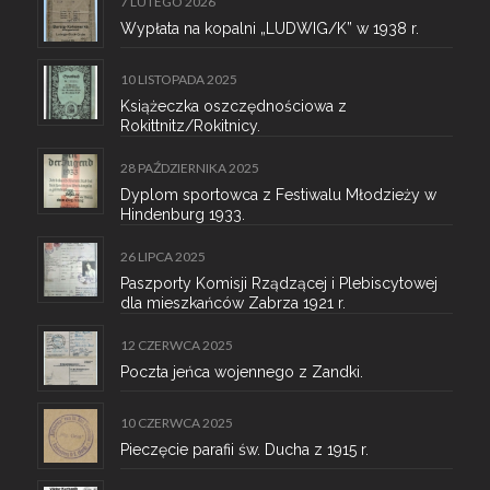
7 LUTEGO 2026
Wypłata na kopalni „LUDWIG/K” w 1938 r.
10 LISTOPADA 2025
Książeczka oszczędnościowa z
Rokittnitz/Rokitnicy.
28 PAŹDZIERNIKA 2025
Dyplom sportowca z Festiwalu Młodzieży w
Hindenburg 1933.
26 LIPCA 2025
Paszporty Komisji Rządzącej i Plebiscytowej
dla mieszkańców Zabrza 1921 r.
12 CZERWCA 2025
Poczta jeńca wojennego z Zandki.
10 CZERWCA 2025
Pieczęcie parafii św. Ducha z 1915 r.