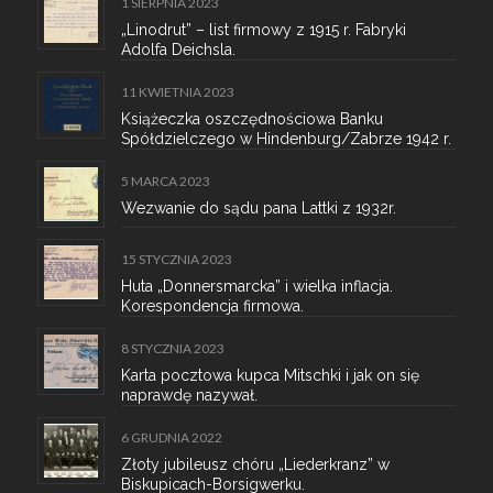
1 SIERPNIA 2023
„Linodrut” – list firmowy z 1915 r. Fabryki
Adolfa Deichsla.
11 KWIETNIA 2023
Książeczka oszczędnościowa Banku
Spółdzielczego w Hindenburg/Zabrze 1942 r.
5 MARCA 2023
Wezwanie do sądu pana Lattki z 1932r.
15 STYCZNIA 2023
Huta „Donnersmarcka” i wielka inflacja.
Korespondencja firmowa.
8 STYCZNIA 2023
Karta pocztowa kupca Mitschki i jak on się
naprawdę nazywał.
6 GRUDNIA 2022
Złoty jubileusz chóru „Liederkranz” w
Biskupicach-Borsigwerku.