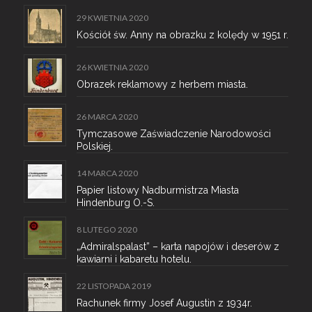
29 KWIETNIA 2020
Kościół św. Anny na obrazku z kolędy w 1951 r.
26 KWIETNIA 2020
Obrazek reklamowy z herbem miasta.
26 MARCA 2020
Tymczasowe Zaświadczenie Narodowości
Polskiej.
14 MARCA 2020
Papier listowy Nadburmistrza Miasta
Hindenburg O.-S.
8 LUTEGO 2020
„Admiralspalast” – karta napojów i deserów z
kawiarni i kabaretu hotelu.
22 LISTOPADA 2019
Rachunek firmy Josef Augustin z 1934r.