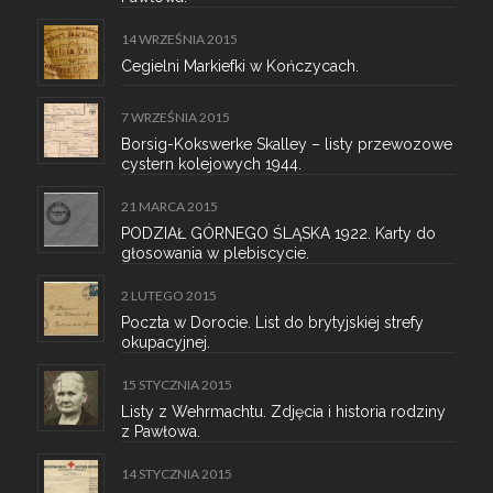
14 WRZEŚNIA 2015
Cegielni Markiefki w Kończycach.
7 WRZEŚNIA 2015
Borsig-Kokswerke Skalley – listy przewozowe
cystern kolejowych 1944.
21 MARCA 2015
PODZIAŁ GÓRNEGO ŚLĄSKA 1922. Karty do
głosowania w plebiscycie.
2 LUTEGO 2015
Poczta w Dorocie. List do brytyjskiej strefy
okupacyjnej.
15 STYCZNIA 2015
Listy z Wehrmachtu. Zdjęcia i historia rodziny
z Pawłowa.
14 STYCZNIA 2015