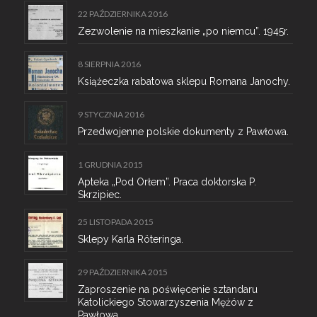
22 PAŹDZIERNIKA 2016
Zezwolenie na mieszkanie „po niemcu”. 1945r.
8 SIERPNIA 2016
Książeczka rabatowa sklepu Romana Janochy.
9 STYCZNIA 2016
Przedwojenne polskie dokumenty z Pawłowa.
1 GRUDNIA 2015
Apteka „Pod Orłem”. Praca doktorska P.
Skrzipiec.
25 LISTOPADA 2015
Sklepy Karla Röteringa.
29 PAŹDZIERNIKA 2015
Zaproszenie na poświęcenie sztandaru
Katolickiego Stowarzyszenia Mężów z
Pawłowa.