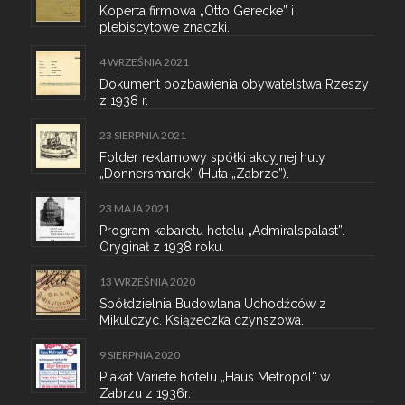
Koperta firmowa „Otto Gerecke” i
plebiscytowe znaczki.
4 WRZEŚNIA 2021
Dokument pozbawienia obywatelstwa Rzeszy
z 1938 r.
23 SIERPNIA 2021
Folder reklamowy spółki akcyjnej huty
„Donnersmarck” (Huta „Zabrze”).
23 MAJA 2021
Program kabaretu hotelu „Admiralspalast”.
Oryginał z 1938 roku.
13 WRZEŚNIA 2020
Spółdzielnia Budowlana Uchodźców z
Mikulczyc. Książeczka czynszowa.
9 SIERPNIA 2020
Plakat Variete hotelu „Haus Metropol“ w
Zabrzu z 1936r.