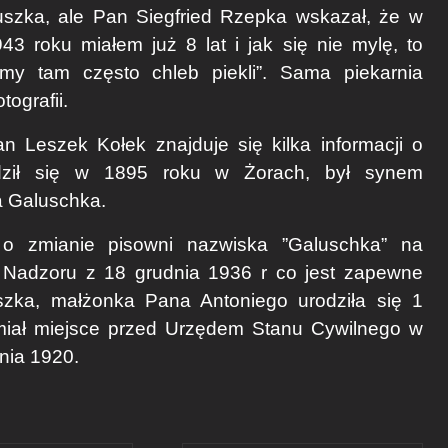
łuszka, ale Pan Siegfried Rzepka wskazał, że w
43 roku miałem już 8 lat i jak się nie mylę, to
 my tam często chleb piekli”. Sama piekarnia
ografii.
n Leszek Kołek znajduje się kilka informacji o
rodził się w 1895 roku w Żorach, był synem
a Galuschka.
 o zmianie pisowni nazwiska ”Galuschka” na
 Nadzoru z 18 grudnia 1936 r co jest zapewne
szka, małżonka Pana Antoniego urodziła się 1
 miał miejsce przed Urzędem Stanu Cywilnego w
nia 1920.