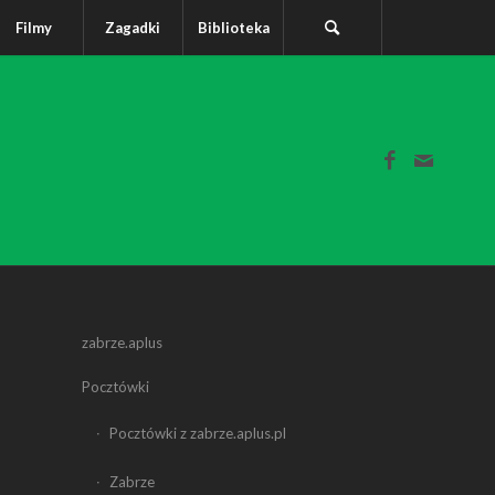
Filmy
Zagadki
Biblioteka
zabrze.aplus
Pocztówki
Pocztówki z zabrze.aplus.pl
Zabrze