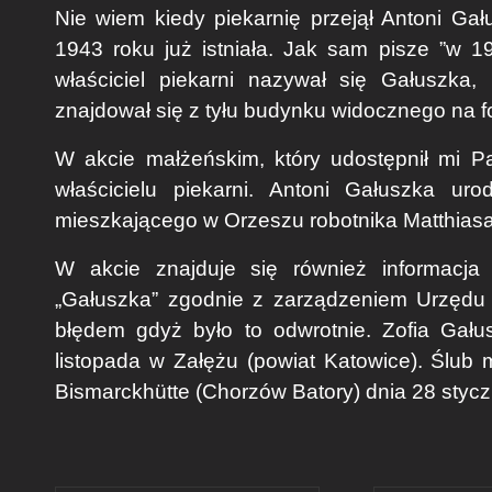
Nie wiem kiedy piekarnię przejął Antoni Ga
1943 roku już istniała. Jak sam pisze ”w 19
właściciel piekarni nazywał się Gałuszka,
znajdował się z tyłu budynku widocznego na fot
W akcie małżeńskim, który udostępnił mi Pa
właścicielu piekarni. Antoni Gałuszka u
mieszkającego w Orzeszu robotnika Matthias
W akcie znajduje się również informacja
„Gałuszka” zgodnie z zarządzeniem Urzędu
błędem gdyż było to odwrotnie. Zofia Gału
listopada w Załężu (powiat Katowice). Ślub
Bismarckhütte (Chorzów Batory) dnia 28 stycz