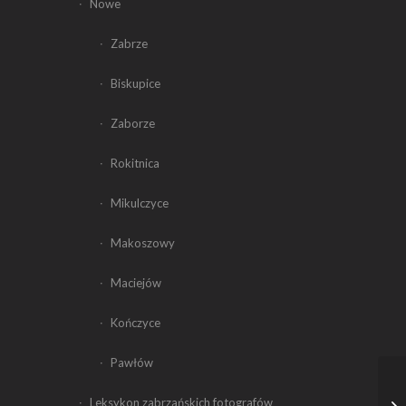
Nowe
Zabrze
Biskupice
Zaborze
Rokitnica
Mikulczyce
Makoszowy
Maciejów
Kończyce
Pawłów
Leksykon zabrzańskich fotografów