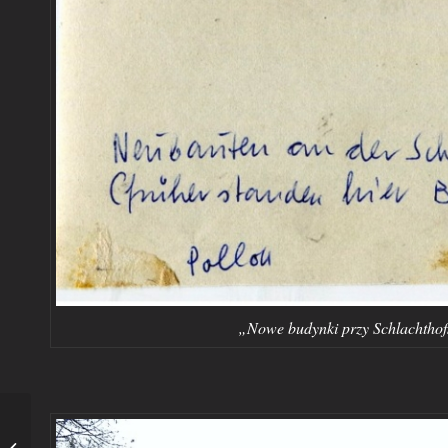
„Nowe budynki przy Schlachthofst
W.Schmeka-wytwórnia
lemoniady i hurtownia