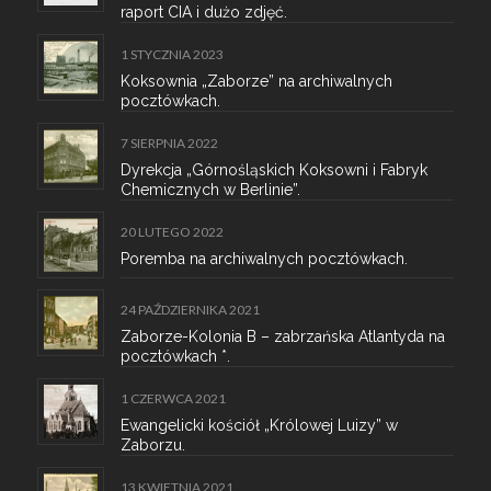
raport CIA i dużo zdjęć.
1 STYCZNIA 2023
Koksownia „Zaborze” na archiwalnych
pocztówkach.
7 SIERPNIA 2022
Dyrekcja „Górnośląskich Koksowni i Fabryk
Chemicznych w Berlinie”.
20 LUTEGO 2022
Poremba na archiwalnych pocztówkach.
24 PAŹDZIERNIKA 2021
Zaborze-Kolonia B – zabrzańska Atlantyda na
pocztówkach *.
1 CZERWCA 2021
Ewangelicki kościół „Królowej Luizy” w
Zaborzu.
13 KWIETNIA 2021