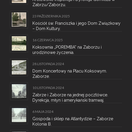
Zabrzu/Zaborzu.
23 PAŹDZIERNIKA 2025
Kościół św. Franciszka i jego Dom Związkowy
– Dom Kultury.
16 CZERWCA 2025
Koksownia „POREMBA” na Zaborzu i
urodzinowe życzenia.
28 LISTOPADA 2024
Dom Koncertowy na Placu Koksowym.
Zaborze.
10 LISTOPADA 2024
Zabrze i Zaborze na jednej pocztówce.
Dyrekcja, młyn i amerykański tramwaj.
6 MAJA 2024
Gospoda i sklep na Atlantydzie – Zaborze
Kolonia B.