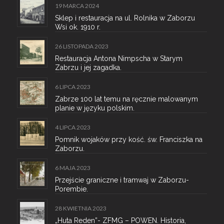
19 MARCA 2024
Sklep i restauracja na ul. Rolnika w Zaborzu
Wsi ok. 1910 r.
26 LISTOPADA 2023
Restauracja Antona Nimpscha w Starym
Zabrzu i jej zagadka.
6 LIPCA 2023
Zabrze 100 lat temu na ręcznie malowanym
planie w języku polskim.
4 LIPCA 2023
Pomnik wojaków przy kość. św. Franciszka na
Zaborzu.
6 MAJA 2023
Przejście graniczne i tramwaj w Zaborzu-
Porembie.
28 KWIETNIA 2023
„Huta Reden”- ZFMG – POWEN. Historia,