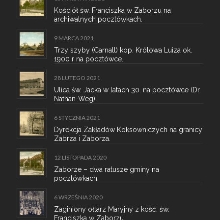
Kościół św. Franciszka w Zaborzu na
archiwalnych pocztówkach.
9 MARCA 2021
Trzy szyby (Carnall) kop. Królowa Luiza ok.
1900 r na pocztówce.
28 LUTEGO 2021
Ulica św. Jacka w latach 30. na pocztówce (Dr.
Nathan-Weg).
6 STYCZNIA 2021
Dyrekcja Zakładów Koksowniczych na granicy
Zabrza i Zaborza.
12 LISTOPADA 2020
Zaborze – dwa ratusze gminy na
pocztówkach.
6 WRZEŚNIA 2020
Zaginiony ołtarz Maryjny z kość. św.
Franciszka w Zaborzu.