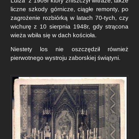
Luiza” z 1905r który zniszczył witraże, także
liczne szkody górnicze, ciągłe remonty, po
zagrożenie rozbiórką w latach 70-tych, czy
wichurę z 10 sierpnia 1948r, gdy strącona
wieża wbiła się w dach kościoła.
Niestety los nie oszczędził również
pierwotnego wystroju zaborskiej świątyni.