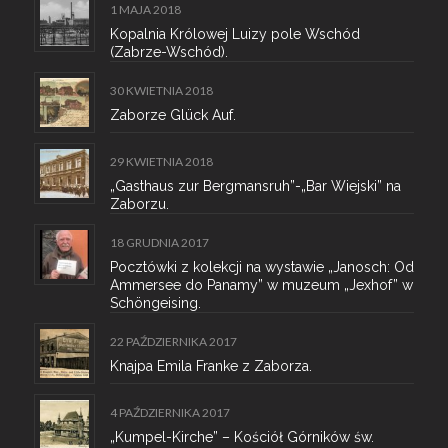
1 MAJA 2018
Kopalnia Królowej Luizy pole Wschód
(Zabrze-Wschód).
30 KWIETNIA 2018
Zaborze Glück Auf.
29 KWIETNIA 2018
„Gasthaus zur Bergmansruh”-„Bar Wiejski” na
Zaborzu.
18 GRUDNIA 2017
Pocztówki z kolekcji na wystawie „Janosch: Od
Ammersee do Panamy” w muzeum „Jexhof” w
Schöngeising.
22 PAŹDZIERNIKA 2017
Knajpa Emila Franke z Zaborza.
4 PAŹDZIERNIKA 2017
„Kumpel-Kirche” – Kościół Górników św.