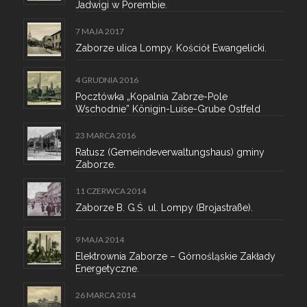
Jadwigi w Porembie.
7 MAJA 2017
Zaborze ulica Lompy. Kościół Ewangelicki.
4 GRUDNIA 2016
Pocztówka „Kopalnia Zabrze-Pole
Wschodnie” Königin-Luise-Grube Ostfeld
23 MARCA 2016
Ratusz (Gemeindeverwaltungshaus) gminy
Zaborze.
11 CZERWCA 2014
Zaborze B. G.Ś. ul. Lompy (Brojastraße).
9 MAJA 2014
Elektrownia Zaborze – Górnośląskie Zakłady
Energetyczne.
26 MARCA 2014