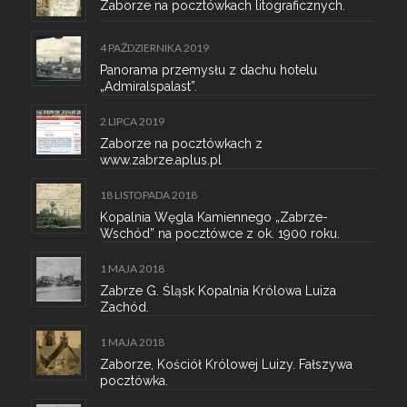
Zaborze na pocztówkach litograficznych.
4 PAŹDZIERNIKA 2019
Panorama przemysłu z dachu hotelu
„Admiralspalast”.
2 LIPCA 2019
Zaborze na pocztówkach z
www.zabrze.aplus.pl
18 LISTOPADA 2018
Kopalnia Węgla Kamiennego „Zabrze-
Wschód” na pocztówce z ok. 1900 roku.
1 MAJA 2018
Zabrze G. Śląsk Kopalnia Królowa Luiza
Zachód.
1 MAJA 2018
Zaborze, Kościół Królowej Luizy. Fałszywa
pocztówka.