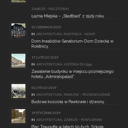
ZABRZE - POCZTÓWKI
Łaźnia Miejska – „Stadtbad” z 1929 roku.
23 CZERWCA 2019
IN
ARCHITEKTURA
,
ROKITNICA - NOWE
Dom Inwalidów-Sanatorium-Dom Dziecka w
Rokitnicy.
17 LUTEGO 2019
IN
ARCHITEKTURA
,
HISTORIA DO 1945
Zawalenie budynku w miejscu późniejszego
hotelu „Admiralspalast”.
8 LUTEGO 2019
IN
ARCHITEKTURA
,
PAWŁÓW - PRZEDWOJENNE
Budowa kościoła w Pawłowie i dzwony.
19 STYCZNIA 2019
IN
ARCHITEKTURA
,
ZABRZE - POWOJENNE
Plac Traugutta w latach 50-tych. Szkoła