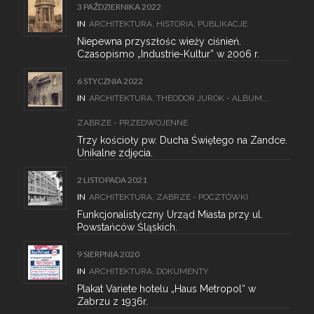
3 PAŹDZIERNIKA 2022
IN
ARCHITEKTURA
,
HISTORIA
,
PUBLIKACJE
Niepewna przyszłośc wieży ciśnień.
Czasopismo „Industrie-Kultur” w 2006 r.
6 STYCZNIA 2022
IN
ARCHITEKTURA
,
THEODOR JUROK - ALBUM.
,
ZABRZE - PRZEDWOJENNE
Trzy kościoły pw. Ducha Świętego na Zandce.
Unikalne zdjęcia.
2 LISTOPADA 2021
IN
ARCHITEKTURA
,
ZABRZE - POCZTÓWKI
Funkcjonalistyczny Urząd Miasta przy ul.
Powstańców Śląskich.
9 SIERPNIA 2020
IN
ARCHITEKTURA
,
DOKUMENTY
Plakat Variete hotelu „Haus Metropol“ w
Zabrzu z 1936r.