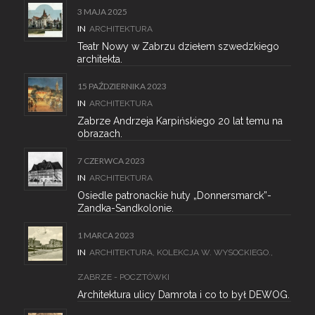
3 MAJA 2025
IN
ARCHITEKTURA
Teatr Nowy w Zabrzu dziełem szwedzkiego
architekta.
15 PAŹDZIERNIKA 2023
IN
ARCHITEKTURA
Zabrze Andrzeja Karpińskiego 20 lat temu na
obrazach.
7 CZERWCA 2023
IN
ARCHITEKTURA
Osiedle patronackie huty „Donnersmarck”-
Zandka-Sandkolonie.
1 MARCA 2023
IN
ARCHITEKTURA
,
KOLEKCJA W. WYSOCKIEGO.
,
ZABRZE - POCZTÓWKI
Architektura ulicy Damrota i co to był DEWOG.