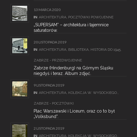
13 MARCA 2020
IN
ARCHITEKTURA
,
POCZTÓWKI POWOJENNE
„SUPERSAM” – architektura i tajemnice
saturatorów.
20 LISTOPADA 2019
IN
ARCHITEKTURA
,
BIBLIOTEKA
,
HISTORIA DO 1945
,
ZABRZE - PRZEDWOJENNE
Zabrze (Hindenburg) na Górnym Śląsku
niegdyś i teraz. Album zdjęć.
9 LISTOPADA 2019
IN
ARCHITEKTURA
,
KOLEKCJA W. WYSOCKIEGO.
,
ZABRZE - POCZTÓWKI
Plac Warszawski i Liceum, oraz co to był
„Volksbund”.
2 LISTOPADA 2019
IN
ARCHITEKTURA
,
KOLEKCJA W. WYSOCKIEGO.
,