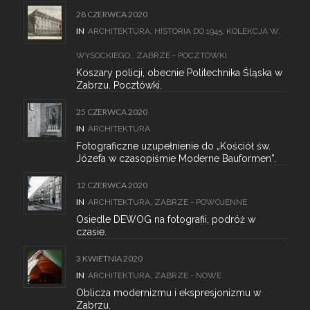
28 CZERWCA 2020
IN
ARCHITEKTURA
,
HISTORIA DO 1945
,
KOLEKCJA W.
WYSOCKIEGO.
,
ZABRZE - POCZTÓWKI
Koszary policji, obecnie Politechnika Śląska w
Zabrzu. Pocztówki.
25 CZERWCA 2020
IN
ARCHITEKTURA
Fotograficzne uzupełnienie do „Kościół św.
Józefa w czasopiśmie Moderne Bauformen”.
12 CZERWCA 2020
IN
ARCHITEKTURA
,
ZABRZE - POWOJENNE
Osiedle DEWOG na fotografii, podróż w
czasie.
3 KWIETNIA 2020
IN
ARCHITEKTURA
,
ZABRZE - NOWE
Oblicza modernizmu i ekspresjonizmu w
Zabrzu.