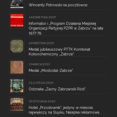
Wincenty Pstrowski na pocztówce.
14 KWIETNIA 2019
Informator i „Program Działania Miejskiej
Organizacji Partyjnej PZPR w Zabrzu” na lata
1977-79.
6 KWIETNIA 2019
Medal jubileuszowy PTTK Kombinat
Koksochemiczny „Zabrze”.
1 MARCA 2019
Medal „Mostostal-Zabrze”.
21 LUTEGO 2019
Odznaka „Zacny Zabrzański Ród”.
20 STYCZNIA 2019
Hotel „Przodownik”, jedyny w mieście,
największy na Śląsku. Nalepka reklamowa.