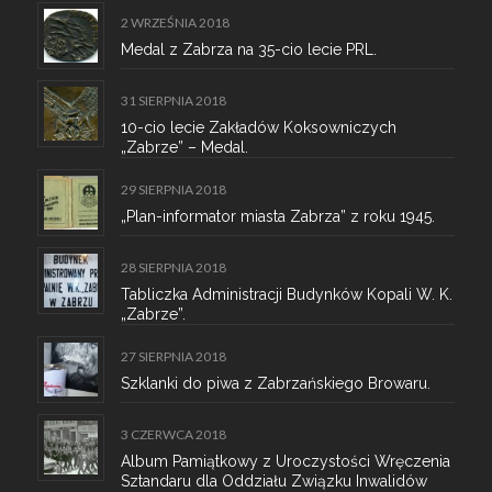
2 WRZEŚNIA 2018
Medal z Zabrza na 35-cio lecie PRL.
31 SIERPNIA 2018
10-cio lecie Zakładów Koksowniczych
„Zabrze” – Medal.
29 SIERPNIA 2018
„Plan-informator miasta Zabrza” z roku 1945.
28 SIERPNIA 2018
Tabliczka Administracji Budynków Kopali W. K.
„Zabrze”.
27 SIERPNIA 2018
Szklanki do piwa z Zabrzańskiego Browaru.
3 CZERWCA 2018
Album Pamiątkowy z Uroczystości Wręczenia
Sztandaru dla Oddziału Związku Inwalidów