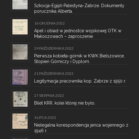
Szkocja-Egipt-Palestyna-Zabrze. Dokumenty
porucznika Alberta.
16 GRUDNIA 2022
Apel i obiad w jednostce wojskowej OTK w
Makoszowach – zaproszenie.
29 PAŹDZIERNIKA 2022
Pierwsza kobieta-górnik w KWK Bielszowice.
Stopień Górniczy i Dyplom.
21 PAŹDZIERNIKA 2022
Legitymacja pracownika kop. Zabrze z 1950 r.
27 SIERPNIA 2022
Bilet KRR, kolei której nie było.
4 LIPCA 2022
Nielegalna korespondencja jeńca wojennego z
1946 r.