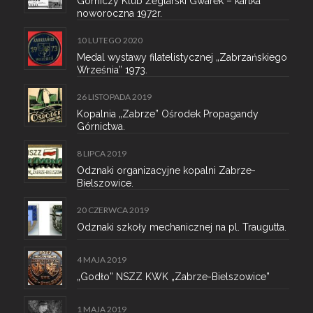
Górniczy Klub Żeglarski Gwarek – kartka
noworoczna 1972r.
10 LUTEGO 2020
Medal wystawy filatelistycznej „Zabrzańskiego
Września” 1973.
26 LISTOPADA 2019
Kopalnia „Zabrze” Ośrodek Propagandy
Górnictwa.
8 LIPCA 2019
Odznaki organizacyjne kopalni Zabrze-
Bielszowice.
20 CZERWCA 2019
Odznaki szkoły mechanicznej na pl. Traugutta.
4 MAJA 2019
„Godło” NSZZ KWK „Zabrze-Bielszowice”
1 MAJA 2019