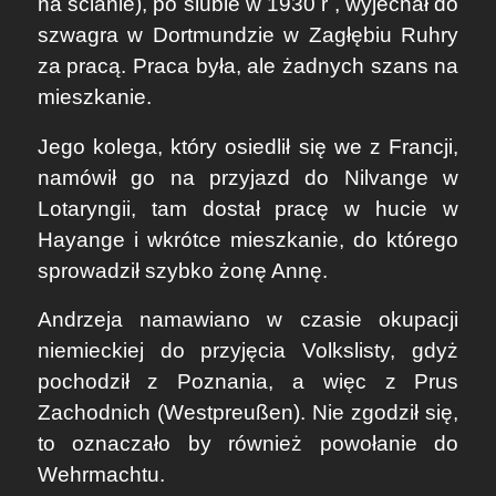
na ścianie), po ślubie w 1930 r , wyjechał do
szwagra w Dortmundzie w Zagłębiu Ruhry
za pracą. Praca była, ale żadnych szans na
mieszkanie.
Jego kolega, który osiedlił się we z Francji,
namówił go na przyjazd do Nilvange w
Lotaryngii, tam dostał pracę w hucie w
Hayange i wkrótce mieszkanie, do którego
sprowadził szybko żonę Annę.
Andrzeja namawiano w czasie okupacji
niemieckiej do przyjęcia Volkslisty, gdyż
pochodził z Poznania, a więc z Prus
Zachodnich (Westpreußen). Nie zgodził się,
to oznaczało by również powołanie do
Wehrmachtu.