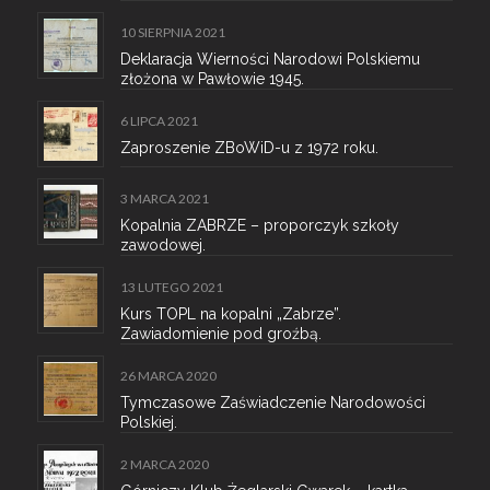
10 SIERPNIA 2021
Deklaracja Wierności Narodowi Polskiemu
złożona w Pawłowie 1945.
6 LIPCA 2021
Zaproszenie ZBoWiD-u z 1972 roku.
3 MARCA 2021
Kopalnia ZABRZE – proporczyk szkoły
zawodowej.
13 LUTEGO 2021
Kurs TOPL na kopalni „Zabrze”.
Zawiadomienie pod groźbą.
26 MARCA 2020
Tymczasowe Zaświadczenie Narodowości
Polskiej.
2 MARCA 2020