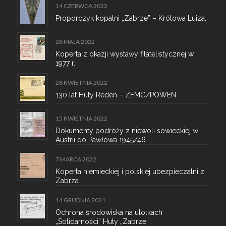
14 CZERWCA 2022
Proporczyk kopalni „Zabrze” – Królowa Luiza.
28 MAJA 2022
Koperta z okazji wystawy filatelistycznej w
1977 r.
28 KWIETNIA 2022
130 lat Huty Reden – ZFMG/POWEN.
15 KWIETNIA 2022
Dokumenty podróży z niewoli sowieckiej w
Austrii do Pawłowa 1945/46.
7 MARCA 2022
Koperta niemieckiej i polskiej ubezpieczalni z
Zabrza.
14 GRUDNIA 2021
Ochrona środowiska na ulotkach
„Solidarności” Huty „Zabrze”.