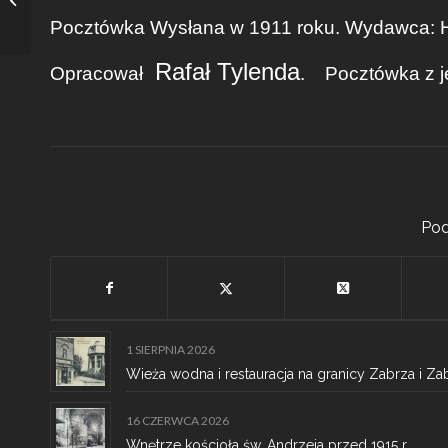
temu.
Pocztówka Wysłana w 1911 roku. Wydawca: H
Rafał Tylenda
Opracował
. Pocztówka z j
Pod
1 SIERPNIA 2026
Wieża wodna i restauracja na granicy Zabrza i Za
16 CZERWCA 2026
Wnętrze kościoła św. Andrzeja przed 1915 r.