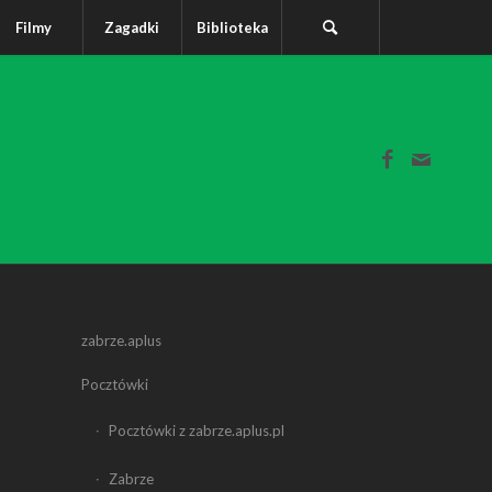
Filmy
Zagadki
Biblioteka
zabrze.aplus
Pocztówki
Pocztówki z zabrze.aplus.pl
Zabrze