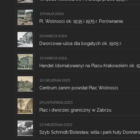
19 MAJA 2026
Pl. Wolności ok. 1935 i 1975 r. Porównanie.
26 MARCA 2026
Dworcowa-ulica dla bogatych ok. 1905 r.
15 MARCA 2026
Handel (domalowany) na Placu Krakowskim ok. 191
13 GRUDNIA 2025
Centrum zanim powstał Plac Wolności.
29 LISTOPADA 2025
Plac i dworzec graniczny w Zabrzu.
22 WRZEŚNIA 2025
Szyb Schmidt/Bolesław, willa i park huty Donner