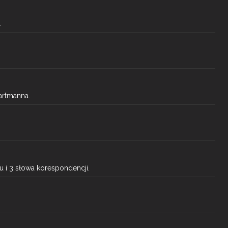
.
artmanna.
u i 3 słowa korespondencji.