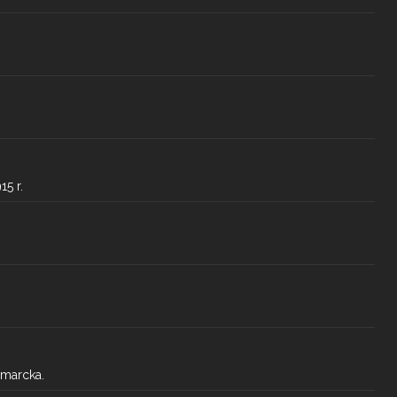
5 r.
smarcka.