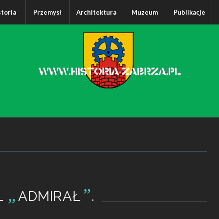
storia
Przemysł
Architektura
Muzeum
Publikacje
„
”
Ł
ADMIRAŁ
.