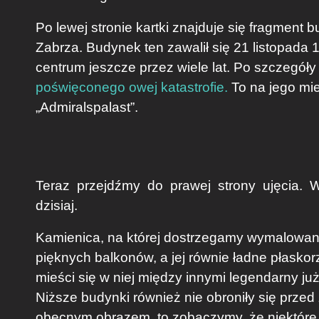
Po lewej stronie kartki znajduje się fragment 
Zabrza. Budynek ten zawalił się 21 listopada 
centrum jeszcze przez wiele lat. Po szczegó
poświęconego owej katastrofie.
To na jego mie
„Admiralspalast”.
Teraz przejdźmy do prawej strony ujęcia. Ws
dzisiaj.
Kamienica, na której dostrzegamy wymalowan
pięknych balkonów, a jej równie ładne płasko
mieści się w niej między innymi legendarny j
Niższe budynki również nie obroniły się prze
obecnym obrazem, to zobaczymy, że niektóre 