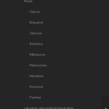
Nowe
Zabrze
Biskupice
Zaborze
Rokitnica
Mikulczyce
Makoszowy
Maciejów
Kończyce
Pawłów
Leksykon zabrzańskich fotografów