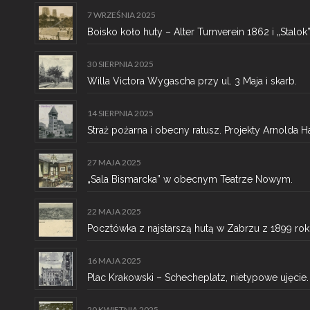
7 WRZEŚNIA 2025
Boisko koło huty – Alter Turnverein 1862 i „Stalok”
30 SIERPNIA 2025
Willa Victora Wygascha przy ul. 3 Maja i skarb.
14 SIERPNIA 2025
Straż pożarna i obecny ratusz. Projekty Arnolda H
27 MAJA 2025
„Sala Bismarcka” w obecnym Teatrze Nowym.
22 MAJA 2025
Pocztówka z najstarszą hutą w Zabrzu z 1899 rok
16 MAJA 2025
Plac Krakowski – Schecheplatz, nietypowe ujęcie.
20 KWIETNIA 2025