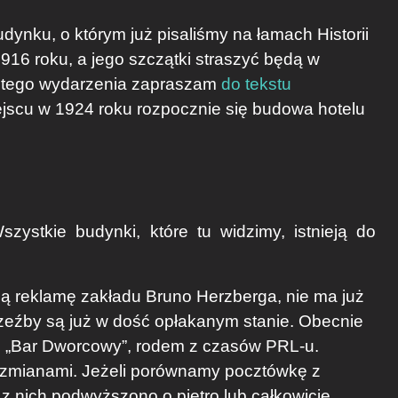
budynku, o którym już pisaliśmy na łamach Historii
1916 roku, a jego szczątki straszyć będą w
ły tego wydarzenia zapraszam
do tekstu
jscu w 1924 roku rozpocznie się budowa hotelu
zystkie budynki, które tu widzimy, istnieją do
ą reklamę zakładu Bruno Herzberga, nie ma już
rzeźby są już w dość opłakanym stanie. Obecnie
uż „Bar Dworcowy”, rodem z czasów PRL-u.
d zmianami. Jeżeli porównamy pocztówkę z
z nich podwyższono o piętro lub całkowicie