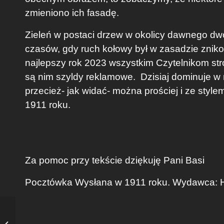
zmieniono ich fasadę.
Zieleń w postaci drzew w okolicy dawnego dwor
czasów, gdy ruch kołowy był w zasadzie zniko
najlepszy rok 2023 wszystkim Czytelnikom st
są nim szyldy reklamowe. Dzisiaj dominuje w n
przecież- jak widać- można prościej i ze styl
1911 roku.
Za pomoc przy tekście dziękuję Pani Basi
Pocztówka Wysłana w 1911 roku. Wydawca: H
Obrazek z kolędy w
Biskupicach 50 lat