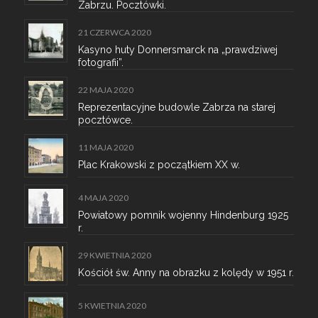
Zabrzu. Pocztówki.
21 CZERWCA 2020
Kasyno huty Donnersmarck na „prawdziwej
fotografii”.
22 MAJA 2020
Reprezentacyjne budowle Zabrza na starej
pocztówce.
11 MAJA 2020
Plac Krakowski z początkiem XX w.
4 MAJA 2020
Powiatowy pomnik wojenny Hindenburg 1925
r.
29 KWIETNIA 2020
Kościół św. Anny na obrazku z kolędy w 1951 r.
5 KWIETNIA 2020