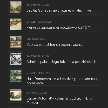
10 SIERPNIA 2023
Szpital Górniczy jako lazaret w latach I wś.
27 CZERWCA 2023
Pierwsza zabrzańska pocztówka (1897) ?
28 MAJA 2023
Zabrze 100 lat temu i pozdrowienia.
16 KWIETNIA 2023
Admiralspalast. Jego lokale na pocztówkach.
9 KWIETNIA 2023
Huta Donnersmarcka i co dziś pozostało na 4
obrazkach.
27 MARCA 2023
„Kaiser Automat”- kulinarny cud techniki w
Zabrzu.