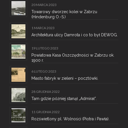
20 MARCA 2023
Towarowy dworzec kolei w Zabrzu
(Hindenburg O.-S.)
1 MARCA 2023
Architektura ulicy Damrota i co to był DEWOG.
19 LUTEGO 2023
Powiatowa Kasa Oszczędności w Zabrzu ok.
1900 r.
6 LUTEGO 2023
Miasto fabryk w zieleni – pocztówki.
28 GRUDNIA 2022
Tam gdzie później stanął „Admirał”.
11 GRUDNIA 2022
Rozświetlony pl. Wolności (Piotra i Pawła).