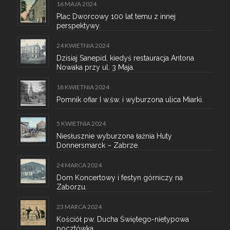
16 MAJA 2024
Plac Dworcowy 100 lat temu z innej
perspektywy.
24 KWIETNIA 2024
Dzisiaj Sanepid, kiedyś restauracja Antona
Nowaka przy ul. 3 Maja.
18 KWIETNIA 2024
Pomnik ofiar I w.św. i wyburzona ulica Miarki.
5 KWIETNIA 2024
Niesłusznie wyburzona łaźnia Huty
Donnersmarck – Zabrze.
24 MARCA 2024
Dom Koncertowy i festyn górniczy na
Zaborzu.
23 MARCA 2024
Kościół pw. Ducha Świętego-nietypowa
pocztówka.