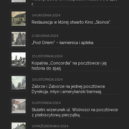
r.
14 GRUDNIA 2024
Restauracja w której otwarto Kino „Słońce”.
2 GRUDNIA 2024
„Pod Orłem” – kamienica i apteka.
15 LISTOPADA 2024
Kopalnia „Concordia” na pocztówce i jej
historia do 1945.
10 LISTOPADA 2024
Zabrze i Zaborze na jednej pocztówce.
Dyrekcja, młyn i amerykański tramwaj.
3 LISTOPADA 2024
Stuletni wizerunek ul. Wolności na pocztówce
z plebiscytową pieczątką.
19 PAŹDZIERNIKA 2024