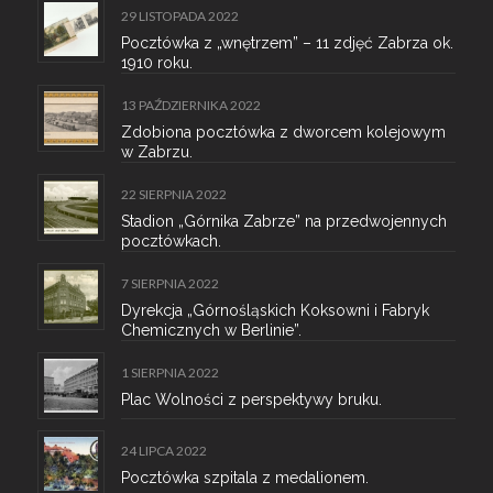
29 LISTOPADA 2022
Pocztówka z „wnętrzem” – 11 zdjęć Zabrza ok.
1910 roku.
13 PAŹDZIERNIKA 2022
Zdobiona pocztówka z dworcem kolejowym
w Zabrzu.
22 SIERPNIA 2022
Stadion „Górnika Zabrze” na przedwojennych
pocztówkach.
7 SIERPNIA 2022
Dyrekcja „Górnośląskich Koksowni i Fabryk
Chemicznych w Berlinie”.
1 SIERPNIA 2022
Plac Wolności z perspektywy bruku.
24 LIPCA 2022
Pocztówka szpitala z medalionem.