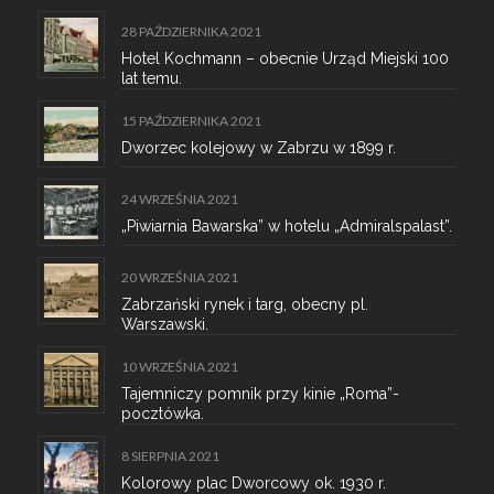
28 PAŹDZIERNIKA 2021
Hotel Kochmann – obecnie Urząd Miejski 100
lat temu.
15 PAŹDZIERNIKA 2021
Dworzec kolejowy w Zabrzu w 1899 r.
24 WRZEŚNIA 2021
„Piwiarnia Bawarska” w hotelu „Admiralspalast”.
20 WRZEŚNIA 2021
Zabrzański rynek i targ, obecny pl.
Warszawski.
10 WRZEŚNIA 2021
Tajemniczy pomnik przy kinie „Roma”-
pocztówka.
8 SIERPNIA 2021
Kolorowy plac Dworcowy ok. 1930 r.