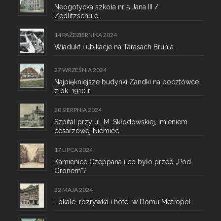
Neogotycka szkoła nr 5 Jana III /
Zedlitzschule.
14 PAŹDZIERNIKA 2024
Wiadukt i ubikacje na Tarasach Brühla.
27 WRZEŚNIA 2024
Najpiękniejsze budynki Zandki na pocztówce
z ok. 1910 r.
20 SIERPNIA 2024
Szpital przy ul. M. Skłodowskiej, imieniem
cesarzowej Niemiec.
17 LIPCA 2024
Kamienice Czeppana i co było przed „Pod
Gronem”?
22 MAJA 2024
Lokale, rozrywka i hotel w Domu Metropol.