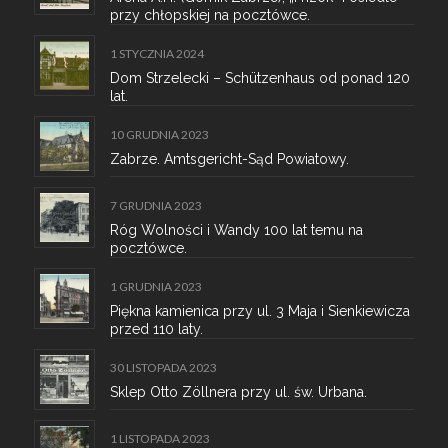
przy chłopskiej na pocztówce.
1 STYCZNIA 2024
Dom Strzelecki – Schützenhaus od ponad 120
lat.
10 GRUDNIA 2023
Zabrze. Amtsgericht-Sąd Powiatowy.
7 GRUDNIA 2023
Róg Wolności i Wandy 100 lat temu na
pocztówce.
1 GRUDNIA 2023
Piękna kamienica przy ul. 3 Maja i Sienkiewicza
przed 110 laty.
30 LISTOPADA 2023
Sklep Otto Zöllnera przy ul. św. Urbana.
1 LISTOPADA 2023