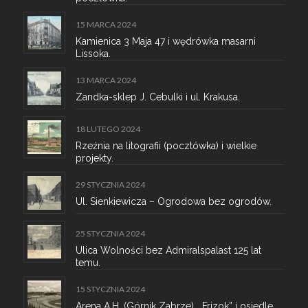
15 MARCA 2024
Kamienica 3 Maja 47 i wędrówka masarni
Lissoka.
13 MARCA 2024
Zandka-sklep J. Cebulki i ul. Krakusa.
18 LUTEGO 2024
Rzeźnia na litografii (pocztówka) i wielkie
projekty.
29 STYCZNIA 2024
Ul. Sienkiewicza – Ogrodowa bez ogrodów.
25 STYCZNIA 2024
Ulica Wolności bez Admiralspalast 125 lat
temu.
15 STYCZNIA 2024
Arena A.H. (Górnik Zabrze), „Frizok” i osiedle