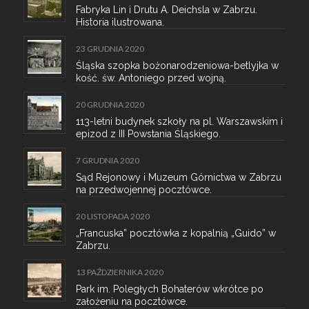
Fabryka Lin i Drutu A. Deichsla w Zabrzu.
Historia ilustrowana.
23 GRUDNIA 2020
Śląska szopka bożonarodzeniowa-betlyjka w
kość. św. Antoniego przed wojną.
20 GRUDNIA 2020
113-letni budynek szkoły na pl. Warszawskim i
epizod z III Powstania Śląskiego.
7 GRUDNIA 2020
Sąd Rejonowy i Muzeum Górnictwa w Zabrzu
na przedwojennej pocztówce.
20 LISTOPADA 2020
„Francuska” pocztówka z kopalnią „Guido” w
Zabrzu.
13 PAŹDZIERNIKA 2020
Park im. Poległych Bohaterów wkrótce po
założeniu na pocztówce.