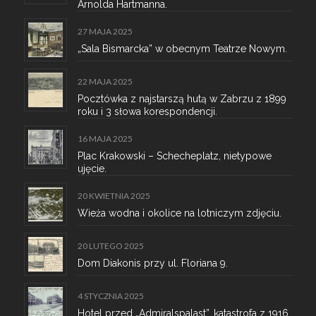
Arnolda Hartmanna.
27 MAJA 2025
„Sala Bismarcka” w obecnym Teatrze Nowym.
22 MAJA 2025
Pocztówka z najstarszą hutą w Zabrzu z 1899
roku i 3 słowa korespondencji.
16 MAJA 2025
Plac Krakowski – Schecheplatz, nietypowe
ujęcie.
20 KWIETNIA 2025
Wieża wodna i okolice na lotniczym zdjęciu.
20 LUTEGO 2025
Dom Diakonis przy ul. Floriana 9.
4 STYCZNIA 2025
Hotel przed „Admiralspalast”, katastrofa z 1916