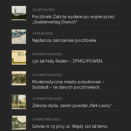
13 LIPCA 2022
Pocztówki Zabrza wydane po wojnie przez
„Quellenverlag Diwisch”.
1 MAJA 2022
Najstarsza zabrzańska pocztówka.
28 KWIETNIA 2022
130 lat Huty Reden – ZFMG/POWEN.
23 KWIETNIA 2022
Modernistyczne miasto południowe –
Südstadt – na starych pocztówkach.
17 KWIETNIA 2022
Zielona idylla, zanim powstał „Park Leśny”.
2 KWIETNIA 2022
Szkoła nr 13 przy ul. Wajdy 110 lat temu.