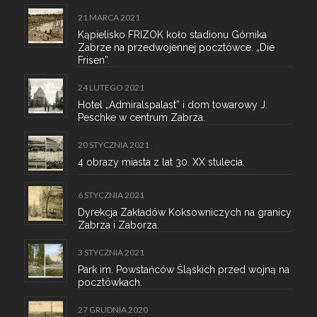
21 MARCA 2021
Kąpielisko FRIZOK koło stadionu Górnika
Zabrze na przedwojennej pocztówce. „Die
Frisen”.
24 LUTEGO 2021
Hotel „Admiralspalast” i dom towarowy J.
Peschke w centrum Zabrza.
20 STYCZNIA 2021
4 obrazy miasta z lat 30. XX stulecia.
6 STYCZNIA 2021
Dyrekcja Zakładów Koksowniczych na granicy
Zabrza i Zaborza.
3 STYCZNIA 2021
Park im. Powstańców Śląskich przed wojną na
pocztówkach.
27 GRUDNIA 2020