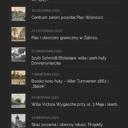
13 GRUDNIA 2025
Centrum zanim powstał Plac Wolności.
29 LISTOPADA 2025
Plac i dworzec graniczny w Zabrzu.
22 WRZEŚNIA 2025
Szyb Schmidt/Bolesław, willa i park huty
Donnersmarcka.
7 WRZEŚNIA 2025
Boisko koło huty – Alter Turnverein 1862 i
„Stalok”.
30 SIERPNIA 2025
Willa Victora Wygascha przy ul. 3 Maja i skarb.
14 SIERPNIA 2025
Straż pożarna i obecny ratusz. Projekty