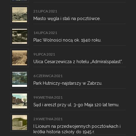
21 LIPCA 2021
Miasto węgla i stali na pocztówce.
14 LIPCA 2021
Plac Wolności nocą ok. 1940 roku.
9 LIPCA 2021
Ulica Cesarzewicza z hotelu „Admiralspalast”.
6 CZERWCA 2021
Park Hutniczy-najstarszy w Zabrzu.
9 KWIETNIA 2021
Sąd i areszt przy ul. 3-go Maja 120 lat temu.
2 KWIETNIA 2021
I Liceum na przedwojennych pocztówkach i
krótka historia szkoły do 1945 r.