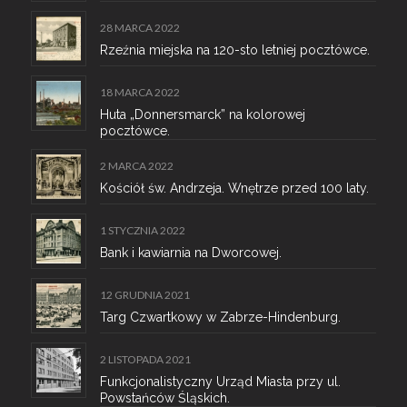
28 MARCA 2022
Rzeźnia miejska na 120-sto letniej pocztówce.
18 MARCA 2022
Huta „Donnersmarck” na kolorowej
pocztówce.
2 MARCA 2022
Kościół św. Andrzeja. Wnętrze przed 100 laty.
1 STYCZNIA 2022
Bank i kawiarnia na Dworcowej.
12 GRUDNIA 2021
Targ Czwartkowy w Zabrze-Hindenburg.
2 LISTOPADA 2021
Funkcjonalistyczny Urząd Miasta przy ul.
Powstańców Śląskich.