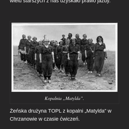
wielu starszych z nas uzyskało prawo jazdy.
Kopalnia „Matylda”.
Żeńska drużyna TOPL z kopalni „Matylda” w
Chrzanowie w czasie ćwiczeń.