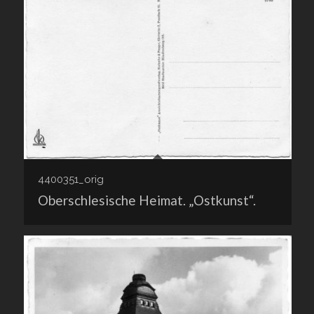
4400351_orig
Oberschlesische Heimat. „Ostkunst“.