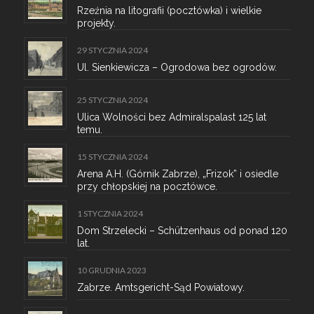
Rzeźnia na litografii (pocztówka) i wielkie
projekty.
29 STYCZNIA 2024
Ul. Sienkiewicza – Ogrodowa bez ogrodów.
25 STYCZNIA 2024
Ulica Wolności bez Admiralspalast 125 lat
temu.
15 STYCZNIA 2024
Arena A.H. (Górnik Zabrze), „Frizok” i osiedle
przy chłopskiej na pocztówce.
1 STYCZNIA 2024
Dom Strzelecki – Schützenhaus od ponad 120
lat.
10 GRUDNIA 2023
Zabrze. Amtsgericht-Sąd Powiatowy.