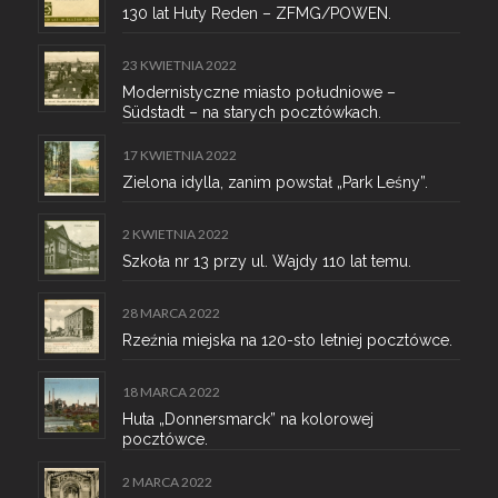
130 lat Huty Reden – ZFMG/POWEN.
23 KWIETNIA 2022
Modernistyczne miasto południowe –
Südstadt – na starych pocztówkach.
17 KWIETNIA 2022
Zielona idylla, zanim powstał „Park Leśny”.
2 KWIETNIA 2022
Szkoła nr 13 przy ul. Wajdy 110 lat temu.
28 MARCA 2022
Rzeźnia miejska na 120-sto letniej pocztówce.
18 MARCA 2022
Huta „Donnersmarck” na kolorowej
pocztówce.
2 MARCA 2022