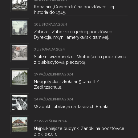
Kopalnia „Concordia” na pocztówce i jej
historia do 1945.
10 LISTOPADA 2024
Zabrze i Zaborze na jednej pocztówce.
Dyrekcja, młyn i amerykański tramwaj.
3 LISTOPADA 2024
Stuletni wizerunek ul. Wolności na pocztówce
z plebiscytową pieczątką.
19 PAŹDZIERNIKA 2024
Neogotycka szkoła nr 5 Jana III /
Zedlitzschule.
14 PAŹDZIERNIKA 2024
Wiadukt i ubikacje na Tarasach Brühla.
27 WRZEŚNIA 2024
Najpiękniejsze budynki Zandki na pocztówce
z ok. 1910 r.