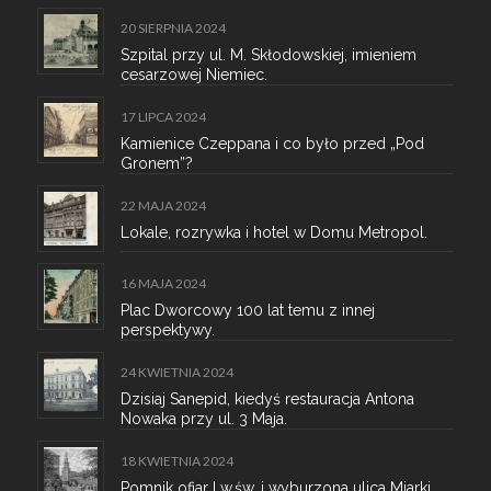
20 SIERPNIA 2024
Szpital przy ul. M. Skłodowskiej, imieniem
cesarzowej Niemiec.
17 LIPCA 2024
Kamienice Czeppana i co było przed „Pod
Gronem”?
22 MAJA 2024
Lokale, rozrywka i hotel w Domu Metropol.
16 MAJA 2024
Plac Dworcowy 100 lat temu z innej
perspektywy.
24 KWIETNIA 2024
Dzisiaj Sanepid, kiedyś restauracja Antona
Nowaka przy ul. 3 Maja.
18 KWIETNIA 2024
Pomnik ofiar I w.św. i wyburzona ulica Miarki.