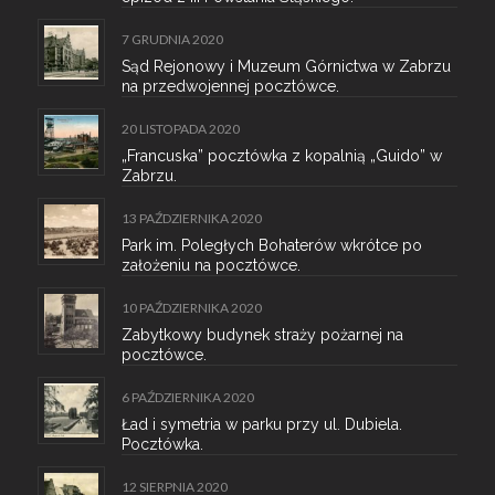
7 GRUDNIA 2020
Sąd Rejonowy i Muzeum Górnictwa w Zabrzu
na przedwojennej pocztówce.
20 LISTOPADA 2020
„Francuska” pocztówka z kopalnią „Guido” w
Zabrzu.
13 PAŹDZIERNIKA 2020
Park im. Poległych Bohaterów wkrótce po
założeniu na pocztówce.
10 PAŹDZIERNIKA 2020
Zabytkowy budynek straży pożarnej na
pocztówce.
6 PAŹDZIERNIKA 2020
Ład i symetria w parku przy ul. Dubiela.
Pocztówka.
12 SIERPNIA 2020