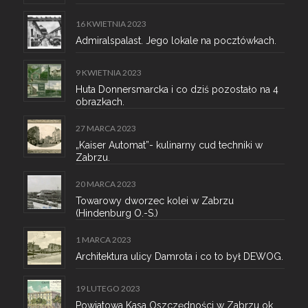
16 KWIETNIA 2023
Admiralspalast. Jego lokale na pocztówkach.
9 KWIETNIA 2023
Huta Donnersmarcka i co dziś pozostało na 4
obrazkach.
27 MARCA 2023
„Kaiser Automat”- kulinarny cud techniki w
Zabrzu.
20 MARCA 2023
Towarowy dworzec kolei w Zabrzu
(Hindenburg O.-S.)
1 MARCA 2023
Architektura ulicy Damrota i co to był DEWOG.
19 LUTEGO 2023
Powiatowa Kasa Oszczędności w Zabrzu ok.