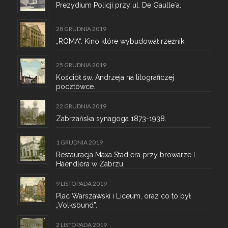
Prezydium Policji przy ul. De Gaulle´a.
28 GRUDNIA 2019
„ROMA“. Kino które wybudował rzeźnik.
25 GRUDNIA 2019
Kościół św. Andrzeja na litograficzej
pocztówce.
22 GRUDNIA 2019
Zabrzańska synagoga 1873-1938.
1 GRUDNIA 2019
Restauracja Maxa Stadlera przy browarze L.
Haendlera w Zabrzu.
9 LISTOPADA 2019
Plac Warszawski i Liceum, oraz co to był
„Volksbund”.
2 LISTOPADA 2019