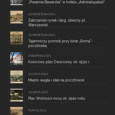
„Piwiarnia Bawarska” w hotelu „Admiralspalast”.
20 WRZEŚNIA 2021
Zabrzański rynek i targ, obecny pl.
Warszawski.
10 WRZEŚNIA 2021
Tajemniczy pomnik przy kinie „Roma”-
pocztówka.
8 SIERPNIA 2021
Kolorowy plac Dworcowy ok. 1930 r.
21 LIPCA 2021
Miasto węgla i stali na pocztówce.
14 LIPCA 2021
Plac Wolności nocą ok. 1940 roku.
9 LIPCA 2021