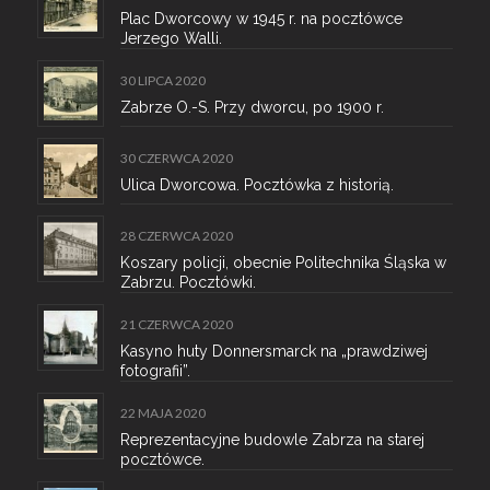
Plac Dworcowy w 1945 r. na pocztówce
Jerzego Walli.
30 LIPCA 2020
Zabrze O.-S. Przy dworcu, po 1900 r.
30 CZERWCA 2020
Ulica Dworcowa. Pocztówka z historią.
28 CZERWCA 2020
Koszary policji, obecnie Politechnika Śląska w
Zabrzu. Pocztówki.
21 CZERWCA 2020
Kasyno huty Donnersmarck na „prawdziwej
fotografii”.
22 MAJA 2020
Reprezentacyjne budowle Zabrza na starej
pocztówce.