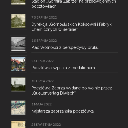
Stadion „Górnika Zabrze” na przedwojennych
pocztówkach.
7 SIERPNIA 2022
Dyrekcja „Górnośląskich Koksowni i Fabryk
Chemicznych w Berlinie”.
1 SIERPNIA 2022
Plac Wolności z perspektywy bruku.
24 LIPCA 2022
Pocztówka szpitala z medalionem.
13 LIPCA 2022
Pocztówki Zabrza wydane po wojnie przez
„Quellenverlag Diwisch”.
1 MAJA 2022
Najstarsza zabrzańska pocztówka.
28 KWIETNIA 2022