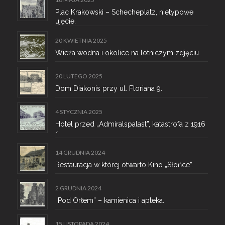
Plac Krakowski – Schecheplatz, nietypowe
ujęcie.
20 KWIETNIA 2025
Wieża wodna i okolice na lotniczym zdjęciu.
20 LUTEGO 2025
Dom Diakonis przy ul. Floriana 9.
4 STYCZNIA 2025
Hotel przed „Admiralspalast”, katastrofa z 1916
r.
14 GRUDNIA 2024
Restauracja w której otwarto Kino „Słońce”.
2 GRUDNIA 2024
„Pod Orłem” – kamienica i apteka.
15 LISTOPADA 2024