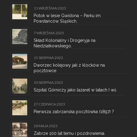
11 WRZEŚNIA 2023
Potok w lesie Gwidona – Parku im.
Powstańców Śląskich.
7 WRZEŚNIA 2023
Skład Kolonialny i Drogeryja na
Niedziałkowskiego.
15 SIERPNIA 2023
Dworzec kolejowy jak z klocków na
pocztówce.
10 SIERPNIA 2023
Szpital Górniczy jako lazaret w latach I wś.
27 CZERWCA 2023
Pierwsza zabrzańska pocztówka (1897) ?
28 MAJA 2023
Zabrze 100 lat temu i pozdrowienia.