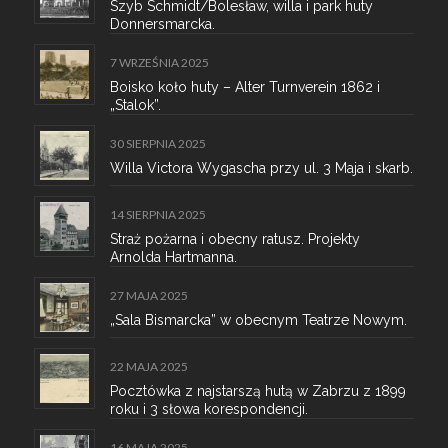
Szyb Schmidt/Bolesław, willa i park huty
Donnersmarcka.
7 WRZEŚNIA 2025
Boisko koło huty – Alter Turnverein 1862 i
„Stalok”.
30 SIERPNIA 2025
Willa Victora Wygascha przy ul. 3 Maja i skarb.
14 SIERPNIA 2025
Straż pożarna i obecny ratusz. Projekty
Arnolda Hartmanna.
27 MAJA 2025
„Sala Bismarcka” w obecnym Teatrze Nowym.
22 MAJA 2025
Pocztówka z najstarszą hutą w Zabrzu z 1899
roku i 3 słowa korespondencji.
16 MAJA 2025