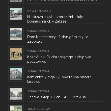
5 KWIETNIA 2024
Niesłusznie wyburzona łaźnia Huty
Donnersmarck – Zabrze.
24 MARCA 2024
Dom Koncertowy i festyn górniczy na
Zaborzu.
23 MARCA 2024
Kościół pw. Ducha Świętego-nietypowa
pocztówka.
15 MARCA 2024
Kamienica 3 Maja 47 i wędrówka masarni
Lissoka.
13 MARCA 2024
Zandka-sklep J. Cebulki i ul. Krakusa.
18 LUTEGO 2024