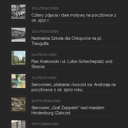
15 LUTEGO 2020
Cztery zdjęcia i dwa motywy na pocztówce z
ok. 1910 r.
13 LUTEGO 2020
Nadrealna Szkoła dla Chłopców na pl.
Traugutta.
2 LUTEGO 2020
Plac Krakowski i ul. Lutra–Schecheplatz und
Strasse.
1 LUTEGO 2020
Sierociniec, plebania i kościół św. Andrzeja na
pocztówce z ok. 1900 roku.
22 STYCZNIA 2020
Sterowiec „Graf Zeppelin” nad miastem
Hindenburg (Zabrze).
9 STYCZNIA 2020