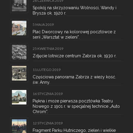
28 CZERWCA 2019
Spokój na skrzyżowaniu Wolności, Wandy i
Brysza ok. 1920 r.
5 MAJA 2019
Plac Dworcowy na kolorowej pocztówce z
serii „Warsztat w zieleni”.
25 KWIETNIA 2019
Zdjęcie lotnicze centrum Zabrza ok. 1930 r.
11 LUTEGO 2019
Częściowa panorama Zabrza z wieży kość.
św. Anny.
16 STYCZNIA 2019
Piękna i może pierwsza pocztówka Teatru
Nowego z 1901 r. w specjalnej technice „Auto
Chrom”.
12 STYCZNIA 2019
Fragment Parku Hutniczego, zieleń i wielkie