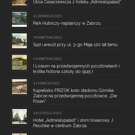
Ulica Cesarzewicza z hotelu „Admiralspalast”.
6 CZERWCA 2021
Park Hutniczy-najstarszy w Zabrzu.
9 KWIETNIA 2021
Sąd i areszt przy ul. 3-go Maja 120 lat temu.
2 KWIETNIA 2021
I Liceum na przedwojennych pocztówkach i
krótka historia szkoły do 1945 r.
21 MARCA 2021
Kąpielisko FRIZOK koło stadionu Górnika
Zabrze na przedwojennej pocztówce. „Die
Frisen”.
24 LUTEGO 2021
Hotel „Admiralspalast” i dom towarowy J.
Peschke w centrum Zabrza.