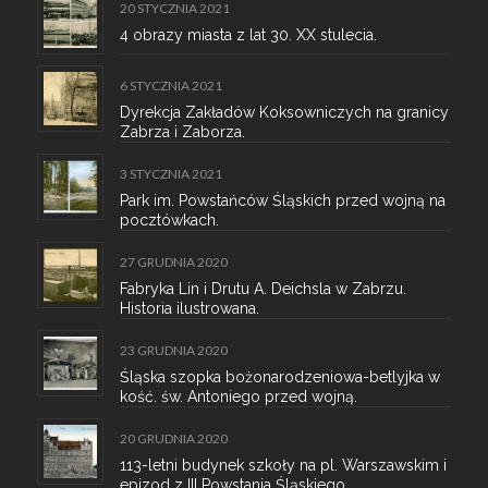
20 STYCZNIA 2021
4 obrazy miasta z lat 30. XX stulecia.
6 STYCZNIA 2021
Dyrekcja Zakładów Koksowniczych na granicy
Zabrza i Zaborza.
3 STYCZNIA 2021
Park im. Powstańców Śląskich przed wojną na
pocztówkach.
27 GRUDNIA 2020
Fabryka Lin i Drutu A. Deichsla w Zabrzu.
Historia ilustrowana.
23 GRUDNIA 2020
Śląska szopka bożonarodzeniowa-betlyjka w
kość. św. Antoniego przed wojną.
20 GRUDNIA 2020
113-letni budynek szkoły na pl. Warszawskim i
epizod z III Powstania Śląskiego.