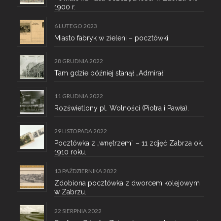
1900 r.
6 LUTEGO 2023
Miasto fabryk w zieleni – pocztówki.
28 GRUDNIA 2022
Tam gdzie później stanął „Admirał”.
11 GRUDNIA 2022
Rozświetlony pl. Wolności (Piotra i Pawła).
29 LISTOPADA 2022
Pocztówka z „wnętrzem” – 11 zdjęć Zabrza ok.
1910 roku.
13 PAŹDZIERNIKA 2022
Zdobiona pocztówka z dworcem kolejowym
w Zabrzu.
22 SIERPNIA 2022