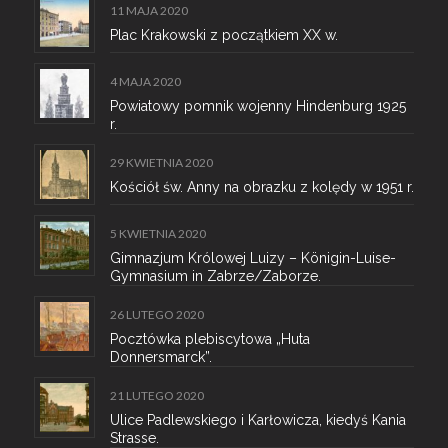
11 MAJA 2020
Plac Krakowski z początkiem XX w.
4 MAJA 2020
Powiatowy pomnik wojenny Hindenburg 1925
r.
29 KWIETNIA 2020
Kościół św. Anny na obrazku z kolędy w 1951 r.
5 KWIETNIA 2020
Gimnazjum Królowej Luizy – Königin-Luise-
Gymnasium in Zabrze/Zaborze.
26 LUTEGO 2020
Pocztówka plebiscytowa „Huta
Donnersmarck”.
21 LUTEGO 2020
Ulice Padlewskiego i Karłowicza, kiedyś Kania
Strasse.