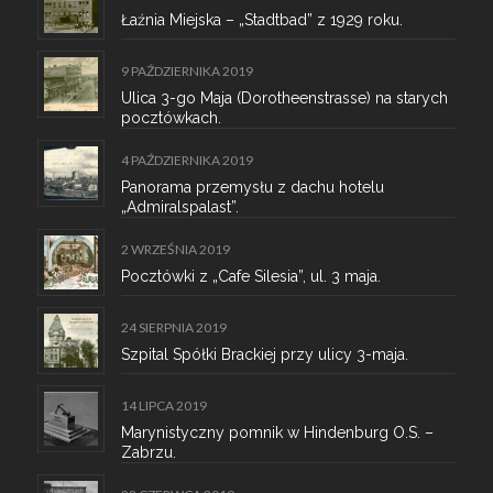
Łaźnia Miejska – „Stadtbad” z 1929 roku.
9 PAŹDZIERNIKA 2019
Ulica 3-go Maja (Dorotheenstrasse) na starych
pocztówkach.
4 PAŹDZIERNIKA 2019
Panorama przemysłu z dachu hotelu
„Admiralspalast”.
2 WRZEŚNIA 2019
Pocztówki z „Cafe Silesia”, ul. 3 maja.
24 SIERPNIA 2019
Szpital Spółki Brackiej przy ulicy 3-maja.
14 LIPCA 2019
Marynistyczny pomnik w Hindenburg O.S. –
Zabrzu.