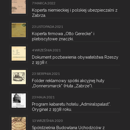
7 MARCA 2022
Koperta niemieckiej i polskiej ubezpieczalni z
Zabrza.
23 LISTOPADA 2021
Koperta firmowa „Otto Gerecke” i
plebiscytowe znaczki.
4 WRZEŚNIA 2021
Dokument pozbawienia obywatelstwa Rzeszy
z 1938 r.
23 SIERPNIA 2021
Folder reklamowy spółki akcyjnej huty
„Donnersmarck” (Huta „Zabrze”).
23 MAJA 2021
Program kabaretu hotelu „Admiralspalast”.
Oryginał z 1938 roku.
13 WRZEŚNIA 2020
Spółdzielnia Budowlana Uchodźców z