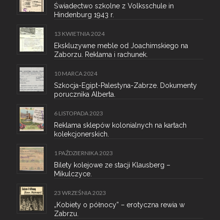
Świadectwo szkolne z Volksschule in
Hindenburg 1943 r.
13 KWIETNIA 2024
Ekskluzywne meble od Joachimskiego na
Zaborzu. Reklama i rachunek.
10 MARCA 2024
Szkocja-Egipt-Palestyna-Zabrze. Dokumenty
porucznika Alberta.
6 LISTOPADA 2023
Reklama sklepów kolonialnych na kartach
kolekcjonerskich.
1 PAŹDZIERNIKA 2023
Bilety kolejowe ze stacji Klausberg –
Mikulczyce.
23 WRZEŚNIA 2023
„Kobiety o północy” – erotyczna rewia w
Zabrzu.