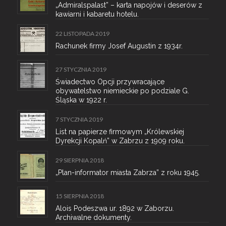
„Admiralspalast” – karta napojów i deserów z
kawiarni i kabaretu hotelu.
22 LISTOPADA 2019
Rachunek firmy Josef Augustin z 1934r.
27 STYCZNIA 2019
Świadectwo Opcji przywracające
obywatelstwo niemieckie po podziale G.
Śląska w 1922 r.
7 STYCZNIA 2019
List na papierze firmowym „Królewskiej
Dyrekcji Kopalń” w Zabrzu z 1909 roku.
29 SIERPNIA 2018
„Plan-informator miasta Zabrza” z roku 1945.
15 SIERPNIA 2018
Alois Podeszwa ur. 1892 w Zaborzu.
Archiwalne dokumenty.