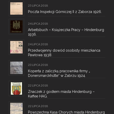
25 LIPCA 2018
Poczta Inspekcji Górniczej II z Zaborza 1926.
24 LIPCA 2018
Arbeitsbuch – Książeczka Pracy – Hindenburg
1936.
24 LIPCA 2018
Przedwojenny dowód osobisty mieszkańca
Pawłowa 1938.
23 LIPCA 2018
Koperta z zaliczką pracownika firmy „
Donersmarckhütte“ w Zabrzu 1924.
22 LIPCA 2018
Znaczek z godłem miasta Hindenburg –
Kaffee HAG.
22 LIPCA 2018
Powszechna Kasa Chorych miasta Hindenburg