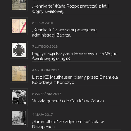
„Kennkarte” (Karta Rozpoznawcza) z lat II
wojny światowej.
8 LIPCA 2018
„Kennkarte” z wpisami powojennej
administracji Zabrza.
7 LUTEGO 2018
Legitymacja Krzyżem Honorowym za Wojnę
Światową 1914-1918.
4 GRUDNIA 2017
List z KZ Mauthausen pisany przez Emanuela
Kołodzieja z Kończyc.
8 WRZEŚNIA 2017
Wizyta generała de Gaulle’a w Zabrzu.
4 MAJA 2017
„Sammelbild“ ze zdjęciem kościoła w
Biskupicach.