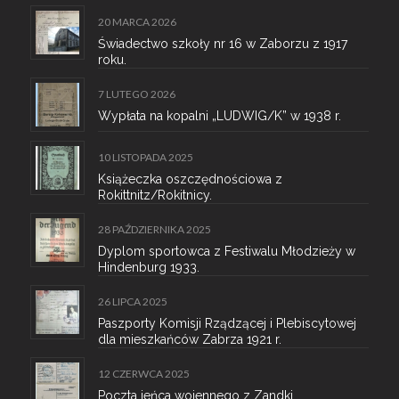
20 MARCA 2026
Świadectwo szkoły nr 16 w Zaborzu z 1917
roku.
7 LUTEGO 2026
Wypłata na kopalni „LUDWIG/K” w 1938 r.
10 LISTOPADA 2025
Książeczka oszczędnościowa z
Rokittnitz/Rokitnicy.
28 PAŹDZIERNIKA 2025
Dyplom sportowca z Festiwalu Młodzieży w
Hindenburg 1933.
26 LIPCA 2025
Paszporty Komisji Rządzącej i Plebiscytowej
dla mieszkańców Zabrza 1921 r.
12 CZERWCA 2025
Poczta jeńca wojennego z Zandki.