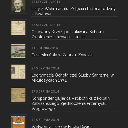
15 STYCZNIA 2015
Listy z Wehrmachtu. Zdjęcia i historia rodziny
z Pawłowa.
14 STYCZNIA 2015
Czerwony Krzyż, poszukiwana Schrem.
Zwolnienie z niewoli – Jirsak.
1 GRUDNIA 2014
Cesarska flota w Zabrzu. Znaczki.
24 SIERPNIA 2014
Legitymacja Ochotniczej Służby Sanitarnej w
Mikulczycach 1931.
17 SIERPNIA 2014
Korspondencja jeńca – robotnika z kopalni
Zabrzańskiego Zjednoczenia Przemysłu
Węglowego.
12 SIERPNIA 2014
Wytwórnia likierów Ericha Davida.