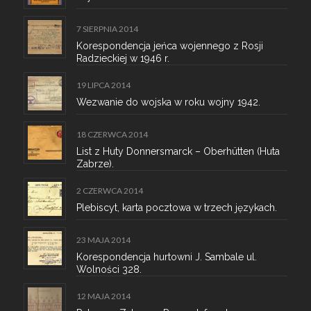
7 SIERPNIA 2014
Korespondencja jeńca wojennego z Rosji
Radzieckiej w 1946 r.
19 LIPCA 2014
Wezwanie do wojska w roku wojny 1942.
18 CZERWCA 2014
List z Huty Donnersmarck – Oberhütten (Huta
Zabrze).
2 CZERWCA 2014
Plebiscyt, karta pocztowa w trzech językach.
23 MAJA 2014
Korespondencja hurtowni J. Sambale ul.
Wolności 328.
12 MAJA 2014