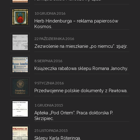
10 GRUDNIA 2016
Herb Hindenburga – reklama papierosów
Kosmos.
22 PAŹDZIERNIKA 2016
Zezwolenie na mieszkanie „po niemcu”. 1945r.
8 SIERPNIA 2016
Książeczka rabatowa sklepu Romana Janochy.
9 STYCZNIA 2016
Przedwojenne polskie dokumenty z Pawłowa.
1 GRUDNIA 2015
Apteka „Pod Orłem”. Praca doktorska P.
Skrzipiec.
25 LISTOPADA 2015
Sklepy Karla Röteringa.