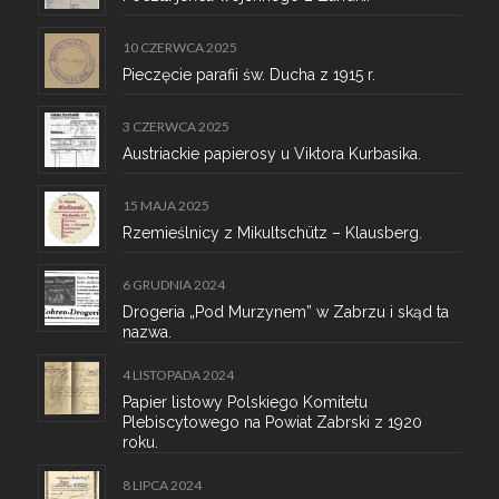
10 CZERWCA 2025
Pieczęcie parafii św. Ducha z 1915 r.
3 CZERWCA 2025
Austriackie papierosy u Viktora Kurbasika.
15 MAJA 2025
Rzemieślnicy z Mikultschütz – Klausberg.
6 GRUDNIA 2024
Drogeria „Pod Murzynem” w Zabrzu i skąd ta
nazwa.
4 LISTOPADA 2024
Papier listowy Polskiego Komitetu
Plebiscytowego na Powiat Zabrski z 1920
roku.
8 LIPCA 2024