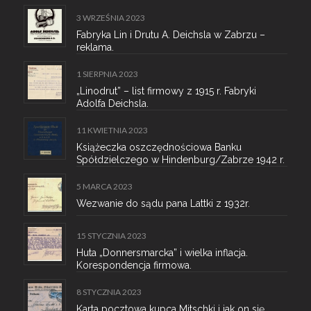
3 WRZEŚNIA 2023
Fabryka Lin i Drutu A. Deichsla w Zabrzu –
reklama.
1 SIERPNIA 2023
„Linodrut” – list firmowy z 1915 r. Fabryki
Adolfa Deichsla.
11 KWIETNIA 2023
Książeczka oszczędnościowa Banku
Spółdzielczego w Hindenburg/Zabrze 1942 r.
5 MARCA 2023
Wezwanie do sądu pana Lattki z 1932r.
15 STYCZNIA 2023
Huta „Donnersmarcka” i wielka inflacja.
Korespondencja firmowa.
8 STYCZNIA 2023
Karta pocztowa kupca Mitschki i jak on się