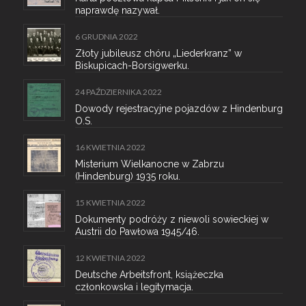
naprawdę nazywał.
6 GRUDNIA 2022
Złoty jubileusz chóru „Liederkranz” w
Biskupicach-Borsigwerku.
24 PAŹDZIERNIKA 2022
Dowody rejestracyjne pojazdów z Hindenburg
O.S.
16 KWIETNIA 2022
Misterium Wielkanocne w Zabrzu
(Hindenburg) 1935 roku.
15 KWIETNIA 2022
Dokumenty podróży z niewoli sowieckiej w
Austrii do Pawłowa 1945/46.
12 KWIETNIA 2022
Deutsche Arbeitsfront, książeczka
członkowska i legitymacja.