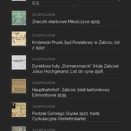
O.S.
22 LIPCA 2018
Znaczki skarbowe Mikulczyce 1909.
21 LIPCA 2018
Królewski Pruski Sąd Powiatowy w Zabrzu, list
z 1911r.
21 LIPCA 2018
Dyrektora huty „Donnersmarck” (Huta Zabrze)
Julius Hochgesand. List do syna 1918.
20 LIPCA 2018
Hauptbahnhof- Zabrze, bilet kartonikowy
Edmontsona 1939.
14 LIPCA 2018
Podział Górnego Śląska 1922. Karta
Cyrkulacyjna (Verkehrskarte).
12 LIPCA 2018