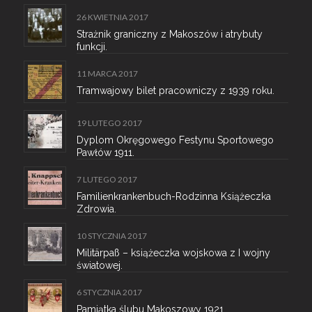
26 KWIETNIA 2017
Strażnik graniczny z Makoszów i atrybuty
funkcji.
11 MARCA 2017
Tramwajowy bilet pracowniczy z 1939 roku.
19 LUTEGO 2017
Dyplom Okręgowego Festynu Sportowego
Pawłów 1911.
7 LUTEGO 2017
Familienkrankenbuch-Rodzinna Książeczka
Zdrowia.
10 STYCZNIA 2017
Militärpaß – książeczka wojskowa z I wojny
światowej.
6 STYCZNIA 2017
Pamiątka ślubu Makoszowy 1921.