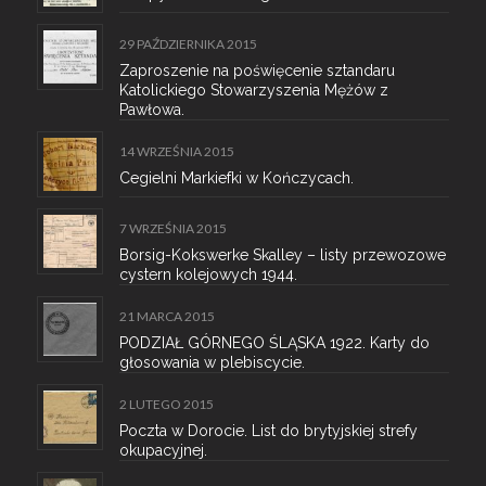
29 PAŹDZIERNIKA 2015
Zaproszenie na poświęcenie sztandaru
Katolickiego Stowarzyszenia Mężów z
Pawłowa.
14 WRZEŚNIA 2015
Cegielni Markiefki w Kończycach.
7 WRZEŚNIA 2015
Borsig-Kokswerke Skalley – listy przewozowe
cystern kolejowych 1944.
21 MARCA 2015
PODZIAŁ GÓRNEGO ŚLĄSKA 1922. Karty do
głosowania w plebiscycie.
2 LUTEGO 2015
Poczta w Dorocie. List do brytyjskiej strefy
okupacyjnej.