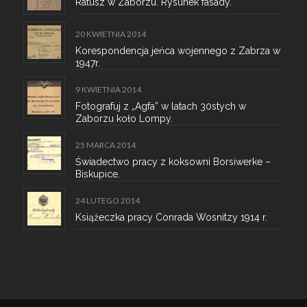
Ratusz w Zaborzu. Rysunek fasady.
20 KWIETNIA 2014
Korespondencja jeńca wojennego z Zabrza w
1947r.
9 KWIETNIA 2014
Fotografuj z „Agfa” w latach 30stych w
Zaborzu koło Lompy.
25 MARCA 2014
Świadectwo pracy z koksowni Borsiwerke –
Biskupice.
24 LUTEGO 2014
Książeczka pracy Conrada Wosnitzy 1914 r.