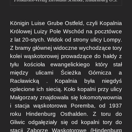
Königin Luise Grube Ostfeld, czyli Kopalnia
Królowej Luizy Pole Wschód na pocztówce
z lat 20-stych. Widok od strony ulicy Lompy.
Z bramy głównej widoczne wychodzące tory
kolei wąskotorowej prowadzące do hałdy z
tyłu kościoła ewangelickiego który stał
między ulicami Ścieżka Górnicza a
Racławicką . Kopalnia była niegdyś
oplecione ich siecią. Koło kopalni przy ulicy
Małgorzaty znajdowała się lokomotywownia
i stacja wąskotorowa Poremba, od 1937
roku Hindenburg Osthalden. Z toru do
Gliwic odgałęziały się od kopalni tory do
stacji Zaborze Wąskotorowe (Hindenburg