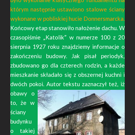
którym następnie ustawiono stalowe ściany
wykonane w pobliskiej hucie Donnersmarcka.
Końcowy etap stanowiło nałożenie dachu. W
czasopiśmie „Katolik” w numerze 100 z 20
sierpnia 1927 roku znajdziemy informacje o
zakończeniu budowy. Jak pisał periodyk,
zbudowano go dla czterech rodzin, a każde
mieszkanie składało się z obszernej kuchni i
dwóch pokoi.
Autor tekstu zaznaczył też, iż
obawy o
to, że w
ściany
budynku
o takiej