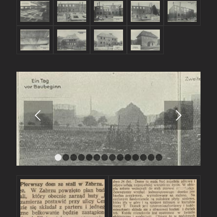
Next
1
2
3
4
5
6
7
8
9
10
11
12
13
1