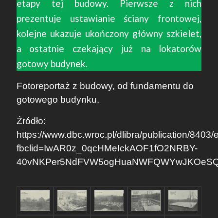
etapy tej budowy. Pierwsze z nich
prezentuje ustawianie ściany frontowej,
kolejne ukazuje ukończony główny szkielet,
a ostatnie czekający już na lokatorów
gotowy budynek.
Fotoreportaż z budowy, od fundamentu do
gotowego budynku.
Źródło:
https://www.dbc.wroc.pl/dlibra/publication/8403/
fbclid=IwAR0z_0qcHMeIckAOF1fO2NRBY-
40vNKPer5NdFVW5ogHuaNWFQWYwJKOeSQ#d