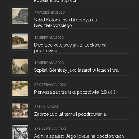
Powstańców Śląskich.
7 WRZEŚNIA 2023
Skład Kolonialny i Drogeryja na
Niedziałkowskiego.
15 SIERPNIA 2023
Dworzec kolejowy jak z klocków na
pocztówce.
10 SIERPNIA 2023
Szpital Górniczy jako lazaret w latach I wś.
27 CZERWCA 2023
Pierwsza zabrzańska pocztówka (1897) ?
28 MAJA 2023
Zabrze 100 lat temu i pozdrowienia.
16 KWIETNIA 2023
Admiralspalast. Jego lokale na pocztówkach.