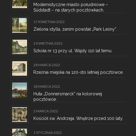
Modernistyczne miasto południowe –
Südstadt – na starych pocztówkach.
17 KWIETNIA 2022
Zielona idylla, zanim powstał „Park Leśny”.
2 KWIETNIA 2022
Szkoła nr 13 przy ul. Wajdy 110 lat temu.
28 MARCA 2022
Rzeźnia miejska na 120-sto letniej pocztówce.
18 MARCA 2022
Huta „Donnersmarck” na kolorowej
pocztówce.
2 MARCA 2022
Kościół św. Andrzeja. Wnętrze przed 100 laty.
1 STYCZNIA 2022