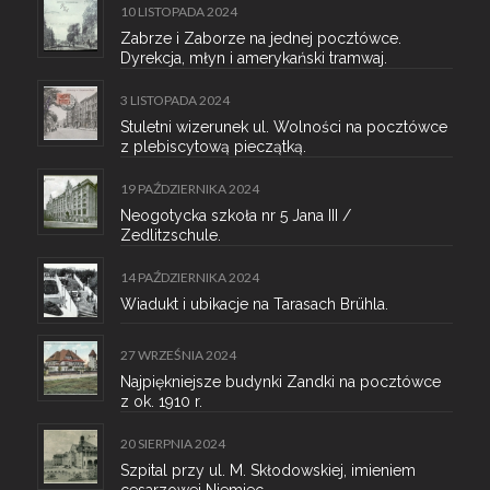
10 LISTOPADA 2024
Zabrze i Zaborze na jednej pocztówce.
Dyrekcja, młyn i amerykański tramwaj.
3 LISTOPADA 2024
Stuletni wizerunek ul. Wolności na pocztówce
z plebiscytową pieczątką.
19 PAŹDZIERNIKA 2024
Neogotycka szkoła nr 5 Jana III /
Zedlitzschule.
14 PAŹDZIERNIKA 2024
Wiadukt i ubikacje na Tarasach Brühla.
27 WRZEŚNIA 2024
Najpiękniejsze budynki Zandki na pocztówce
z ok. 1910 r.
20 SIERPNIA 2024
Szpital przy ul. M. Skłodowskiej, imieniem