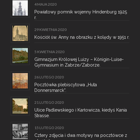
4 MAJA 2020
Powiatowy pomnik wojenny Hindenburg 1925
r.
29 KWIETNIA 2020
Kościół św. Anny na obrazku z kolędy w 1951 r.
5 KWIETNIA 2020
Gimnazjum Królowej Luizy – Königin-Luise-
Gymnasium in Zabrze/Zaborze.
26 LUTEGO 2020
Pocztówka plebiscytowa „Huta
Donnersmarck”.
21 LUTEGO 2020
Ulice Padlewskiego i Karłowicza, kiedyś Kania
Strasse.
15 LUTEGO 2020
Cztery zdjęcia i dwa motywy na pocztówce z