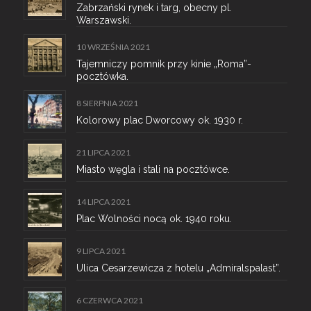
Zabrzański rynek i targ, obecny pl.
Warszawski.
10 WRZEŚNIA 2021
Tajemniczy pomnik przy kinie „Roma”-
pocztówka.
8 SIERPNIA 2021
Kolorowy plac Dworcowy ok. 1930 r.
21 LIPCA 2021
Miasto węgla i stali na pocztówce.
14 LIPCA 2021
Plac Wolności nocą ok. 1940 roku.
9 LIPCA 2021
Ulica Cesarzewicza z hotelu „Admiralspalast”.
6 CZERWCA 2021