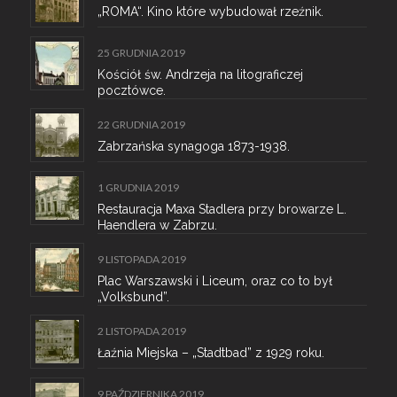
„ROMA“. Kino które wybudował rzeźnik.
25 GRUDNIA 2019
Kościół św. Andrzeja na litograficzej
pocztówce.
22 GRUDNIA 2019
Zabrzańska synagoga 1873-1938.
1 GRUDNIA 2019
Restauracja Maxa Stadlera przy browarze L.
Haendlera w Zabrzu.
9 LISTOPADA 2019
Plac Warszawski i Liceum, oraz co to był
„Volksbund”.
2 LISTOPADA 2019
Łaźnia Miejska – „Stadtbad” z 1929 roku.
9 PAŹDZIERNIKA 2019