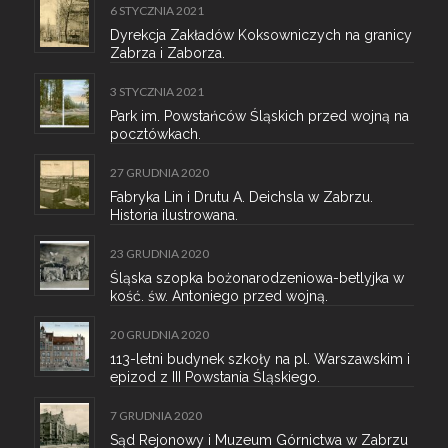
6 STYCZNIA 2021
Dyrekcja Zakładów Koksowniczych na granicy
Zabrza i Zaborza.
3 STYCZNIA 2021
Park im. Powstańców Śląskich przed wojną na
pocztówkach.
27 GRUDNIA 2020
Fabryka Lin i Drutu A. Deichsla w Zabrzu.
Historia ilustrowana.
23 GRUDNIA 2020
Śląska szopka bożonarodzeniowa-betlyjka w
kość. św. Antoniego przed wojną.
20 GRUDNIA 2020
113-letni budynek szkoły na pl. Warszawskim i
epizod z III Powstania Śląskiego.
7 GRUDNIA 2020
Sąd Rejonowy i Muzeum Górnictwa w Zabrzu