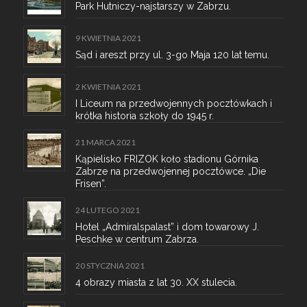
Park Hutniczy-najstarszy w Zabrzu.
9 KWIETNIA 2021
Sąd i areszt przy ul. 3-go Maja 120 lat temu.
2 KWIETNIA 2021
I Liceum na przedwojennych pocztówkach i
krótka historia szkoły do 1945 r.
21 MARCA 2021
Kąpielisko FRIZOK koło stadionu Górnika
Zabrze na przedwojennej pocztówce. „Die
Frisen”.
24 LUTEGO 2021
Hotel „Admiralspalast” i dom towarowy J.
Peschke w centrum Zabrza.
20 STYCZNIA 2021
4 obrazy miasta z lat 30. XX stulecia.