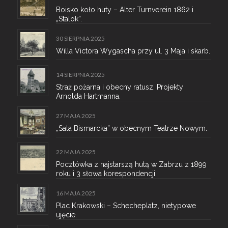
Boisko koło huty – Alter Turnverein 1862 i
„Stalok”.
30 SIERPNIA 2025
Willa Victora Wygascha przy ul. 3 Maja i skarb.
14 SIERPNIA 2025
Straż pożarna i obecny ratusz. Projekty
Arnolda Hartmanna.
27 MAJA 2025
„Sala Bismarcka” w obecnym Teatrze Nowym.
22 MAJA 2025
Pocztówka z najstarszą hutą w Zabrzu z 1899
roku i 3 słowa korespondencji.
16 MAJA 2025
Plac Krakowski – Schecheplatz, nietypowe
ujęcie.