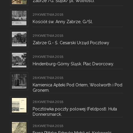
Zabrze /G. Śląsk/ pl. Wolności.
29 KWIETNIA 2018
Kościół św. Anny Zabrze, G/Śl.
29 KWIETNIA 2018
Zabrze G.- Ś. Cesarski Urząd Pocztowy
29 KWIETNIA 2018
Hindenburg-Górny Śląsk. Plac Dworcowy.
28 KWIETNIA 2018
Kamienica Apteki Pod Orłem, Woolworth i Pod
Gronem.
28 KWIETNIA 2018
Pocztówka poczty polowej (Feldpost). Huta
Donnersmarck.
28 KWIETNIA 2018