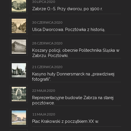
30 LIPCA 2020
Zabrze O.-S. Przy dworcu, po 1900 r.
30 CZERWCA 2020
Ulica Dworcowa. Pocztówka z historią.
28 CZERWCA 2020
Koszary policji, obecnie Politechnika Śląska w
Zabrzu. Pocztówki.
21 CZERWCA 2020
Kasyno huty Donnersmarck na „prawdziwej
fotografii”.
22 MAJA 2020
Reprezentacyjne budowle Zabrza na starej
pocztówce.
11 MAJA 2020
Plac Krakowski z początkiem XX w.