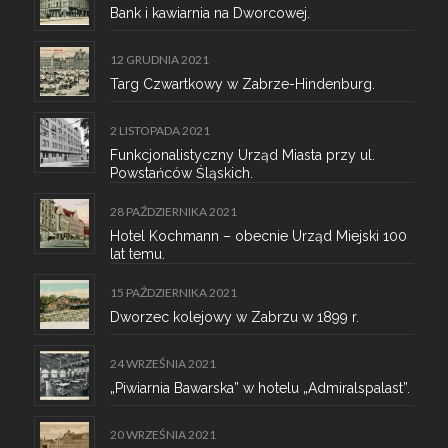
Bank i kawiarnia na Dworcowej.
12 GRUDNIA 2021
Targ Czwartkowy w Zabrze-Hindenburg.
2 LISTOPADA 2021
Funkcjonalistyczny Urząd Miasta przy ul.
Powstańców Śląskich.
28 PAŹDZIERNIKA 2021
Hotel Kochmann – obecnie Urząd Miejski 100
lat temu.
15 PAŹDZIERNIKA 2021
Dworzec kolejowy w Zabrzu w 1899 r.
24 WRZEŚNIA 2021
„Piwiarnia Bawarska” w hotelu „Admiralspalast”.
20 WRZEŚNIA 2021