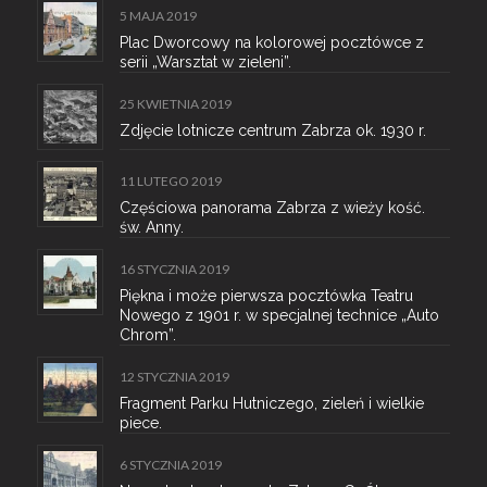
5 MAJA 2019
Plac Dworcowy na kolorowej pocztówce z
serii „Warsztat w zieleni”.
25 KWIETNIA 2019
Zdjęcie lotnicze centrum Zabrza ok. 1930 r.
11 LUTEGO 2019
Częściowa panorama Zabrza z wieży kość.
św. Anny.
16 STYCZNIA 2019
Piękna i może pierwsza pocztówka Teatru
Nowego z 1901 r. w specjalnej technice „Auto
Chrom”.
12 STYCZNIA 2019
Fragment Parku Hutniczego, zieleń i wielkie
piece.
6 STYCZNIA 2019