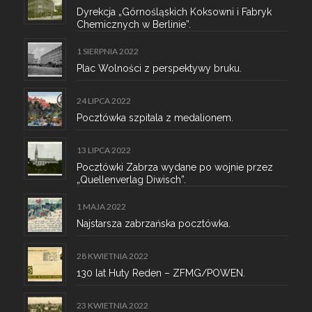
Dyrekcja „Górnośląskich Koksowni i Fabryk
Chemicznych w Berlinie”.
1 SIERPNIA 2022
Plac Wolności z perspektywy bruku.
24 LIPCA 2022
Pocztówka szpitala z medalionem.
13 LIPCA 2022
Pocztówki Zabrza wydane po wojnie przez
„Quellenverlag Diwisch”.
1 MAJA 2022
Najstarsza zabrzańska pocztówka.
28 KWIETNIA 2022
130 lat Huty Reden – ZFMG/POWEN.
23 KWIETNIA 2022