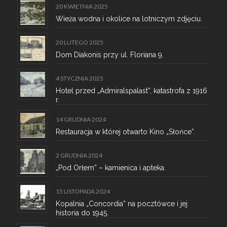
20 KWIETNIA 2025
Wieża wodna i okolice na lotniczym zdjęciu.
20 LUTEGO 2025
Dom Diakonis przy ul. Floriana 9.
4 STYCZNIA 2025
Hotel przed „Admiralspalast”, katastrofa z 1916
r.
14 GRUDNIA 2024
Restauracja w której otwarto Kino „Słońce”.
2 GRUDNIA 2024
„Pod Orłem” – kamienica i apteka.
15 LISTOPADA 2024
Kopalnia „Concordia” na pocztówce i jej
historia do 1945.