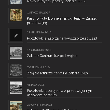
Nowy budynek poczty, Zabrze G.-Śl.
1 STYCZNIA 2019
Kasyno Huty Donnersmarck i teatr w Zabrzu
przed wojną.
29 GRUDNIA 2018
Pocztówki z Zabrza na www.zabrze.aplus.pl
15 GRUDNIA 2018
Zabrze Centrum tuż po I wojnie.
7 GRUDNIA 2018
Zdjęcie lotnicze centrum Zabrza 1930.
4 MAJA 2018
Pocztówka powojenna z przedwojennym
widokiem centrum.
29 KWIETNIA 2018