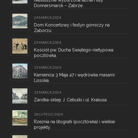
Niesłusznie wyburzona łaźnia Huty
Donnersmarck – Zabrze.
24 MARCA 2024
Dom Koncertowy i festyn górniczy na
Zaborzu.
23 MARCA 2024
Kościół pw. Ducha Świętego-nietypowa
pocztówka.
15 MARCA 2024
Kamienica 3 Maja 47 i wędrówka masarni
Lissoka.
13 MARCA 2024
Zandka-sklep J. Cebulki i ul. Krakusa.
18 LUTEGO 2024
Rzeźnia na litografii (pocztówka) i wielkie
projekty.