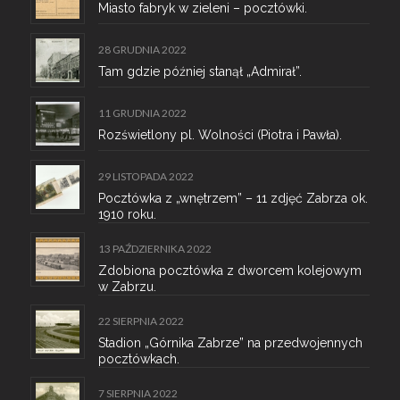
Miasto fabryk w zieleni – pocztówki.
28 GRUDNIA 2022
Tam gdzie później stanął „Admirał”.
11 GRUDNIA 2022
Rozświetlony pl. Wolności (Piotra i Pawła).
29 LISTOPADA 2022
Pocztówka z „wnętrzem” – 11 zdjęć Zabrza ok.
1910 roku.
13 PAŹDZIERNIKA 2022
Zdobiona pocztówka z dworcem kolejowym
w Zabrzu.
22 SIERPNIA 2022
Stadion „Górnika Zabrze” na przedwojennych
pocztówkach.
7 SIERPNIA 2022