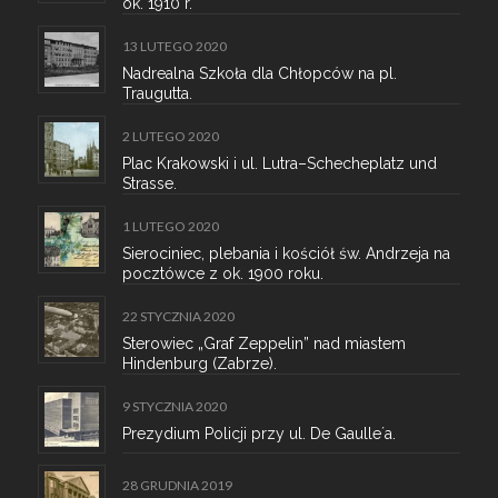
ok. 1910 r.
13 LUTEGO 2020
Nadrealna Szkoła dla Chłopców na pl.
Traugutta.
2 LUTEGO 2020
Plac Krakowski i ul. Lutra–Schecheplatz und
Strasse.
1 LUTEGO 2020
Sierociniec, plebania i kościół św. Andrzeja na
pocztówce z ok. 1900 roku.
22 STYCZNIA 2020
Sterowiec „Graf Zeppelin” nad miastem
Hindenburg (Zabrze).
9 STYCZNIA 2020
Prezydium Policji przy ul. De Gaulle´a.
28 GRUDNIA 2019