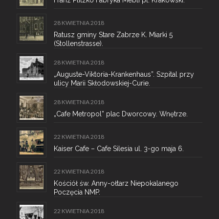
Franz Plitzko Fabryka Mebli pl. Krakowski.
28 KWIETNIA 2018
Ratusz gminy Stare Zabrze K. Miarki 5
(Stollenstrasse).
28 KWIETNIA 2018
„Auguste-Viktoria-Krankenhaus”. Szpital przy
ulicy Marii Skłodowskiej-Curie.
28 KWIETNIA 2018
„Cafe Metropol” plac Dworcowy. Wnętrze.
22 KWIETNIA 2018
Kaiser Cafe – Cafe Silesia ul. 3-go maja 6.
22 KWIETNIA 2018
Kościół św. Anny-ołtarz Niepokalanego
Poczęcia NMP.
22 KWIETNIA 2018