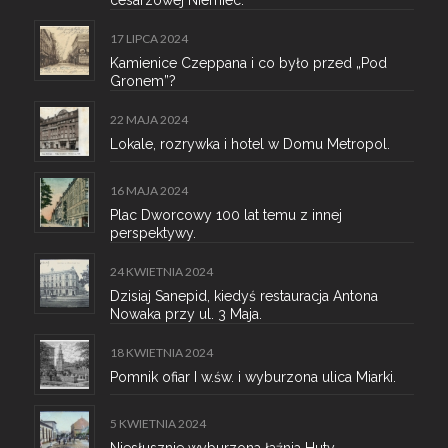
cesarzowej Niemiec.
17 LIPCA 2024
Kamienice Czeppana i co było przed „Pod
Gronem”?
22 MAJA 2024
Lokale, rozrywka i hotel w Domu Metropol.
16 MAJA 2024
Plac Dworcowy 100 lat temu z innej
perspektywy.
24 KWIETNIA 2024
Dzisiaj Sanepid, kiedyś restauracja Antona
Nowaka przy ul. 3 Maja.
18 KWIETNIA 2024
Pomnik ofiar I w.św. i wyburzona ulica Miarki.
5 KWIETNIA 2024