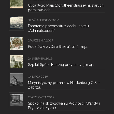
Ulica 3-go Maja (Dorotheenstrasse) na starych
pocztówkach.
4 PAŹDZIERNIKA 2019
Panorama przemysłu z dachu hotelu
„Admiralspalast”.
2 WRZEŚNIA 2019
Pocztówki z „Cafe Silesia”, ul. 3 maja.
24 SIERPNIA 2019
Szpital Spółki Brackiej przy ulicy 3-maja.
14 LIPCA 2019
Marynistyczny pomnik w Hindenburg O.S. –
Zabrzu.
28 CZERWCA 2019
Spokój na skrzyżowaniu Wolności, Wandy i
Brysza ok. 1920 r.