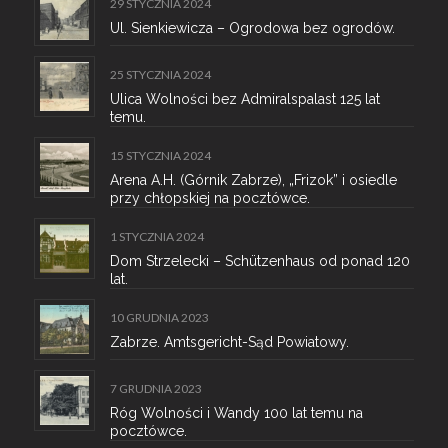
29 STYCZNIA 2024
Ul. Sienkiewicza – Ogrodowa bez ogrodów.
25 STYCZNIA 2024
Ulica Wolności bez Admiralspalast 125 lat
temu.
15 STYCZNIA 2024
Arena A.H. (Górnik Zabrze), „Frizok” i osiedle
przy chłopskiej na pocztówce.
1 STYCZNIA 2024
Dom Strzelecki – Schützenhaus od ponad 120
lat.
10 GRUDNIA 2023
Zabrze. Amtsgericht-Sąd Powiatowy.
7 GRUDNIA 2023
Róg Wolności i Wandy 100 lat temu na
pocztówce.