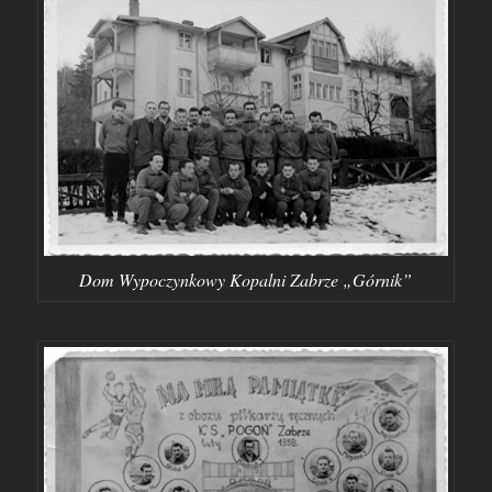
Dom Wypoczynkowy Kopalni Zabrze „Górnik”