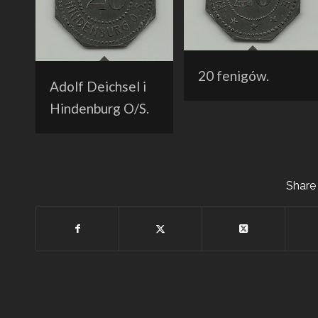
20 fenigów.
Adolf Deichsel i
Hindenburg O/S.
Share 