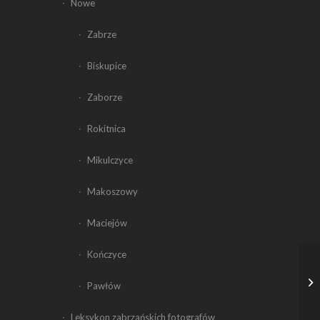
Nowe
Zabrze
Biskupice
Zaborze
Rokitnica
Mikulczyce
Makoszowy
Maciejów
Kończyce
Pawłów
Leksykon zabrzańskich fotografów