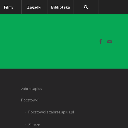
Filmy
Zagadki
Biblioteka
zabrze.aplus
Pocztówki
Pocztówki z zabrze.aplus.pl
Zabrze