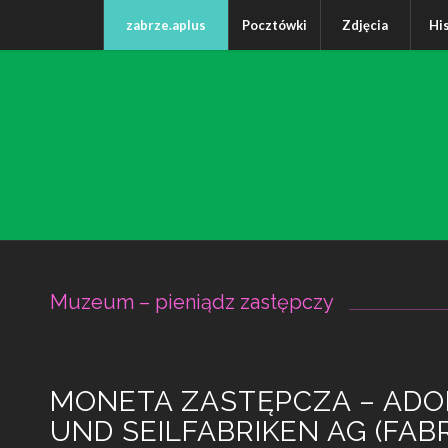
zabrze.aplus
Pocztówki
Zdjęcia
Hi
Muzeum – pieniądz zastępczy
MONETA ZASTĘPCZA – ADO
UND SEILFABRIKEN AG (FABR