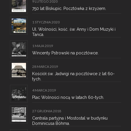
9 LUTEGO 2020
750 lat Biskupic. Pocztówka z krzyżem.
1 STYCZNIA 2020
Ul. Wolności, kość. św. Anny i Dom Muzyki i
Tańca.
1 MAJA 2019
Wincenty Pstrowski na pocztówce.
28 MARCA 2019
Kościół św. Jadwigi na pocztówce z lat 60-
tych.
4 MARCA 2019
Plac Wolności nocą w latach 60-tych.
27 GRUDNIA 2018
Centrala partyjna i Mostostal w budynku
Dominicusa Böhma.