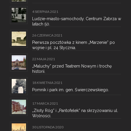
4 SIERPNIA 2021
Ludzie-miasto-samochody. Centrum Zabrza w
latach 50.
26 CZERWCA 2021
Pierwsza pocztówka z kinem „Marzenie” po
wojnie i pl. 24 Stycznia.
22 MAJA 2021
„Maluchy” przed Teatrem Nowym i trochę
historii.
18 KWIETNIA 2021
Pomnik i park im. gen. Świerczewskiego.
17 MARCA 2021
„Złoty Róg” i „Pantofelek” na skrzyżowaniu ul.
Wolności.
30 LISTOPADA 2020