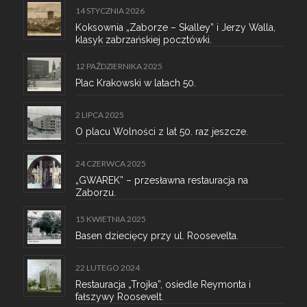
14 STYCZNIA 2026
Koksownia „Zaborze – Skalley” i Jerzy Walla,
klasyk zabrzańskiej pocztówki.
12 PAŹDZIERNIKA 2025
Plac Krakowski w latach 50.
2 LIPCA 2025
O placu Wolności z lat 50. raz jeszcze.
24 CZERWCA 2025
„GWAREK” – przesławna restauracja na
Zaborzu.
15 KWIETNIA 2025
Basen dziecięcy przy ul. Roosevelta.
22 LUTEGO 2024
Restauracja „Trojka”, osiedle Reymonta i
fałszywy Roosevelt.