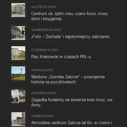
6 LUTEGO 2024
Centrum ok. 1960 roku, szaro-buro, nowy
dom i księgarnia.
14 WRZEŚNIA 2023
„Foto – Zachęta” i najsłynniejszy zabrzanin.
2 CZERWCA 2023
Plac Krakowski w czasach PRL-u.
14 MAJA 2023
Stadionu „Górnika Zabrze” – powojenna
historia na pocztówkach.
24 MARCA 2023
Zagadka fontanny na skwerze koło kość. św.
Anny.
9 MARCA 2023
Atmosfera centrum Zabrza lat 60. w czerni i