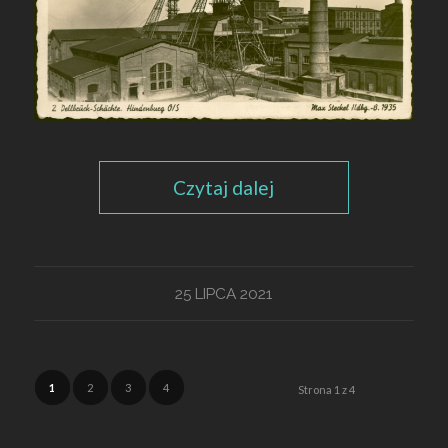
Czytaj dalej
25 LIPCA 2021
1
2
3
4
Strona 1 z 4