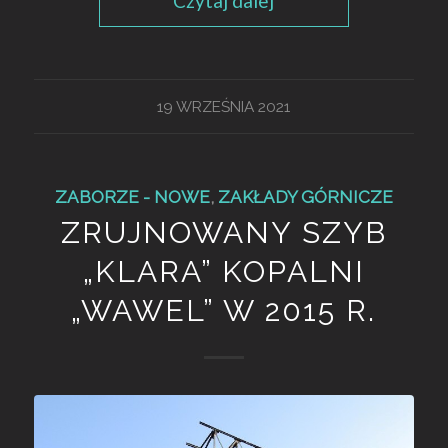
Czytaj dalej
19 WRZEŚNIA 2021
ZABORZE - NOWE
,
ZAKŁADY GÓRNICZE
ZRUJNOWANY SZYB
„KLARA” KOPALNI
„WAWEL” W 2015 R.