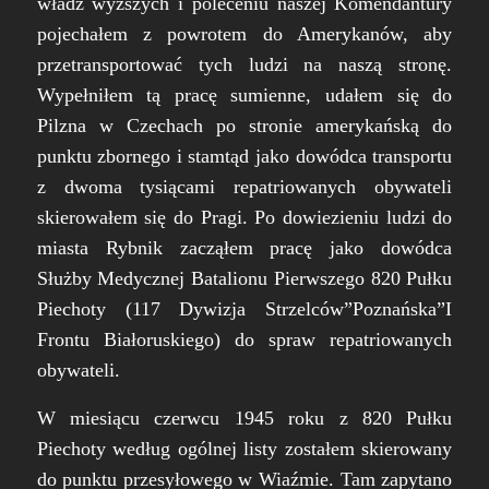
władz wyższych i poleceniu naszej Komendantury
pojechałem z powrotem do Amerykanów, aby
przetransportować tych ludzi na naszą stronę.
Wypełniłem tą pracę sumienne, udałem się do
Pilzna w Czechach po stronie amerykańską do
punktu zbornego i stamtąd jako dowódca transportu
z dwoma tysiącami repatriowanych obywateli
skierowałem się do Pragi. Po dowiezieniu ludzi do
miasta Rybnik zacząłem pracę jako dowódca
Służby Medycznej Batalionu Pierwszego 820 Pułku
Piechoty (
117 Dywizja Strzelców”Poznańska”I
Frontu Białoruskiego
) do spraw repatriowanych
obywateli.
W miesiącu czerwcu 1945 roku z 820 Pułku
Piechoty według ogólnej listy zostałem skierowany
do punktu przesyłowego w Wiaźmie. Tam zapytano