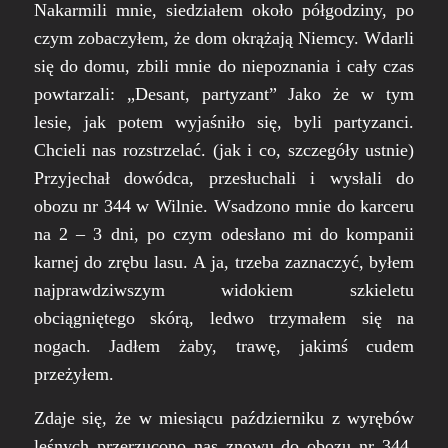
Nakarmili mnie, siedziałem około półgodziny, po
czym zobaczyłem, że dom okrążają Niemcy. Wdarli
się do domu, zbili mnie do niepoznania i cały czas
powtarzali: „Desant, partyzant” Jako że w tym
lesie, jak potem wyjaśniło się, byli partyzanci.
Chcieli nas rozstrzelać. (jak i co, szczegóły ustnie)
Przyjechał dowódca, przesłuchali i wysłali do
obozu nr 344 w Wilnie. Wsadzono mnie do karceru
na 2 – 3 dni, po czym odesłano mi do kompanii
karnej do zrębu lasu. A ja, trzeba zaznaczyć, byłem
najprawdziwszym widokiem szkieletu
obciągniętego skórą, ledwo trzymałem się na
nogach. Jadłem żaby, trawę, jakimś cudem
przeżyłem.
Zdaje się, że w miesiącu październiku z wyrębów
leśnych przerzucono nas znowu do obozu nr 344.