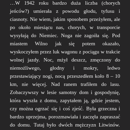
…W 1942 roku bardzo duża liczba (
chorych
jeńców?
) umierała z powodu głodu, tyfusu i
ciasnoty. Nie wiem, jakim sposobem przeżyłem, ale
po około miesiącu nas, chorych, w transporcie
wysyłają do Niemiec. Noga nie zagoiła się. Pod
miastem Wilno jak się potem okazało,
wyskoczyłem przez luk wagonu z pociągu w trakcie
wolnej jazdy. Noc, mżył deszcz, zmęczony do
niemożliwego, głodny i mokry, ledwo
przestawiający nogi, nocą przeszedłem koło 8 – 10
km, nie więcej. Nad ranem trafiłem do lasu.
Zobaczywszy w lesie samotny dom i gospodynię,
która wyszła z domu, zapytałem ją, gdzie jestem,
czy można ogrzać się i coś zjeść. Była grzeczna i
bardzo uprzejma, porozmawiała i zaczęła zapraszać
do domu. Tutaj było dwóch mężczyzn Litwinów.