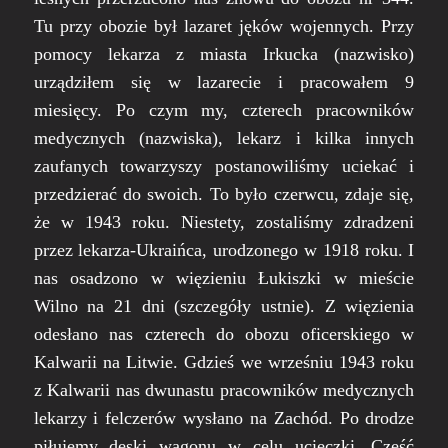
Tu przy obozie był lazaret jęków wojennych. Przy
pomocy lekarza z miasta Irkucka (nazwisko)
urządziłem się w lazarecie i pracowałem 9
miesięcy. Po czym my, czterech pracowników
medycznych (nazwiska), lekarz i kilka innych
zaufanych towarzyszy postanowiliśmy uciekać i
przedzierać do swoich. To było czerwcu, zdaje się,
że w 1943 roku. Niestety, zostaliśmy zdradzeni
przez lekarza-Ukraińca, urodzonego w 1918 roku. I
nas osadzono w więzieniu Łukiszki w mieście
Wilno na 21 dni (szczegóły ustnie). Z więzienia
odesłano nas czterech do obozu oficerskiego w
Kalwarii na Litwie. Gdzieś we wrześniu 1943 roku
z Kalwarii nas dwunastu pracowników medycznych
lekarzy i felczerów wysłano na Zachód. Po drodze
piłujemy deski wagonu w celu ucieczki. Część