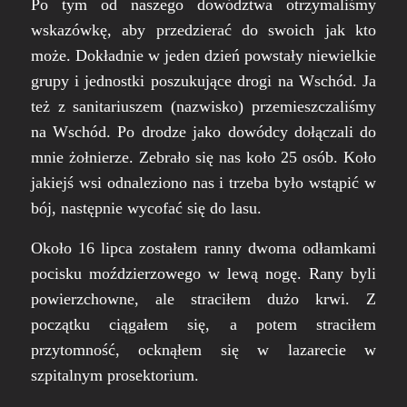
Po tym od naszego dowództwa otrzymaliśmy
wskazówkę, aby przedzierać do swoich jak kto
może. Dokładnie w jeden dzień powstały niewielkie
grupy i jednostki poszukujące drogi na Wschód. Ja
też z sanitariuszem (nazwisko) przemieszczaliśmy
na Wschód. Po drodze jako dowódcy dołączali do
mnie żołnierze. Zebrało się nas koło 25 osób. Koło
jakiejś wsi odnaleziono nas i trzeba było wstąpić w
bój, następnie wycofać się do lasu.
Około 16 lipca zostałem ranny dwoma odłamkami
pocisku moździerzowego w lewą nogę. Rany byli
powierzchowne, ale straciłem dużo krwi. Z
początku ciągałem się, a potem straciłem
przytomność, ocknąłem się w lazarecie w
szpitalnym prosektorium.