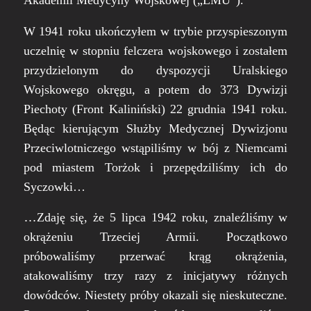
Akademii Medycyny Wojskowej („
LMU”
).
W 1941 roku ukończyłem w trybie przyspieszonym
uczelnię w stopniu felczera wojskowego i zostałem
przydzielonym do dyspozycji Uralskiego
Wojskowego okręgu, a potem do 373 Dywizji
Piechoty (
Front Kaliniński
) 22 grudnia 1941 roku.
Będąc kierującym Służby Medycznej Dywizjonu
Przeciwlotniczego wstąpiliśmy w bój z Niemcami
pod miastem Torżok i przepędziliśmy ich do
Syczowki…
…
Zdaję się, że 5 lipca 1942 roku, znaleźliśmy w
okrążeniu Trzeciej Armii. Początkowo
próbowaliśmy przerwać krąg okrążenia,
atakowaliśmy trzy razy z inicjatywy różnych
dowódców. Niestety próby okazali się nieskuteczne.