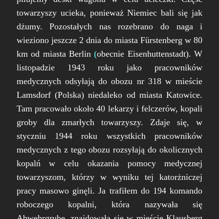
towarzyszy ucieka, ponieważ Niemiec bali się jak
dżumy. Pozostałych nas rozebrano do naga i
wieziono jeszcze 2 dnia do miasta Fürstenberg w 80
km od miasta Berlin
(
obecnie Eisenhuttenstadt
). W
listopadzie 1943 roku jako pracowników
medycznych odsyłają do obozu nr 318 w mieście
Lamsdorf (Polska) niedaleko od miasta Katowice.
Tam pracowało około 40 lekarzy i felczerów, kopali
groby dla zmarłych towarzyszy. Zdaje się, w
styczniu 1944 roku wszystkich pracowników
medycznych z tego obozu rozsyłają do okolicznych
kopalń w celu okazania pomocy medycznej
towarzyszom, którzy w wyniku tej katorżniczej
pracy masowo ginęli. Ja trafiłem do 194 komando
roboczego kopalni, która nazywała się
Abwehrgrube, znajdowała się w mieście Klausberg