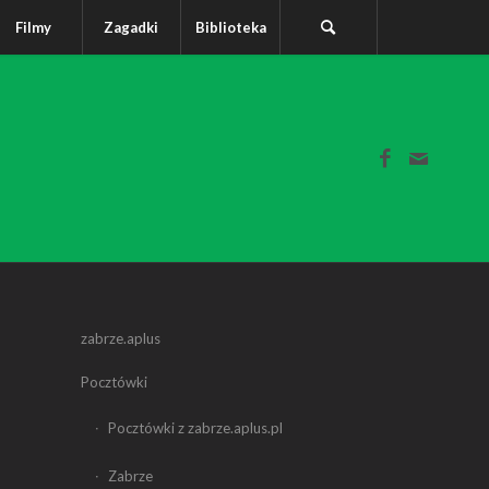
Filmy
Zagadki
Biblioteka
zabrze.aplus
Pocztówki
Pocztówki z zabrze.aplus.pl
Zabrze