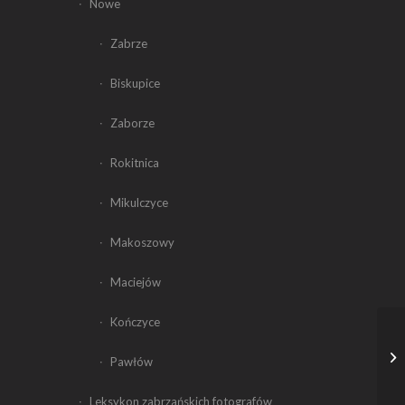
Nowe
Zabrze
Biskupice
Zaborze
Rokitnica
Mikulczyce
Makoszowy
Maciejów
Kończyce
Pawłów
Leksykon zabrzańskich fotografów