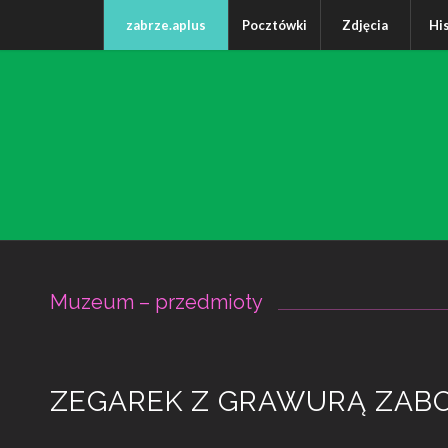
zabrze.aplus
Pocztówki
Zdjęcia
Hi
Muzeum – przedmioty
ZEGAREK Z GRAWURĄ ZABO