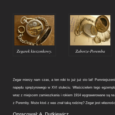
Zegarek kieszonkowy.
Zaborze-Poremba
Zegar mierzy nam czas, a ten robi to już już sto lat! Pomniejszen
napędu sprężynowego w XVI stuleciu. Właścicielem tego egzempla
wraz z miejscem zamieszkania i rokiem 1914 wygrawerowane są na 
z Poremby. Może ktoś z was znał taką rodzinę? Zegar jest własnośc
Opracował: A. Dutkiewicz.