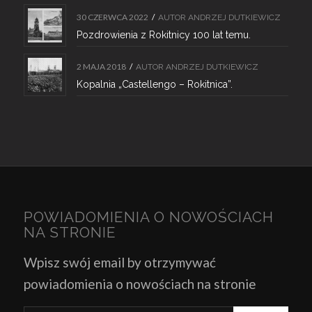
30 CZERWCA 2022
/
AUTOR
ANDRZEJ DUTKIEWICZ
Pozdrowienia z Rokitnicy 100 lat temu.
2 MAJA 2018
/
AUTOR
ANDRZEJ DUTKIEWICZ
Kopalnia „Castellengo – Rokitnica”.
POWIADOMIENIA O NOWOŚCIACH
NA STRONIE
Wpisz swój email by otrzymywać
powiadomienia o nowościach na stronie