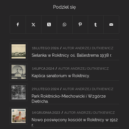
Podziel się
18 LUTEGO 2026
/
AUTOR
ANDRZEJ DUTKIEWICZ
Sielanka w Rokitnicy oś. Ballestrema 1938 r.
14 LIPCA 2024
/
AUTOR
ANDRZEJ DUTKIEWICZ
Kaplica sanatorium w Rokitnicy.
29 LUTEGO 2024
/
AUTOR
ANDRZEJ DUTKIEWICZ
Park Rokitnicko-Miechowicki i Wzgórze
Dietricha.
14 GRUDNIA 2023
/
AUTOR
ANDRZEJ DUTKIEWICZ
Nowo poświęcony kościół w Rokitnicy w 1912
r.