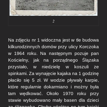
2
Na zdjęciu nr 1 widoczna jest w tle budowa
kilkurodzinnych domów przy ulicy Korczoka
w 1964 roku. Na następnym pozuje pan
Kościelny, jak na porządnego Ślązaka
przystało, w niedzielę w koszuli ze
spinkami. Za wynajęcie kajaka na 1 godzinę
płaciło się 5 zł. W wodzie pływały karpie,
które regularnie dokarmiano i możny była
tam wędkować. Około 1970 roku przy
stawie wybudowano mały basen dla dzieci
ze ślizgawką. Chyba wkrótce po tym kajaki