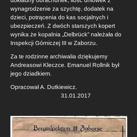
dokładny obrachunek, ilość dniówek z
wynagrodzenie za szychtę, dodatek na
dzieci, potrącenia do kas socjalnych i
ubezpieczeń. Z dwóch starszych kopert
wynika że kopalnia „Delbrück” należała do
Inspekcji Górniczej III w Zaborzu.
​Za te rodzinne archiwalia dziękujemy
Andreasowi Kleczce
. Emanuel Rollnik był
jego dziadkiem.
Opracował A. Dutkiewicz.
31.01.2017