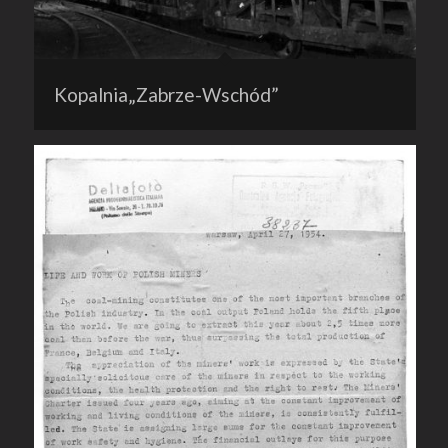
Kopalnia„Zabrze-Wschód”