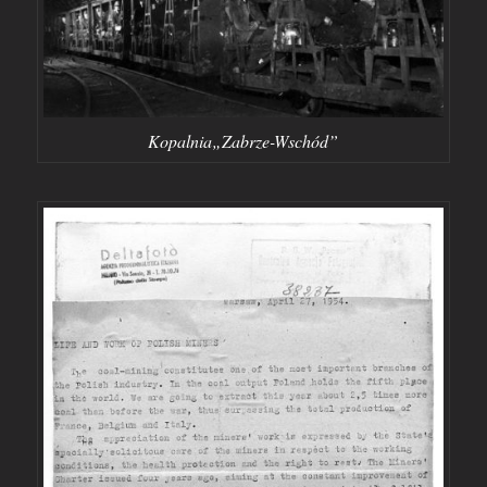
Kopalnia„Zabrze-Wschód”