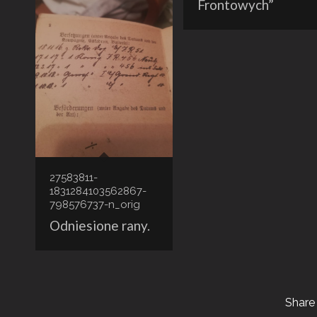
Frontowych”
27583811-
1831284103562867-
798576737-n_orig
Odniesione rany.
Share 