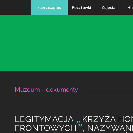
zabrze.aplus
Pocztówki
Zdjęcia
Hi
Muzeum – dokumenty
„
LEGITYMACJA
KRZYŻA HO
”
FRONTOWYCH
, NAZYWAN