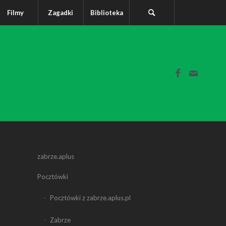
Filmy
Zagadki
Biblioteka
zabrze.aplus
Pocztówki
Pocztówki z zabrze.aplus.pl
Zabrze