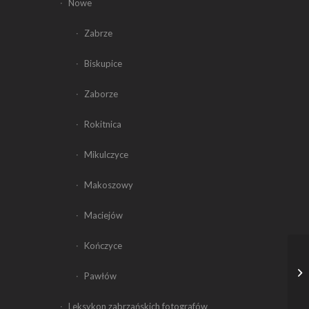
Nowe
Zabrze
Biskupice
Zaborze
Rokitnica
Mikulczyce
Makoszowy
Maciejów
Kończyce
Pawłów
Leksykon zabrzańskich fotografów