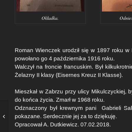
Okładka.
Odnies
Roman Wienczek urodził się w 1897 roku w 
powołano go 4 października 1916 roku.
Walczył na froncie francuskim. Był kilkukrot
Żelazny II klasy (Eisernes Kreuz II Klasse).
​Mieszkał w Zabrzu przy ulicy Mikulczyckiej, b
do końca życia. Zmarł w 1968 roku.
Odznaczony był krewnym pani
Gabrieli Sa
pokazane. Serdecznie jej za to dziękuję.
Fotograf Neumann
Opracował A. Dutkiewicz. 07.02.2018.