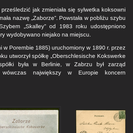
ześledzić jak zmieniała się sylwetka koksowni
ymała nazwę „Zaborze”. Powstała w pobliżu szybu
 Szybem „Skalley” od 1983 roku udostępniono
óry wydobywano niejako na miejscu.
ni w Porembie 1885) uruchomiony w 1890 r. przez
oku utworzył spółkę „Oberschlesische Kokswerke
półki była w Berlinie, w Zabrzu był zarząd
to wówczas największy w Europie koncern