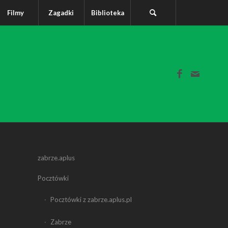
Filmy
Zagadki
Biblioteka
zabrze.aplus
Pocztówki
Pocztówki z zabrze.aplus.pl
Zabrze