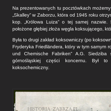
Na prezentowanych tu pocztówkach możemy pr
„Skalley” w Zaborzu, która od 1945 roku otrz
kop. „Królowa Luiza” o tej samej nazwie.
położone głębiej złoża węgla koksującego, kt
Była to drugi zakład koksowniczy (po koksow
Fryderyka Friedländera, który w tym samym r
und Chemische Fabriken” A.G. Siedziba s
górnośląskiej części koncernu. Był 
koksochemiczny.