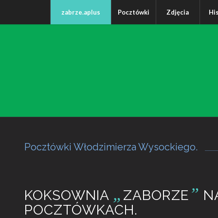
zabrze.aplus
Pocztówki
Zdjęcia
Hi
Pocztówki Włodzimierza Wysockiego.
„
”
KOKSOWNIA
ZABORZE
N
POCZTÓWKACH.