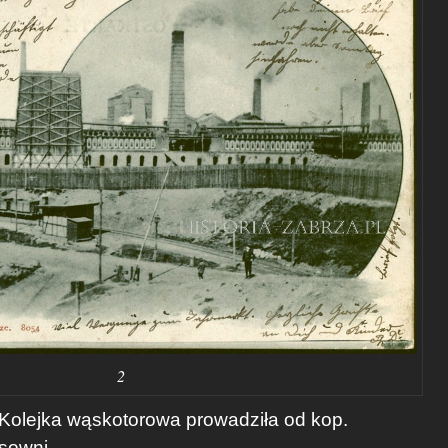
2
 Kolejka wąskotorowa prowadziła od kop.
sowni.