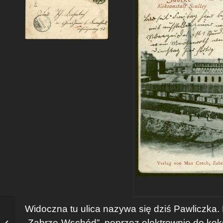
Widoczna tu ulica nazywa się dziś Pawliczka.
Tam gdzie później
„Zabrze-Wschód”, poprzez elektrownię do kok