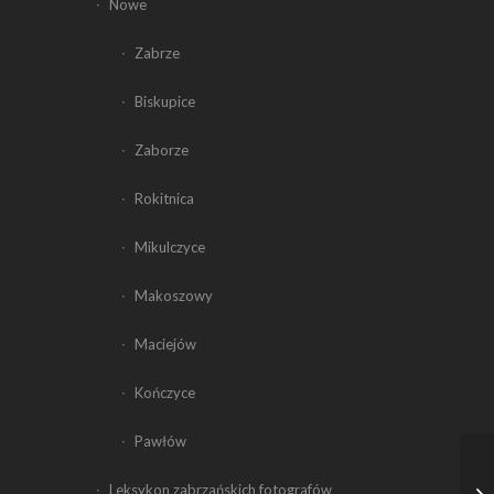
Nowe
Zabrze
Biskupice
Zaborze
Rokitnica
Mikulczyce
Makoszowy
Maciejów
Kończyce
Pawłów
Leksykon zabrzańskich fotografów