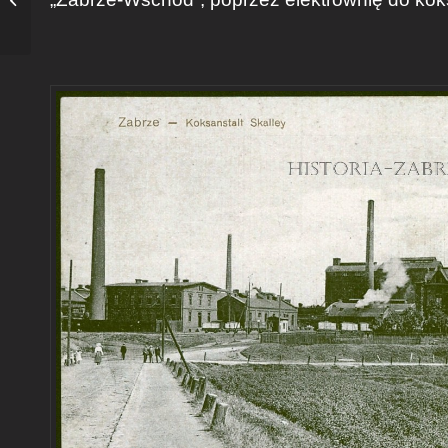
stanął „Admirał”.