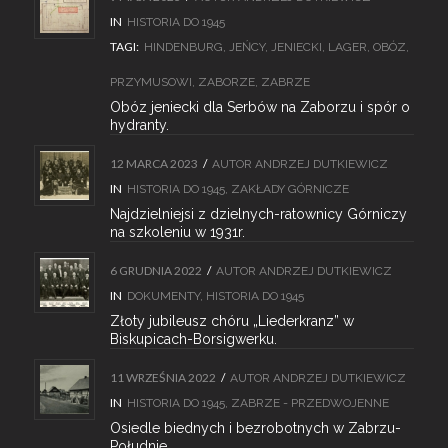
IN
HISTORIA DO 1945
TAGI:
HINDENBURG
,
JEŃCY
,
JENIECKI
,
LAGER
,
OBÓZ
,
PRZYMUSOWI
,
ZABORZE
,
ZABRZE
Obóz jeniecki dla Serbów na Zaborzu i spór o
hydranty.
12 MARCA 2023
/
AUTOR
ANDRZEJ DUTKIEWICZ
IN
HISTORIA DO 1945
,
ZAKŁADY GÓRNICZE
Najdzielniejsi z dzielnych-ratownicy Górniczy
na szkoleniu w 1931r.
6 GRUDNIA 2022
/
AUTOR
ANDRZEJ DUTKIEWICZ
IN
DOKUMENTY
,
HISTORIA DO 1945
Złoty jubileusz chóru „Liederkranz” w
Biskupicach-Borsigwerku.
11 WRZEŚNIA 2022
/
AUTOR
ANDRZEJ DUTKIEWICZ
IN
HISTORIA DO 1945
,
ZABRZE - PRZEDWOJENNE
Osiedle biednych i bezrobotnych w Zabrzu-
Południe.