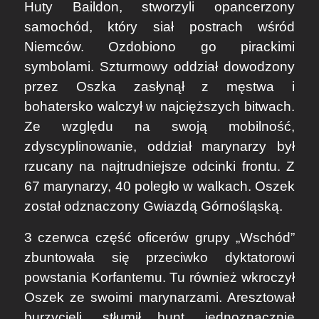
Huty Baildon, stworzyli opancerzony
samochód, który siał postrach wśród
Niemców. Ozdobiono go pirackimi
symbolami. Szturmowy oddział dowodzony
przez Oszka zasłynął z męstwa i
bohatersko walczył w najcięższych bitwach.
Ze względu na swoją mobilność,
zdyscyplinowanie, oddział marynarzy był
rzucany na najtrudniejsze odcinki frontu. Z
67 marynarzy, 40 poległo w walkach. Oszek
został odznaczony Gwiazdą Górnośląską.
3 czerwca część oficerów grupy „Wschód”
zbuntowała się przeciwko dyktatorowi
powstania Korfantemu. Tu również wkroczył
Oszek ze swoimi marynarzami. Aresztował
burzycieli, stłumił bunt, jednoznacznie