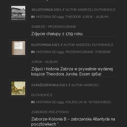
18 LISTOPADA 2021
/
AUTOR
ANDRZEJ DUTKIEWICZ
IN
HISTORIA DO 1945
,
THEODOR JUROK - ALBUM.
,
ZABRZE - PRZEDWOJENNE
Zdjęcie chałupy z 1719 roku.
8 LISTOPADA 2021
/
AUTOR
ANDRZEJ DUTKIEWICZ
IN
HISTORIA DO 1945
,
PRZEDWOJENNE
,
THEODOR
JUROK - ALBUM.
Zdjęci i historia Zabrza w prywatnie wydanej
książce Theodora Juroka. Essen 1964r.
24 PAŹDZIERNIKA 2021
/
AUTOR
ANDRZEJ
DUTKIEWICZ
IN
HISTORIA DO 1945
,
KOLEKCJA W. WYSOCKIEGO.
,
ZABORZE-POCZTÓWKI
Zaborze-Kolonia B – zabrzańska Atlantyda na
pocztówkach *.