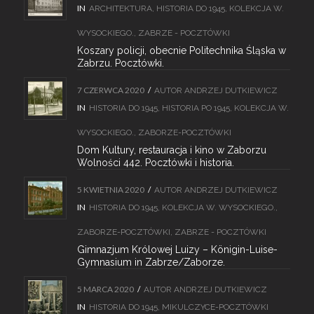
IN
ARCHITEKTURA
,
HISTORIA DO 1945
,
KOLEKCJA W.
WYSOCKIEGO.
,
ZABRZE - POCZTÓWKI
Koszary policji, obecnie Politechnika Śląska w
Zabrzu. Pocztówki.
7 CZERWCA 2020
/
AUTOR
ANDRZEJ DUTKIEWICZ
IN
HISTORIA DO 1945
,
HISTORIA PO 1945
,
KOLEKCJA W.
WYSOCKIEGO.
,
ZABORZE-POCZTÓWKI
Dom Kultury, restauracja i kino w Zaborzu
Wolności 442. Pocztówki i historia.
5 KWIETNIA 2020
/
AUTOR
ANDRZEJ DUTKIEWICZ
IN
HISTORIA DO 1945
,
KOLEKCJA W. WYSOCKIEGO.
,
ZABORZE-POCZTÓWKI
,
ZABRZE - POCZTÓWKI
Gimnazjum Królowej Luizy – Königin-Luise-
Gymnasium in Zabrze/Zaborze.
5 MARCA 2020
/
AUTOR
ANDRZEJ DUTKIEWICZ
IN
HISTORIA DO 1945
,
MIKULCZYCE-POCZTÓWKI