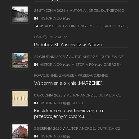
28 STYCZNIA 2026
/
AUTOR
ANDRZEJ DUTKIEWICZ
IN
HISTORIA DO 1945
TAGI:
AUSCHWITZ
,
HINDENBURG
,
KZ
,
LAGER
,
OBÓZ
,
OŚWIĘCIM
,
ZABRZE
Podobóz KL Auschwitz w Zabrzu.
29 GRUDNIA 2025
/
AUTOR
ANDRZEJ DUTKIEWICZ
IN
HISTORIA DO 1945
,
HISTORIA PO 1945
,
ZABRZE -
POWOJENNE
,
ZABRZE - PRZEDWOJENNE
Wspomnienie o kinie „MARZENIE”.
8 GRUDNIA 2025
/
AUTOR
ANDRZEJ DUTKIEWICZ
IN
HISTORIA DO 1945
,
KOLEJ
Kiosk koncernu wydawniczego na
przedwojennym dworcu.
5 SIERPNIA 2025
/
AUTOR
ANDRZEJ DUTKIEWICZ
IN
HISTORIA DO 1945