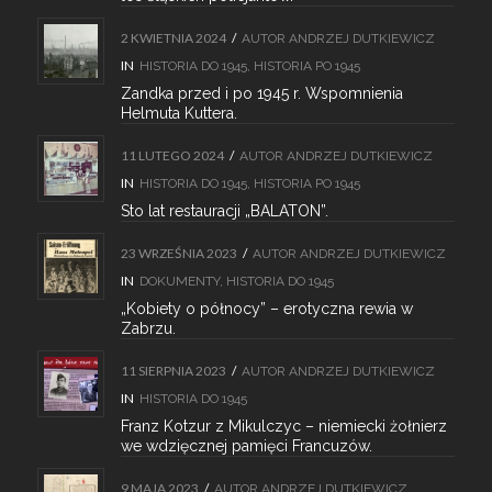
2 KWIETNIA 2024
/
AUTOR
ANDRZEJ DUTKIEWICZ
IN
HISTORIA DO 1945
,
HISTORIA PO 1945
Zandka przed i po 1945 r. Wspomnienia
Helmuta Kuttera.
11 LUTEGO 2024
/
AUTOR
ANDRZEJ DUTKIEWICZ
IN
HISTORIA DO 1945
,
HISTORIA PO 1945
Sto lat restauracji „BALATON”.
23 WRZEŚNIA 2023
/
AUTOR
ANDRZEJ DUTKIEWICZ
IN
DOKUMENTY
,
HISTORIA DO 1945
„Kobiety o północy” – erotyczna rewia w
Zabrzu.
11 SIERPNIA 2023
/
AUTOR
ANDRZEJ DUTKIEWICZ
IN
HISTORIA DO 1945
Franz Kotzur z Mikulczyc – niemiecki żołnierz
we wdzięcznej pamięci Francuzów.
9 MAJA 2023
/
AUTOR
ANDRZEJ DUTKIEWICZ