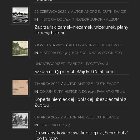
22 CZERWCA 2022
/
AUTOR
ANDRZEJ DUTKIEWICZ
IN
HISTORIA DO 1945
,
THEODOR JUROK - ALBUM.
Zabrzański zamek-niezamek, wizerunek, plany
i trochę historii.
2 KWIETNIA 2022
/
AUTOR
ANDRZEJ DUTKIEWICZ
IN
HISTORIA DO 1945
,
KOLEKCJA W. WYSOCKIEGO.
,
UNCATEGORIZED
,
ZABRZE - POCZTÓWKI
Szkoła nr 13 przy ul. Wajdy 110 lat temu.
7 MARCA 2022
/
AUTOR
ANDRZEJ DUTKIEWICZ
IN
DOKUMENTY
,
HISTORIA DO 1945
,
PAMIĄTKI PRL-U.
Koperta niemieckiej i polskiej ubezpieczalni z
Zabrza.
3 MARCA 2022
/
AUTOR
ANDRZEJ DUTKIEWICZ
IN
HISTORIA DO 1945
Drewniany kościół św. Andrzeja z „Schrotholz”
i co to było.