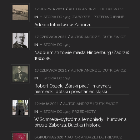
17 SIERPNIA 2021
/
AUTOR
ANDRZEJ DUTKIEWICZ
IN
HISTORIA DO 1945
,
ZABORZE - PRZEDWOJENNE
Adepci lotnictwa w Zaborzu.
17 CZERWCA 2021
/
AUTOR
ANDRZEJ DUTKIEWICZ
IN
HISTORIA DO 1945
Nadburmistrzowie miasta Hindenburg (Zabrze)
1922-45.
13 CZERWCA 2021
/
AUTOR
ANDRZEJ DUTKIEWICZ
IN
HISTORIA DO 1945
Robert Oszek. „Śląski pirat”- marynarz
niemiecki, polski i powstaniec śląski.
12 MAJA 2021
/
AUTOR
ANDRZEJ DUTKIEWICZ
IN
HISTORIA DO 1945
,
PRZEDMIOTY
W.Schmeka-wytwórnia lemoniady i hurtownia
piwa z Zaborza. Butelka i historia.
8 GRUDNIA 2020
/
AUTOR
ANDRZEJ DUTKIEWICZ