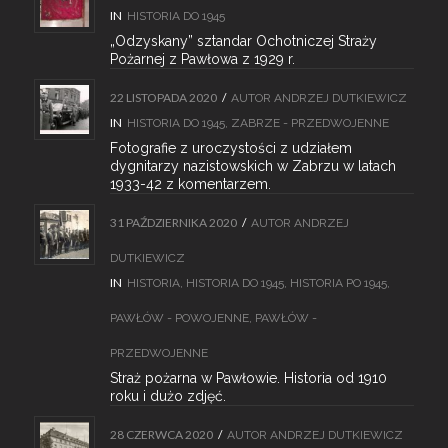
IN
HISTORIA DO 1945
„Odzyskany” sztandar Ochotniczej Straży
Pożarnej z Pawłowa z 1929 r.
22 LISTOPADA 2020
/
AUTOR
ANDRZEJ DUTKIEWICZ
IN
HISTORIA DO 1945
,
ZABRZE - PRZEDWOJENNE
Fotografie z uroczystości z udziałem
dygnitarzy nazistowskich w Zabrzu w latach
1933-42 z komentarzem.
31 PAŹDZIERNIKA 2020
/
AUTOR
ANDRZEJ
DUTKIEWICZ
IN
HISTORIA
,
HISTORIA DO 1945
,
HISTORIA PO 1945
,
PAWŁÓW - POWOJENNE
,
PAWŁÓW -
PRZEDWOJENNE
Straż pożarna w Pawłowie. Historia od 1910
roku i dużo zdjęć.
28 CZERWCA 2020
/
AUTOR
ANDRZEJ DUTKIEWICZ