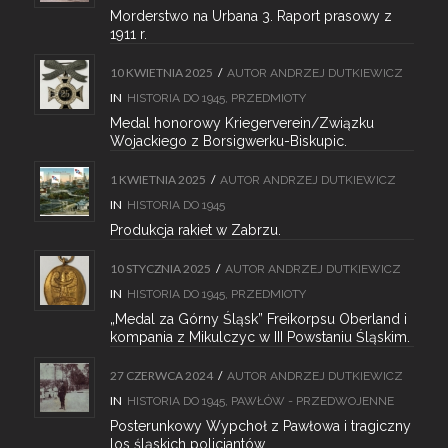
Morderstwo na Urbana 3. Raport prasowy z
1911 r.
10 KWIETNIA 2025
/
AUTOR
ANDRZEJ DUTKIEWICZ
IN
HISTORIA DO 1945
,
PRZEDMIOTY
Medal honorowy Kriegerverein/Związku
Wojackiego z Borsigwerku-Biskupic.
1 KWIETNIA 2025
/
AUTOR
ANDRZEJ DUTKIEWICZ
IN
HISTORIA DO 1945
Produkcja rakiet w Zabrzu.
10 STYCZNIA 2025
/
AUTOR
ANDRZEJ DUTKIEWICZ
IN
HISTORIA DO 1945
,
PRZEDMIOTY
„Medal za Górny Śląsk” Freikorpsu Oberland i
kompania z Mikulczyc w III Powstaniu Śląskim.
27 CZERWCA 2024
/
AUTOR
ANDRZEJ DUTKIEWICZ
IN
HISTORIA DO 1945
,
PAWŁÓW - PRZEDWOJENNE
Posterunkowy Wypchoł z Pawłowa i tragiczny
los śląskich policjantów.