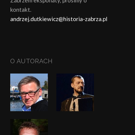
Zabrzem eksponaty, prosimy o
kontakt.
andrzej.dutkiewicz@historia-zabrza.pl
O AUTORACH