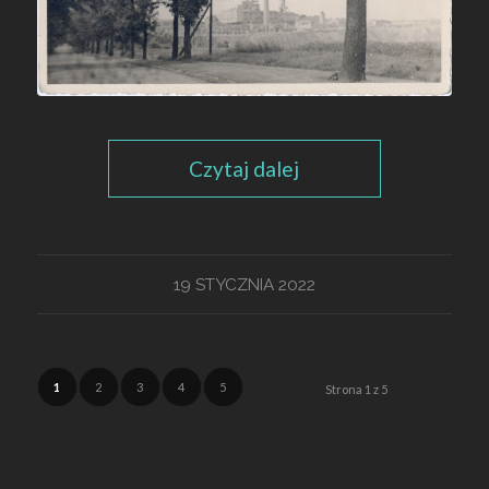
Czytaj dalej
19 STYCZNIA 2022
1
2
3
4
5
Strona 1 z 5