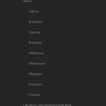
Nowe
Zabrze
Biskupice
Zaborze
Rokitnica
Mikulczyce
Makoszowy
Maciejów
Kończyce
Pawłów
Leksykon zabrzańskich fotografów