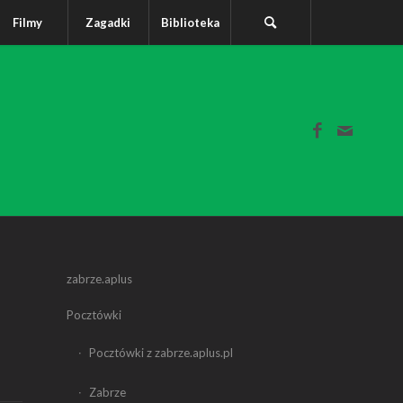
Filmy
Zagadki
Biblioteka
zabrze.aplus
Pocztówki
Pocztówki z zabrze.aplus.pl
Zabrze