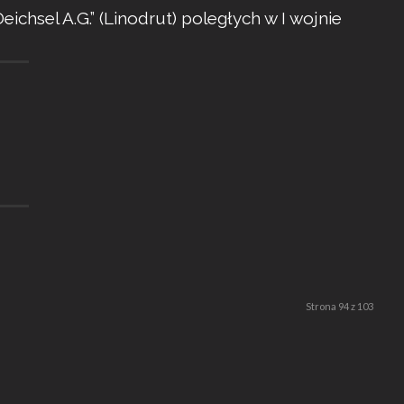
chsel A.G.” (Linodrut) poległych w I wojnie
Strona 94 z 103