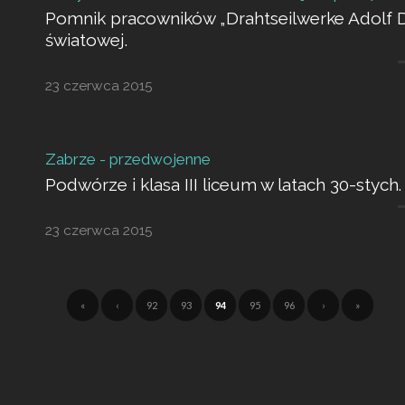
Pomnik pracowników „Drahtseilwerke Adolf Dei
światowej.
23 czerwca 2015
Zabrze - przedwojenne
Podwórze i klasa III liceum w latach 30-stych.
23 czerwca 2015
«
‹
92
93
94
95
96
›
»