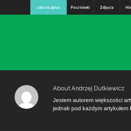
zabrze.aplus
Pocztówki
Zdjęcia
Hi
About
Andrzej Dutkiewicz
Jestem autorem większości arty
jednak pod każdym artykułem kt