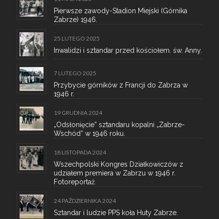
Pierwsze zawody-Stadion Miejski (Górnika
Zabrze) 1946.
25 LUTEGO 2025
Inwalidzi i sztandar przed kościołem. św. Anny.
7 LUTEGO 2025
Przybycie górników z Francji do Zabrza w
1946 r.
19 GRUDNIA 2024
„Odsłonięcie” sztandaru kopalni „Zabrze-
Wschód” w 1946 roku.
18 LISTOPADA 2024
Wszechpolski Kongres Działkowiczów z
udziałem premiera w Zabrzu w 1946 r.
Fotoreportaż.
24 PAŹDZIERNIKA 2024
Sztandar i ludzie PPS koła Huty Zabrze.