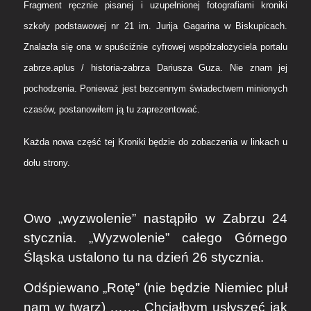
Fragment ręcznie pisanej
i uzupełnionej fotografiami
kroniki
szkoły podstawowej nr 21 im. Jurija Gagarina w Biskupicach.
Z
nalazła się
ona
w spuściźnie cyfrowej współzałożyciela portalu
zabrze.aplus / historia-zabrza Dariusza Guza. Nie znam jej
pochodzenia. Ponieważ jest bezcennym świadectwem minionych
czasów, postanowiłem ją tu zaprezentować.
Każda nowa część tej Kroniki będzie do zobaczenia w linkach u
dołu strony.
Owo „wyzwolenie” nastąpiło w Zabrzu 24
stycznia. „Wyzwolenie” całego Górnego
Śląska ustalono tu na dzień 26 stycznia.
Odśpiewano „Rotę” (nie będzie Niemiec pluł
nam w twarz) ……. Chciałbym usłyszeć jak