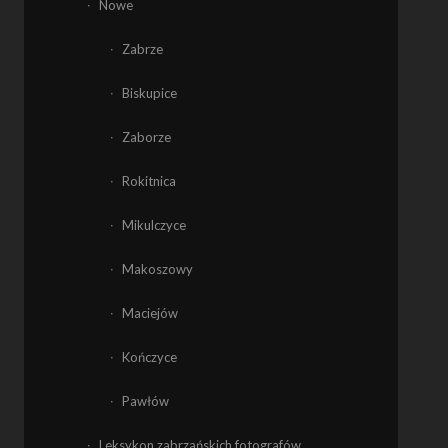
Nowe
Zabrze
Biskupice
Zaborze
Rokitnica
Mikulczyce
Makoszowy
Maciejów
Kończyce
Pawłów
Leksykon zabrzańskich fotografów