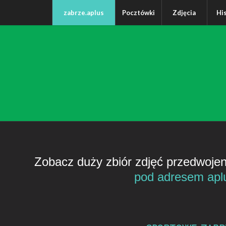
zabrze.aplus
Pocztówki
Zdjęcia
Hi
Zobacz duży zbiór zdjęć przedwoj
pod adresem aplus