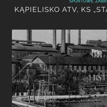
SPORTOWE
,
ZABR
KĄPIELISKO ATV, KS „S