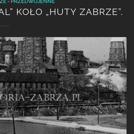
ZE - PRZEDWOJENNE
TAL” KOŁO „HUTY ZABRZE”.