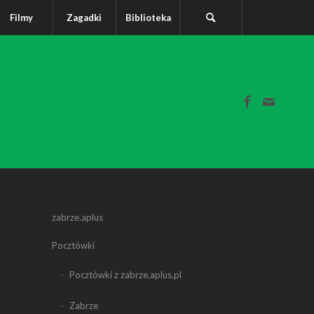
Filmy
Zagadki
Biblioteka
zabrze.aplus
Pocztówki
Pocztówki z zabrze.aplus.pl
Zabrze