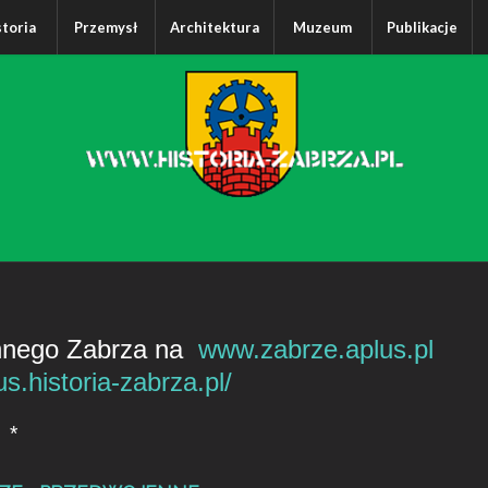
storia
Przemysł
Architektura
Muzeum
Publikacje
ennego Zabrza na
www.zabrze.aplus.pl
.historia-zabrza.pl/
*