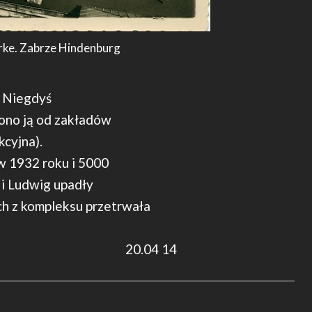
rke. Zabrze Hindenburg
. Niegdyś
zono ją od zakładów
kcyjna).
 w 1932 roku i 5000
 i Ludwig upadły
h z kompleksu przetrwała
20.04 14