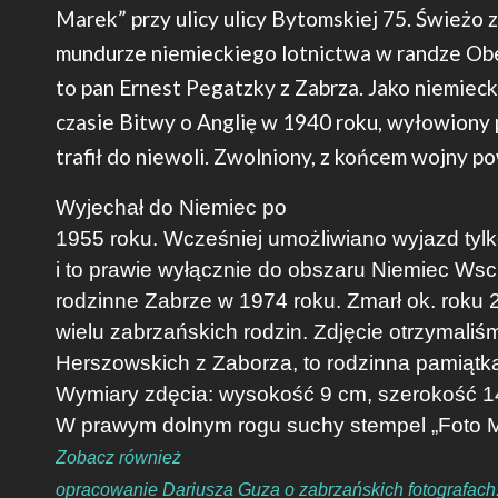
Marek” przy ulicy ulicy Bytomskiej 75. Świeżo 
mundurze niemieckiego lotnictwa w randze Ob
to pan Ernest Pegatzky z Zabrza. Jako niemiecki
czasie Bitwy o Anglię w 1940 roku, wyłowiony 
trafił do niewoli. Zwolniony, z końcem wojny po
Wyjechał do Niemiec po
1955 roku. Wcześniej umożliwiano wyjazd tyl
i to prawie wyłącznie do obszaru Niemiec Wsc
rodzinne Zabrze w 1974 roku. Zmarł ok. roku 2
wielu zabrzańskich rodzin. Zdjęcie otrzymali
Herszowskich z Zaborza, to rodzinna pamiątk
Wymiary zdęcia: wysokość 9 cm, szerokość 1
W prawym dolnym rogu suchy stempel „Foto
Zobacz również
opracowanie Dariusza Guza o zabrzańskich fotografach