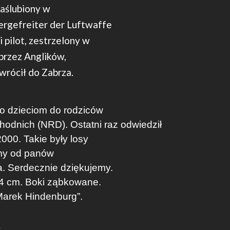
zaślubiony w
ergefreiter der Luftwaffe
 pilot, zestrzelony w
przez Anglików,
wrócił do Zabrza.
ko dzieciom do rodziców
hodnich (NRD). Ostatni raz odwiedził
000. Takie były losy
śmy od panów
a. Serdecznie dziękujemy.
4 cm. Boki ząbkowane.
 Marek Hindenburg”.
.