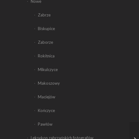
Nowe
Zabrze
Biskupice
Zaborze
Rokitnica
Mikulczyce
Makoszowy
Maciejów
Kończyce
Pawłów
Leksykon zabrzańskich fotografów
Na