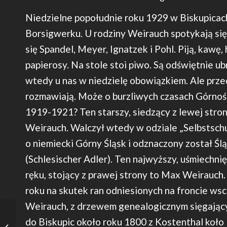
Niedzielne popołudnie roku 1929 w Biskupicac
Borsigwerku. U rodziny Weirauch spotykają się
się Spandel, Meyer, Ignatzek i Pohl. Piją, kawę, 
papierosy. Na stole stoi piwo. Są odświętnie ubr
wtedy u nas w niedzielę obowiązkiem. Ale prz
rozmawiają. Może o burzliwych czasach Górnoś
1919-1921? Ten starszy, siedzący z lewej stron
Weirauch. Walczył wtedy w odziale „Selbstsch
o niemiecki Górny Śląsk i odznaczony został Śl
(Schlesischer Adler). Ten najwyższy, uśmiechni
ręku, stojący z prawej strony to Max Weirauch
roku na skutek ran odniesionych na froncie ws
Weirauch, z drzewem genealogicznym sięgając
do Biskupic około roku 1800 z Kostenthal koło
Sztuka pt: „Mecz”