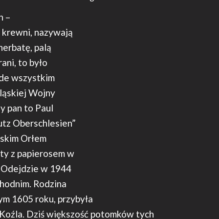
h –
 krewni, nazywają
herbatę, palą
ani, to było
ede wszystkim
ląskiej Wojny
y pan to Paul
utz Oberschlesien”
ąskim Orłem
ęty z papierosem w
. Odejdzie w 1944
chodnim. Rodzina
ym 1605 roku, przybyła
 Koźla. Dziś większość potomków tych