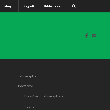
Filmy
Zagadki
Biblioteka
zabrze.aplus
Pocztówki
Pocztówki z zabrze.aplus.pl
Zabrze