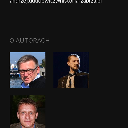
andrzej.dutkiewicz@historia-zabrza.pl
O AUTORACH