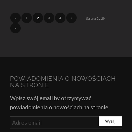
‹
1
2
3
4
›
Strona 2 z 29
»
POWIADOMIENIA O NOWOŚCIACH
NA STRONIE
Wpisz swój email by otrzymywać
powiadomienia o nowościach na stronie