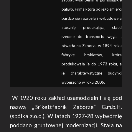
zaopatrywał Berlin w górnośląskie
paliwo.
Firma która po jego śmierci
bardzo się rozrosła i wybudowała
stocznię produkującą statki
rzeczne do transportu węgla ,
otwarła na Zaborzu w 1894 roku
fabrykę
​brykietów, która
produkowała je do 1973 roku, a
jej
charakterystyczne budynki
wyburzono w roku 2006.
W 1920 roku zakład usamodzielnił się pod
nazwą „Brikettfabrik Zaborze” G.m.b.H.
(spółka z.o.o.). W latach 1927-28 wytwórnię
poddano gruntownej modernizacji. Stała na