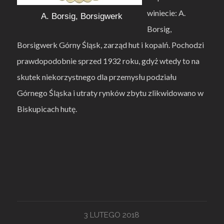
winiecie: A.
A. Borsig, Borsigwerk
Borsig,
Borsigwerk Górny Śląsk, zarząd hut i kopalń. Pochodzi
prawdopodobnie sprzed 1932 roku, gdyż wtedy to na
skutek niekorzystnego dla przemysłu podziału
Górnego Śląska i utraty rynków zbytu zlikwidowano w
Biskupicach hutę.
3 LUTEGO 2018