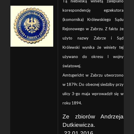
Tą niebieską winietą zalepiano
korespondencję egzekutora
(komornika) Królewskiego Sądu
Rejonowego w Zabrzu. Z faktu że
użyto nazwy Zabrze i Sąd
Królewski wynika że winiety tej
używano do okresu I wojny
światowej.
​Amtsgericht w Zabrzu utworzono
w 1879r. Do obecnej siedziby przy
ulicy 3-go maja wprowadził się w
roku 1894.
​Ze zbiorów Andrzeja
Dutkiewicza.
22.01.2016