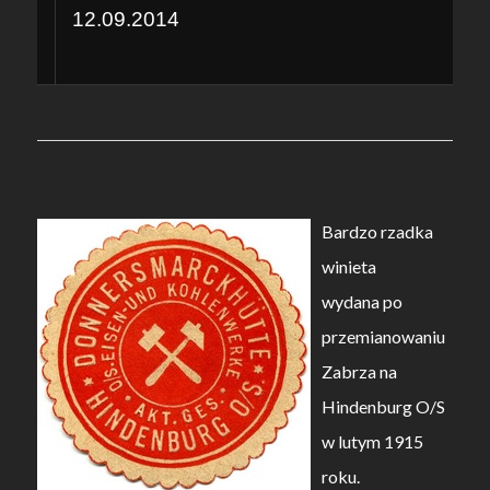
12.09.2014
Bardzo rzadka
winieta
wydana po
przemianowaniu
Zabrza na
Hindenburg O/S
w lutym 1915
roku.