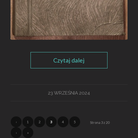
Czytaj dalej
23 WRZEŚNIA 2024
‹
1
2
3
4
5
Strona 3 z 20
›
»