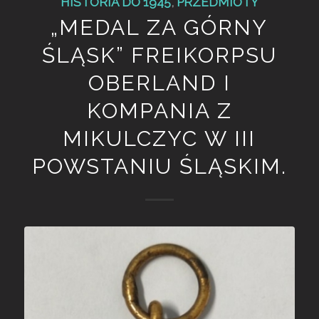
HISTORIA DO 1945
,
PRZEDMIOTY
„MEDAL ZA GÓRNY
ŚLĄSK” FREIKORPSU
OBERLAND I
KOMPANIA Z
MIKULCZYC W III
POWSTANIU ŚLĄSKIM.